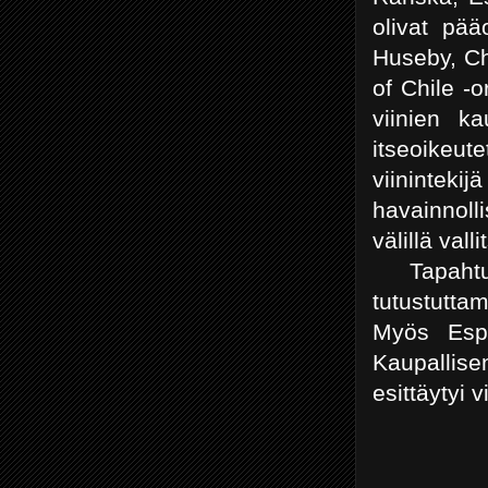
olivat pä
Huseby, Ch
of Chile -o
viinien k
itseoikeute
viinintek
havainnoll
välillä vall
Tapahtuma
tutustuttam
Myös Espa
Kaupallise
esittäytyi 