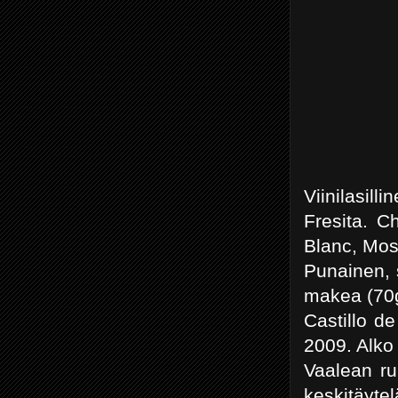
Viinilasilli
Fresita. C
Blanc, Mos
Punainen, 
makea (70g
Castillo d
2009. Alko
Vaalean ru
keskitäyte