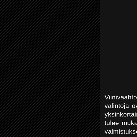
Viinivaaht
valintoja 
yksinkerta
tulee muka
valmistukse