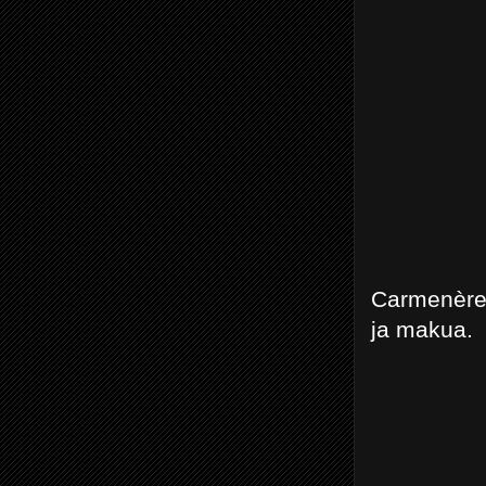
Carmenère 
ja makua.