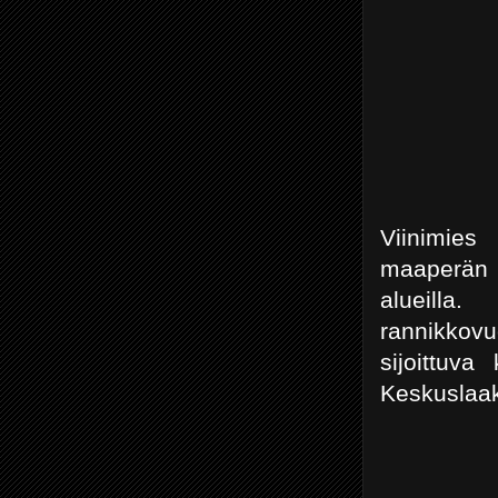
Viinimies
maaperän l
alueill
rannikkov
sijoittuv
Keskuslaak