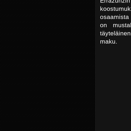
Errazurizi
koostumuks
osaamista 
on musta
täyteläine
maku.