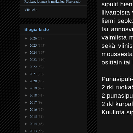
Ruokaa, juomaa ja matkailua: Flavorado
sipulit hie
Viinilehti
liivatteist
liemi seok
tai annosv
Blogiarkisto
valmiista 
2026
(73)
►
sekä viini
2025
(143)
►
2024
(197)
moussesta 
►
2023
(110)
►
osittain ta
2022
(52)
►
2021
(70)
►
Punasipuli-
2020
(83)
►
2 rkl ruoka
2019
(48)
►
2 punasipul
2018
(41)
►
2017
(9)
2 rkl karpa
►
2016
(17)
►
Kuullota si
2015
(51)
►
2014
(65)
►
2013
(56)
►