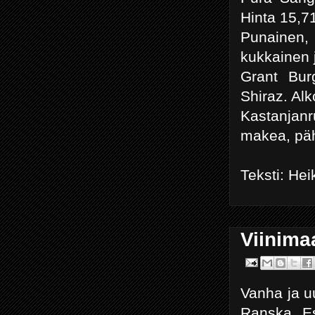
Hinta 15,71
Punainen,
kukkainen
Grant Bur
Shiraz. Alk
Kastanjanr
makea, päh
Teksti: H
Viinima
Vanha ja u
Ranska, Es