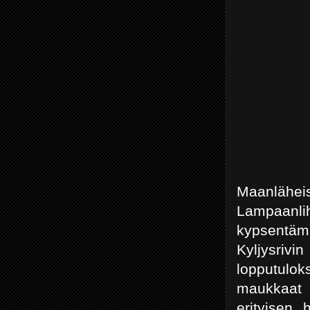
Maanläheis
Lampaanl
kypsentä
Kyljysrivi
lopputulo
maukkaat v
erityisen 