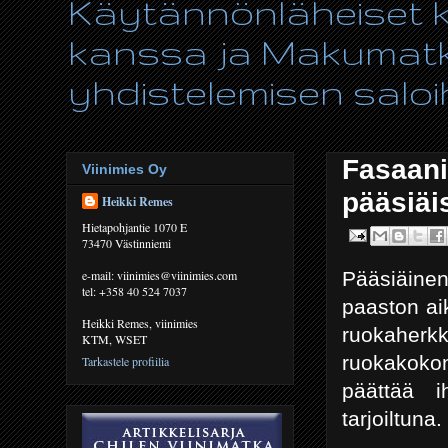
Käytännönläheiset ki
kanssa ja Makumatka
yhdistelemisen saloih
Fasaan
Viinimies Oy
pääsiäi
Heikki Remes
Hietapohjantie 1070 E
73470 Västinniemi
Pääsiäinen
e-mail: viinimies@viinimies.com
tel: +358 40 524 7037
paaston ai
Heikki Remes, viinimies
ruokaherkk
KTM, WSET
ruokakoko
Tarkastele profiilia
päättää i
tarjoiltuna