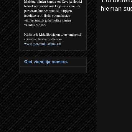
1 dl tuoret
Maistuu viinien kanssa on Eeva ja Heikki
Remeksen kirjoittama kirjasarja viineistä
hieman su
ja ruoasta kiinnostuneille. Kirjojen
tavoitteena on lisätä suomalaisten
viinitietämystä ja helpottaa viinien
valintaa ruoalle.
Kirjasta ja kirjailijoista on tutustumiseksi
enemmän tietoa osoitteessa
www.moreenikustannus.fi
Olet vierailija numero: