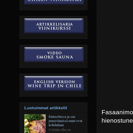
Luetuimmat artikkelit
Fasaanim
Entrecôtessa ja sen
hienostune
punaviineissä maut ovat
kohdallaan
Grillattu liha on