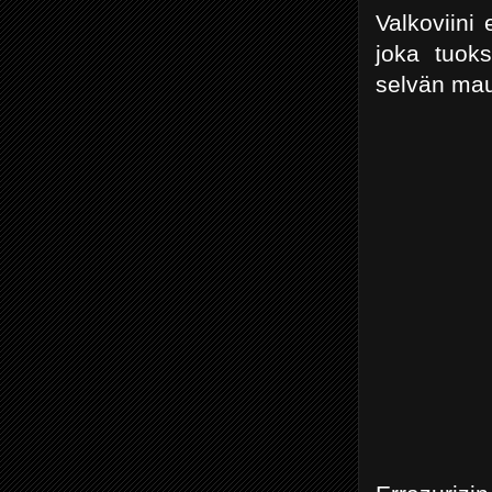
Valkoviini
joka tuok
selvän mau