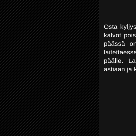
Osta kyljys
kalvot pois
päässä on
laitettaess
päälle. L
astiaan ja 