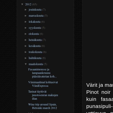
2012
(65)
▼
joulukuuta
(7)
►
marraskuuta
(5)
►
lokakuuta
(6)
►
syyskuuta
(5)
►
elokuuta
(6)
►
heinäkuuta
(7)
►
kesäkuuta
(6)
►
toukokuuta
(6)
►
huhtikuuta
(8)
►
maaliskuuta
(5)
▼
Fasaanimousse ja
lampaankruunu
pääsiäisaterian koh...
Viinimaailmat kohtasivat
Värit ja ma
ViiniExpossa
Pinot noir
Tarinat täyttivät
juustoseuran makujen
kuin fasa
illan
Wine trip around Spain,
punasipuli
Helsinki march 2012