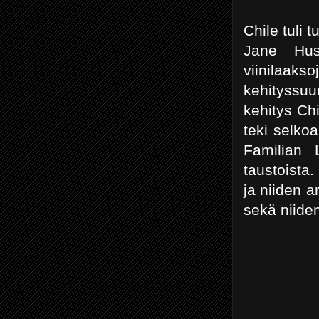
Chile tuli 
Jane Huse
viinilaaks
kehityssuu
kehitys Ch
teki selkoa
Familian 
taustoista
ja niiden a
sekä niiden 