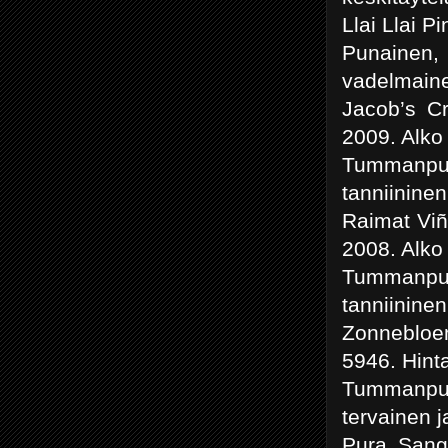
Llai Llai P
Punainen,
vadelmaine
Jacob’s Cr
2009. Alko
Tummanpun
tanniinine
Raimat Viñ
2008. Alko
Tummanpu
tanniinine
Zonnebloe
5946. Hint
Tummanpun
tervainen 
Pura Sangr