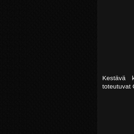
Kestävä k
toteutuvat C