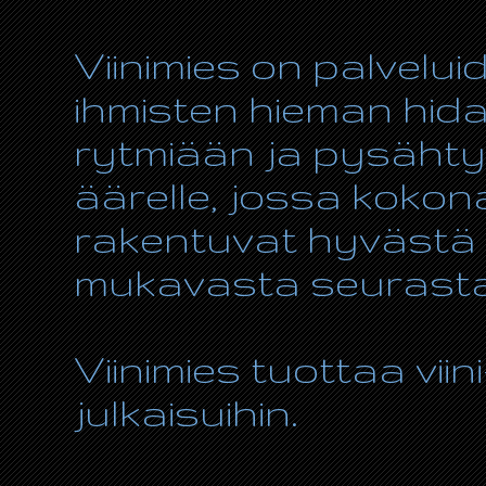
Viinimies on palvelui
ihmisten hieman hida
rytmiään ja pysähty
äärelle, jossa kokon
rakentuvat hyvästä r
mukavasta seurasta
Viinimies tuottaa viin
julkaisuihin.