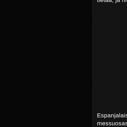
Espanjala
messuosast