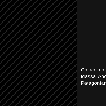
Chilen ain
idässä And
Patagonian