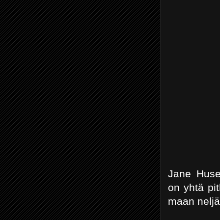
Jane Huseb
on yhtä pi
maan neljän