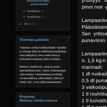
yrttisyys
Makumiesten matka
maalaiselämään
pinot noir 
helmikuuta
(2)
►
tammikuuta
(2)
►
Lampaankr
2011
(47)
►
Pääsiäise
Sen yrttis
punaviinin
Viinimies palvelee
Viinimies tuottaa kohderyhmille viineihin
ja ruokaan liittyviä räätälöityjä tapahtumia
Lampaankr
sekä elämyksiä, joissa uutta tietoa ja
kokemuksia haetaan yhdessä tehden.
n. 1,5 kg:n
marinadi:
Erilaiset viinikurssit, viinin ja ruoan
maistelutilaisuudet, viinien sokkotastingit
1 dl ruokaö
sekä ruokien valmistaminen porukalla
(avainasiakkaat, johtoryhmät, yhteistyö-
0,5 dl puna
teamit, tms.) ovat ydinosaamistamme.
3 valkosipu
1 tl rouhit
Kirjasarja
1 tl kuivat
Maistuu viinien kanssa