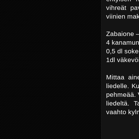
vihreät pa
viinien ma
Zabaione –
4 kanamuna
0,5 dl soke
1dl väkevöi
Mittaa ain
liedelle. 
pehmeää. Vi
liedeltä. 
vaahto kyl