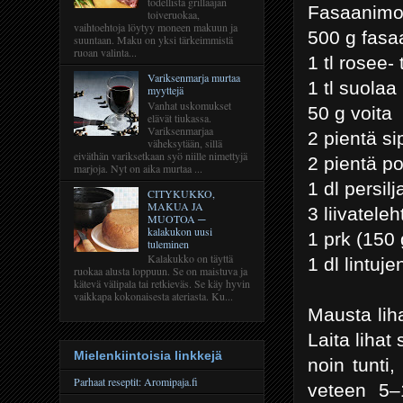
todellista grillaajan
Fasaanimo
toiveruokaa,
vaihtoehtoja löytyy moneen makuun ja
500 g fasa
suuntaan. Maku on yksi tärkeimmistä
ruoan valinta...
1 tl rosee- 
Variksenmarja murtaa
1 tl suolaa
myyttejä
Vanhat uskomukset
50 g voita
elävät tiukassa.
Variksenmarjaa
2 pientä si
väheksytään, sillä
eiväthän variksetkaan syö niille nimettyjä
2 pientä p
marjoja. Nyt on aika murtaa ...
1 dl persil
CITYKUKKO,
MAKUA JA
3 liivatele
MUOTOA ─
kalakukon uusi
1 prk (150
tuleminen
Kalakukko on täyttä
1 dl lintuje
ruokaa alusta loppuun. Se on maistuva ja
kätevä välipala tai retkieväs. Se käy hyvin
vaikkapa kokonaisesta ateriasta. Ku...
Mausta liha
Laita lihat
Mielenkiintoisia linkkejä
noin tunti
Parhaat reseptit: Aromipaja.fi
veteen 5–