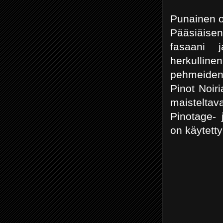
Punainen on
Pääsiäisen
fasaani 
herkulline
pehmeiden 
Pinot Noiri
maisteltav
Pinotage- 
on käytett