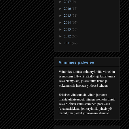
2017
(9)
►
2016
(17)
►
2015
(51)
►
2014
(65)
►
2013
(56)
►
2012
(65)
►
2011
(47)
►
Viinimies palvelee
Viinimies tuottaa kohderyhmille viineihin
ja ruokaan liittyviä räätälöityjä tapahtumia
sekä elämyksiä, joissa uutta tietoa ja
kokemuksia haetaan yhdessä tehden.
Erilaiset viinikurssit, viinin ja ruoan
maistelutilaisuudet, viinien sokkotastingit
sekä ruokien valmistaminen porukalla
(avainasiakkaat, johtoryhmät, yhteistyö-
teamit, tms.) ovat ydinosaamistamme.