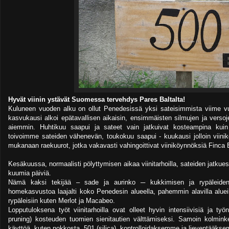
Hyvät viinin ystävät Suomessa tervehdys Pares Baltalta!
Kuluneen vuoden alku on ollut Penedesissä yksi sateisimmista viime v
kasvukausi alkoi epätavallisen aikaisin, ensimmäisten silmujen ja verso
aiemmin. Huhtikuu saapui ja sateet vain jatkuivat kosteampina kui
toivoimme sateiden vähenevän, toukokuu saapui - kuukausi jolloin viini
mukanaan raekuurot, jotka vakavasti vahingoittivat viiniköynnöksiä Finca El
Kesäkuussa, normaalisti pölyttymisen aikaa viinitarhoilla, sateiden jatkuess
kuumia päiviä.
Nämä kaksi tekijää – sade ja aurinko ─ kukkimisen ja rypäleiden 
homekasvustoa laajalti koko Penedesin alueella, pahemmin alavilla alue
rypäleisiin kuten Merlot ja Macabeo.
Lopputuloksena työt viinitarhoilla ovat olleet hyvin intensiivisiä ja ty
pruning) kosteuden tuomien sienitautien välttämiseksi. Samoin kolmink
käyttöä, kuten nokkosta, 501 (silica), kontrolloidaksemme ja lieventää