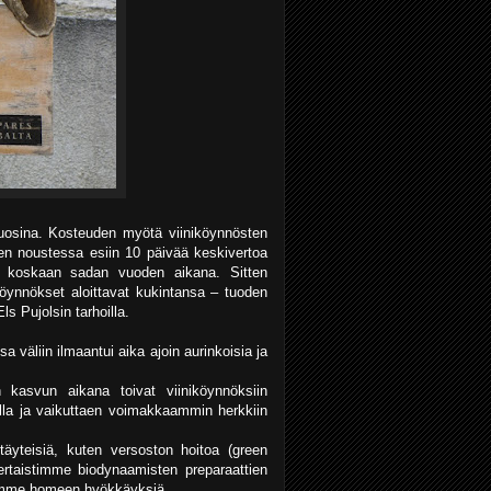
uosina. Kosteuden myötä viiniköynnösten
jen noustessa esiin 10 päivää keskivertoa
n koskaan sadan vuoden aikana. Sitten
köynnökset aloittavat kukintansa – tuoden
s Pujolsin tarhoilla.
a väliin ilmaantui aika ajoin aurinkoisia ja
kasvun aikana toivat viiniköynnöksiin
illa ja vaikuttaen voimakkaammin herkkiin
öntäyteisiä, kuten versoston hoitoa (green
ertaistimme biodynaamisten preparaattien
ksemme homeen hyökkäyksiä.