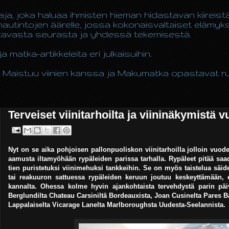
taja, joka haluaa ihmisten hieman hidastavan kiireis
autintojen äärelle, jossa kokonaisvaltaiset elämy
ukavasta seurasta ja yhdessä tekemisestä.
ja matka-artikkeleita eri julkaisuihin.
 Maistuu viinien kanssa ja Makumatka opastavat ruo
Terveiset viinitarhoilta ja viininäkymistä 
Nyt on se aika pohjoisen pallonpuoliskon viinitarhoilla jolloin vuod
aamusta iltamyöhään rypäleiden parissa tarhalla. Rypäleet pitää saa
tien puristetuksi viinimehuksi tankkeihin. Se on myös taistelua säi
tai reakuuron sattuessa rypäleiden keruun joutuu keskeyttämään, 
kannalta. Ohessa kolme hyvin ajankohtaista tervehdystä parin päiv
Berglundilta Chateau Carsiniltä Bordeauxista, Joan Cusinelta Pares Ba
Lappalaiselta Vicarage Lanelta Marlboroughsta Uudesta-Seelannista.