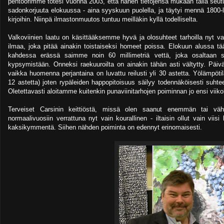
pehtoorimme totesi vuonna 2003, että hänen tietojensa mukaan tällä seutu
sadonkorjuuta elokuussa - aina syyskuun puolella, ja täytyi mennä 1800-lu
kirjoihin. Niinpä ilmastonmuutos tuntuu meilläkin kyllä todelliselta.
Valkoviinien laatu on käsittääksemme hyvä ja olosuhteet tarhoilla nyt 
ilmaa, joka pitää ainakin toistaiseksi homeet poissa. Elokuun alussa tää
kahdessa erässä saimme noin 60 millimetriä vettä, joka osaltaan s
kypsymistään. Onneksi raekuuroilta on ainakin tähän asti vältytty. Päivä
vaikka huomenna perjantaina on luvattu reilusti yli 30 astetta. Yölämpötila
12 astetta) joten rypäleiden happopitoisuus säilyy todennäköisesti suht
Oletettavasti aloitamme kuitenkin punaviinitarhojen poiminnan jo ensi viiko
Terveiset Carsinin keittiöstä, missä olen saanut enemmän tai vä
normaalivuosiin verrattuna nyt vain kourallinen - iltaisin ollut vain viis
kaksikymmentä. Siihen nähden poiminta on edennyt erinomaisesti.