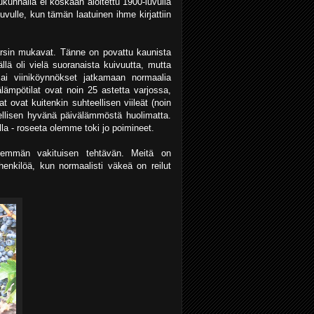
kunnalla ei koskaan aloitettu 1900-luvulla
vulle, kun tämän laatuinen ihme kirjattiin
varsin mukavat. Tänne on povattu kaunista
llä oli vielä suoranaista kuivuutta, mutta
ai viiniköynnökset jatkamaan normaalia
lämpötilat ovat noin 25 astetta varjossa,
t ovat kuitenkin suhteellisen viileät (noin
eellisen hyvänä päivälämmöstä huolimatta.
lla - roseeta olemme toki jo poimineet.
hemmän vakituisen tehtävän. Meitä on
i henkilöä, kun normaalisti väkeä on reilut