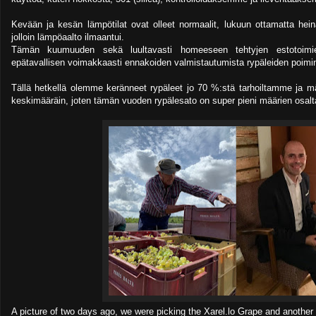
Kevään ja kesän lämpötilat ovat olleet normaalit, lukuun ottamatta hei
jolloin lämpöaalto ilmaantui.
Tämän kuumuuden sekä luultavasti homeeseen tehtyjen estotoimien
epätavallisen voimakkaasti ennakoiden valmistautumista rypäleiden poimin
Tällä hetkellä olemme keränneet rypäleet jo 70 %:stä tarhoiltamme ja m
keskimääräin, joten tämän vuoden rypälesato on super pieni määrien osalt
A picture of two days ago, we were picking the Xarel.lo Grape and another