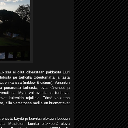
ux'ssa ei ollut oikeastaan pakkasta juuri
dosta jäi tarhoilla toteutumatta ja tästä
autien kanssa (mildew & oidium). Varsinkin
a punaisista tarhoista, ovat kärsineet ja
errattuna. Myös valkoviinitarhat tuottavat
t kuitenkin rajallisia. Tämä vaikuttaa
taa, sillä varastossa meillä on huomattavat
t ehtivät käydä jo kuiviksi elokuun loppuun
ta. Muistelen, kuinka eläkkeellä oleva