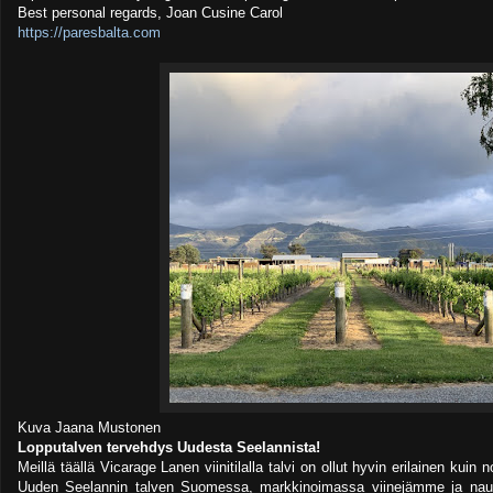
Best personal regards, Joan Cusine Carol
https://paresbalta.com
Kuva Jaana Mustonen
Lopputalven tervehdys Uudesta Seelannista!
Meillä täällä Vicarage Lanen viinitilalla talvi on ollut hyvin erilainen k
Uuden Seelannin talven Suomessa, markkinoimassa viinejämme ja na