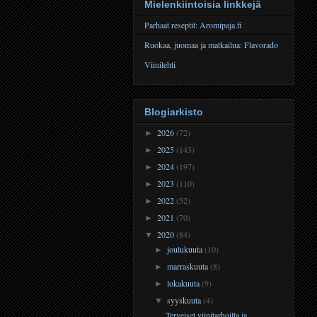
Mielenkiintoisia linkkejä
Parhaat reseptit: Aromipaja.fi
Ruokaa, juomaa ja matkailua: Flavorado
Viinilehti
Blogiarkisto
2026
(72)
►
2025
(143)
►
2024
(197)
►
2023
(110)
►
2022
(52)
►
2021
(70)
►
2020
(84)
▼
joulukuuta
(10)
►
marraskuuta
(8)
►
lokakuuta
(9)
►
syyskuuta
(4)
▼
Terveiset viinitarhoilta ja