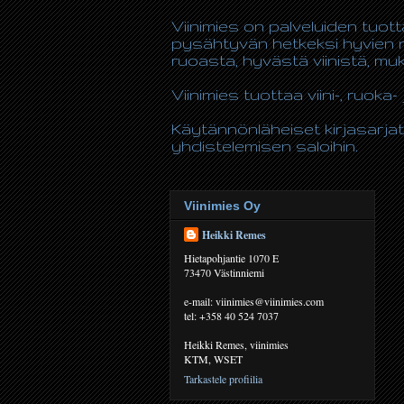
Viinimies on palveluiden tuot
pysähtyvän hetkeksi hyvien n
ruoasta, hyvästä viinistä, m
Viinimies tuottaa viini-, ruoka- 
Käytännönläheiset kirjasarjat
yhdistelemisen saloihin.
Viinimies Oy
Heikki Remes
Hietapohjantie 1070 E
73470 Västinniemi
e-mail: viinimies@viinimies.com
tel: +358 40 524 7037
Heikki Remes, viinimies
KTM, WSET
Tarkastele profiilia