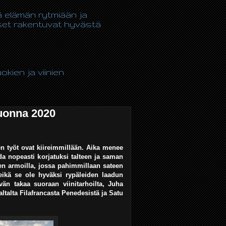
tä elämän rytmiään ja
kset rakentuvat hyvästä
kien ja viinien
vuonna 2020
en työt ovat kiireimmillään. Aika menee
da nopeasti korjatuksi talteen ja saman
den armoilla, jossa pahimmillaan sateen
eikä se ole hyväksi rypäleiden laadun
än takaa suoraan viinitarhoilta, Juha
ltalta Filafrancasta Penedesistä ja Satu