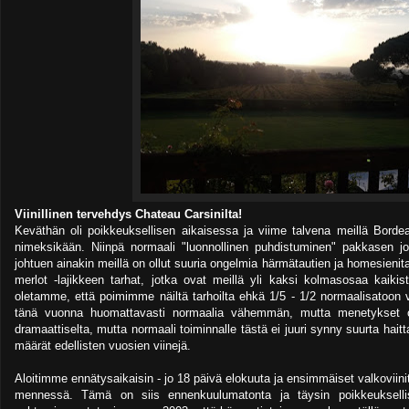
Viinillinen tervehdys Chateau Carsinilta!
Keväthän oli poikkeuksellisen aikaisessa ja viime talvena meillä Bordea
nimeksikään. Niinpä normaali "luonnollinen puhdistuminen" pakkasen joh
johtuen ainakin meillä on ollut suuria ongelmia härmätautien ja homesienit
merlot -lajikkeen tarhat, jotka ovat meillä yli kaksi kolmasosaa kaikist
oletamme, että poimimme näiltä tarhoilta ehkä 1/5 - 1/2 normaalisatoon v
tänä vuonna huomattavasti normaalia vähemmän, mutta menetykset ova
dramaattiselta, mutta normaali toiminnalle tästä ei juuri synny suurta hait
määrät edellisten vuosien viinejä.
Aloitimme ennätysaikaisin - jo 18 päivä elokuuta ja ensimmäiset valkoviini
mennessä. Tämä on siis ennenkuulumatonta ja täysin poikkeuksellis