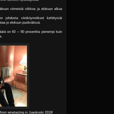
näkuun viimeistä viikkoa ja elokuun alkua
 johdosta viiniköynnökset kehittyivät
taa jo elokuun puolivälissä.
äärä on 60 ─ 90 prosenttia pienempi kuin
a.
 from winetasting in Juankoski 2019!