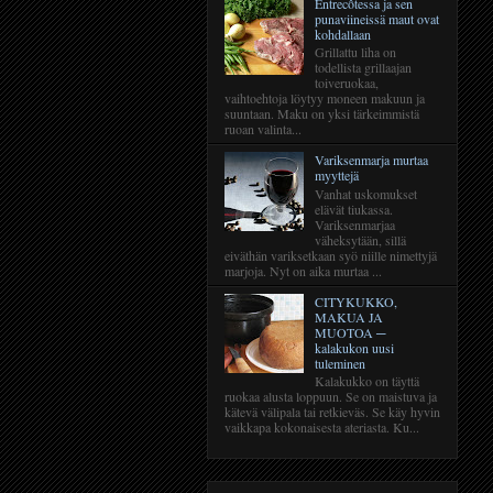
Entrecôtessa ja sen
punaviineissä maut ovat
kohdallaan
Grillattu liha on
todellista grillaajan
toiveruokaa,
vaihtoehtoja löytyy moneen makuun ja
suuntaan. Maku on yksi tärkeimmistä
ruoan valinta...
Variksenmarja murtaa
myyttejä
Vanhat uskomukset
elävät tiukassa.
Variksenmarjaa
väheksytään, sillä
eiväthän variksetkaan syö niille nimettyjä
marjoja. Nyt on aika murtaa ...
CITYKUKKO,
MAKUA JA
MUOTOA ─
kalakukon uusi
tuleminen
Kalakukko on täyttä
ruokaa alusta loppuun. Se on maistuva ja
kätevä välipala tai retkieväs. Se käy hyvin
vaikkapa kokonaisesta ateriasta. Ku...