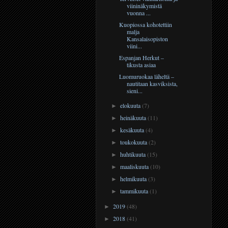
viininäkymistä
vuonna ...
Kuopiossa kohotettiin
malja
Kansalaisopiston
viini...
Espanjan Herkut –
tikusta asiaa
Luomuruokaa läheltä –
nautitaan kasviksista,
sieni...
elokuuta
(7)
►
heinäkuuta
(11)
►
kesäkuuta
(4)
►
toukokuuta
(2)
►
huhtikuuta
(15)
►
maaliskuuta
(10)
►
helmikuuta
(3)
►
tammikuuta
(1)
►
2019
(48)
►
2018
(41)
►