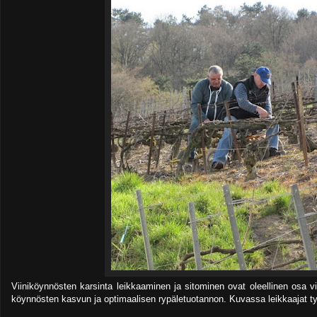
Viiniköynnösten karsinta leikkaaminen ja sitominen ovat oleellinen osa vii
köynnösten kasvun ja optimaalisen rypäletuotannon. Kuvassa leikkaajat t