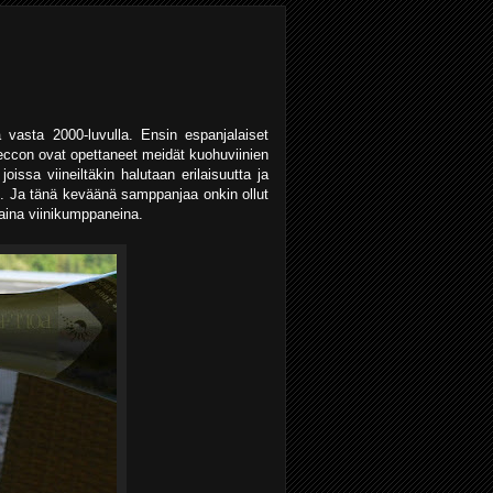
vasta 2000-luvulla. Ensin espanjalaiset
oseccon ovat opettaneet meidät kuohuviinien
issa viineiltäkin halutaan erilaisuutta ja
an. Ja tänä keväänä samppanjaa onkin ollut
kaina viinikumppaneina.