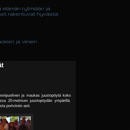
tä elämän rytmiään ja
kset rakentuvat hyvästä
kien ja viinien
ät
 monipuolinen ja maukas juustopöytä koko
ossa 20-metrisen juustopöydän ympärillä.
a portviiniin asti.