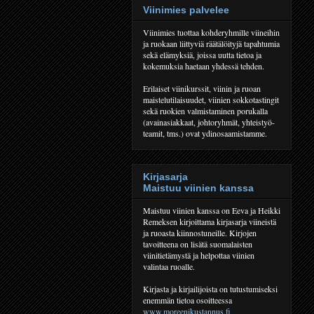
Viinimies palvelee
Viinimies tuottaa kohderyhmille viineihin
ja ruokaan liittyviä räätälöityjä tapahtumia
sekä elämyksiä, joissa uutta tietoa ja
kokemuksia haetaan yhdessä tehden.
Erilaiset viinikurssit, viinin ja ruoan
maistelutilaisuudet, viinien sokkotastingit
sekä ruokien valmistaminen porukalla
(avainasiakkaat, johtoryhmät, yhteistyö-
teamit, tms.) ovat ydinosaamistamme.
Kirjasarja
Maistuu viinien kanssa
Maistuu viinien kanssa on Eeva ja Heikki
Remeksen kirjoittama kirjasarja viineistä
ja ruoasta kiinnostuneille. Kirjojen
tavoitteena on lisätä suomalaisten
viinitietämystä ja helpottaa viinien
valintaa ruoalle.
Kirjasta ja kirjailijoista on tutustumiseksi
enemmän tietoa osoitteessa
www.moreenikustannus.fi