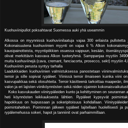
Kuohuviinipullot poksahtavat Suomessa auki yhä useammin
Alkossa on myynnissä kuohuviinilaatuja vajaa 300 erilaista pullotetta
Kokonaisuutena kuohuviinien myynti on vajaa 6 % Alkon kokonaismyyn
kausipainotteista, myyntipiikkien osuessa vappuun, kesään, itsenäisyyspä
olivat merkittävin kasvava Alkon tuoteryhmä. Samppanjaa myytiin 34900
muita kuohuviinejä (cava, cremant, fanciacorta, prosecco, sekt) myytiin 4,8
Kuohuviinin perusta syntyy tarhalla
Laadukkaiden kuohuviinien valmistuksessa panostetaan viininvalmistuk
terroir ja sille sopivat rypäleet. Viinissä terroir ilmaiseen kuinka viini o
kasvupaikkaa sekä olosuhteita. Terroir käsitteenä tarkoittaa maaperän, il
valon ja eri lajisten viiniköynnösten sekä niiden sijainnin kokonaisvaikutusta
Koko kasvukauden viinirypäleiden kunto ja kehittyminen on seurannan all
heti köynnösten leikkauksesta lähtien. Rypäleet kypsyvät poimintak
hapokkuus on huipussaan ja sokeripitoisuus kohdallaan. Viinirypäleide
poimintahetken. Poiminnan jälkeen rypäleet lajitellaan huolellisesti ja pu
rypälemehussa sokeri, hapot ja tanniinit ovat parhaimmillaan.