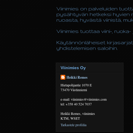
Viinimies on palveluiden tuot
pysähtyvän hetkeksi hyvien n
ruoasta, hyvästä viinistä, m
Viinimies tuottaa viini-, ruoka- 
Käytännönläheiset kirjasarjat
yhdistelemisen saloihin.
Viinimies Oy
Heikki Remes
Hietapohjantie 1070 E
73470 Västinniemi
e-mail: viinimies@viinimies.com
tel: +358 40 524 7037
Heikki Remes, viinimies
KTM, WSET
Tarkastele profiilia