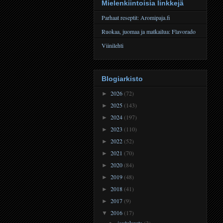
Mielenkiintoisia linkkejä
Parhaat reseptit: Aromipaja.fi
Ruokaa, juomaa ja matkailua: Flavorado
Viinilehti
Blogiarkisto
2026
(72)
►
2025
(143)
►
2024
(197)
►
2023
(110)
►
2022
(52)
►
2021
(70)
►
2020
(84)
►
2019
(48)
►
2018
(41)
►
2017
(9)
►
2016
(17)
▼
joulukuuta
(3)