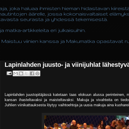
taja, joka haluaa ihmisten hieman hidastavan kiireis
autintojen äärelle, jossa kokonaisvaltaiset elämy
ukavasta seurasta ja yhdessä tekemisestä.
ja matka-artikkeleita eri julkaisuihin.
 Maistuu viinien kanssa ja Makumatka opastavat ruo
Lapinlahden juusto- ja viinijuhlat lähestyv
Lapinlahden juustopitäjässä katetaan taas elokuun alussa perinteinen,
kansan ihasteltavaksi ja maisteltavaksi. Makuja ja vivahteita on tied
Juhlien viinikattauksesta löytyy vaihtoehtoja ja uusia makuja aina kuohareist