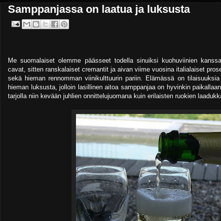
Samppanjassa on laatua ja luksusta
Me suomalaiset olemme päässeet todella sinuiksi kuohuviinien kanssa 
cavat, sitten ranskalaiset cremantit ja aivan viime vuosina italialaiset pr
sekä hieman rennomman viinikulttuurin pariin. Elämässä on tilaisuuksia jo
hieman luksusta, jolloin lasillinen aitoa samppanjaa on hyvinkin paikalla
tarjolla niin kevään juhlien onnittelujuomana kuin erilaisten ruokien laaduk