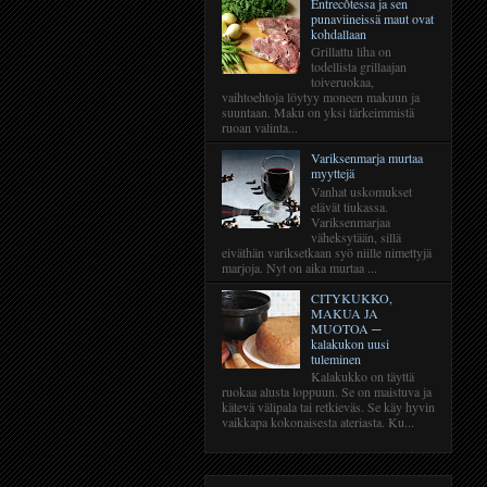
Entrecôtessa ja sen
punaviineissä maut ovat
kohdallaan
Grillattu liha on
todellista grillaajan
toiveruokaa,
vaihtoehtoja löytyy moneen makuun ja
suuntaan. Maku on yksi tärkeimmistä
ruoan valinta...
Variksenmarja murtaa
myyttejä
Vanhat uskomukset
elävät tiukassa.
Variksenmarjaa
väheksytään, sillä
eiväthän variksetkaan syö niille nimettyjä
marjoja. Nyt on aika murtaa ...
CITYKUKKO,
MAKUA JA
MUOTOA ─
kalakukon uusi
tuleminen
Kalakukko on täyttä
ruokaa alusta loppuun. Se on maistuva ja
kätevä välipala tai retkieväs. Se käy hyvin
vaikkapa kokonaisesta ateriasta. Ku...