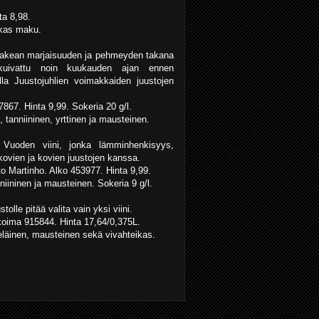
ta 8,98.
ikas maku.
akean marjaisuuden ja pehmeyden takana
 kuivattu noin kuukauden ajan ennen
tella Juustojuhlien voimakkaiden juustojen
7867. Hinta 9,99. Sokeria 20 g/l.
tanniininen, yrttinen ja mausteinen.
uoden viini, jonka lämminhenkisyys,
ovien ja kovien juustojen kanssa.
o Martinho. Alko 453977. Hinta 9,99.
iininen ja mausteinen. Sokeria 9 g/l.
olle pitää valita vain yksi viini.
koima 915844. Hinta 17,64/0,375L.
eläinen, mausteinen sekä vivahteikas.