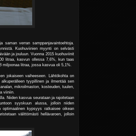
 ja saman verran samppanjavaintoehtoja.
nistä. Kuohuviinien myynti on selvästi
ivään ja jouluun. Vuonna 2015 kuohuviinit
0 litraa, kasvun ollessa 7,6%, kun taas
 miljoonaa litraa, jossa kasvua oli 5,1%.
sen jokaiseen vaiheeseen. Lähtökohta on
n alkuperälleen tyypillinen ja ilmentää sen
manalan, mikroilmaston, kosteuden, tuulen,
 viiniin.
a. Niiden kasvua seurataan ja rajoitetaan
untoon syyskuun alussa, jolloin niiden
n optimaalinen kypsyys ratkaisee oikean
ristetaan välittömästi hellävaroen, jolloin