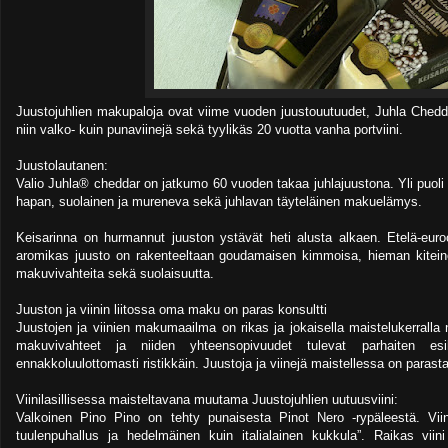
Juustojuhlien makupaloja ovat viime vuoden juustouutuudet, Juhla Chedda
niin valko- kuin punaviinejä sekä tyylikäs 20 vuotta vanha portviini.
Juustolautanen:
Valio Juhla® cheddar on jatkumo 60 vuoden takaa juhlajuustona. Yli puol
hapan, suolainen ja mureneva sekä juhlavan täyteläinen makuelämys.
Keisarinna on hurmannut juuston ystävät heti alusta alkaen. Etelä-euroo
aromikas juusto on rakenteeltaan goudamaisen kimmoisa, hieman kitei
makuvivahteita sekä suolaisuutta.
Juuston ja viinin liitossa oma maku on paras konsultti
Juustojen ja viinien makumaailma on rikas ja jokaisella maistelukerralla n
makuvivahteet ja niiden yhteensopivuudet tulevat parhaiten esil
ennakkoluulottomasti ristikkäin. Juustoja ja viinejä maistellessa on para
Viinilasillisessa maisteltavana muutama Juustojuhlien uutuusviini:
Valkoinen Pino Pino on tehty punaisesta Pinot Nero -rypäleestä. Viini
tuulenpuhallus ja hedelmäinen kuin italialainen kukkula”. Raikas vi