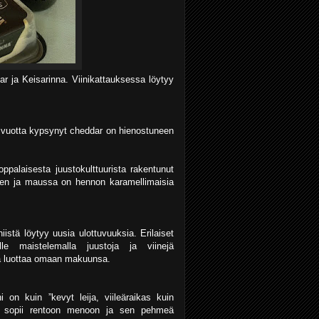
r ja Keisarinna. Viinikattauksessa löytyy
i vuotta kypsynyt cheddar on hienostuneen
ppalaisesta juustokulttuurista rakentunut
nen ja maussa on hennon karamellimaisia
iistä löytyy uusia ulottuvuuksia. Erilaiset
le maistelemalla juustoja ja viinejä
sta luottaa omaan makuunsa.
 on kuin ”kevyt leija, viileäraikas kuin
ini sopii rentoon menoon ja sen pehmeä