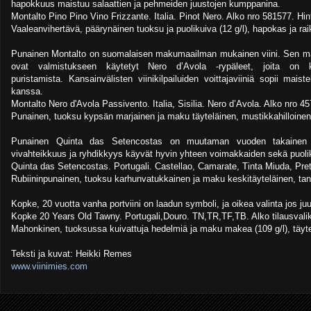
hapokkuus maistuu salaattien ja pehmeiden juustojen kumppanina.
Montalto Pino Pino Vino Frizzante. Italia. Pinot Nero. Alko nro 581577. Hin
Vaaleanvihertävä, päärynäinen tuoksu ja puolikuiva (12 g/l), hapokas ja ra
Punainen Montalto on suomalaisen makumaailman mukainen viini. Sen m
ovat valmistukseen käytetyt Nero d’Avola -rypäleet, joita on
puristamista. Kansainvälisten viinikilpailuiden voittajaviiniä sopii mais
kanssa.
Montalto Nero d'Avola Passivento. Italia, Sisilia. Nero d’Avola. Alko nro 45
Punainen, tuoksu kypsän marjainen ja maku täyteläinen, mustikkahilloinen, 
Punainen Quinta das Setencostas on muutaman vuoden takainen V
vivahteikkuus ja ryhdikkyys käyvät hyvin yhteen voimakkaiden sekä puolik
Quinta das Setencostas. Portugali. Castellao, Camarate, Tinta Miuda, Pret
Rubiininpunainen, tuoksu karhunvatukkainen ja maku keskitäyteläinen, tann
Kopke, 20 vuotta vanha portviini on laadun symboli, ja oikea valinta jos juust
Kopke 20 Years Old Tawny. Portugali,Douro. TN,TR,TF,TB. Alko tilausvali
Mahonkinen, tuoksussa kuivattuja hedelmiä ja maku makea (109 g/l), täyt
Teksti ja kuvat: Heikki Remes
www.viinimies.com