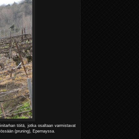
nitarhan töitä, jotka osaltaan varmistavat
yössään (pruning), Epernayssa.