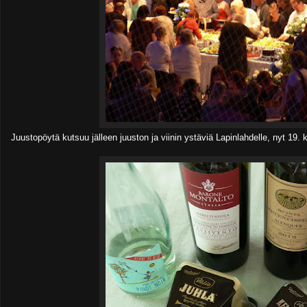
Juustopöytä kutsuu jälleen juuston ja viinin ystäviä Lapinlahdelle, nyt 19. 