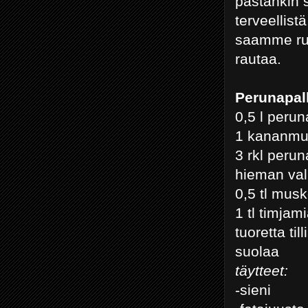
pastankin 
terveellist
saamme run
rautaa.
Perunapall
0,5 l peru
1 kananm
3 rkl peru
hieman val
0,5 tl mus
1 tl timjam
tuoretta ti
suolaa
täytteet:
-sieni