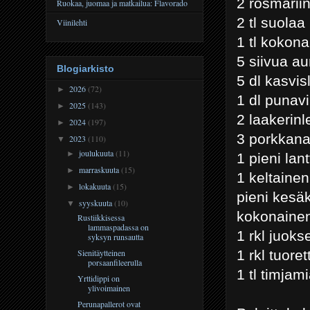
2 rosmarii
Ruokaa, juomaa ja matkailua: Flavorado
2 tl suolaa
Viinilehti
1 tl kokona
5 siivua au
Blogiarkisto
5 dl kasvis
2026
(72)
►
1 dl punavi
2025
(143)
►
2 laakerinl
2024
(197)
►
3 porkkan
2023
(110)
▼
joulukuuta
(11)
►
1 pieni lant
marraskuuta
(15)
►
1 keltainen
lokakuuta
(15)
►
pieni kesä
syyskuuta
(10)
▼
kokonainen
Rustiikkisessa
lammaspadassa on
1 rkl juok
syksyn runsautta
1 rkl tuoret
Sienitäytteinen
porsaanfileerulla
1 tl timjam
Yrttidippi on
ylivoimainen
Perunapallerot ovat