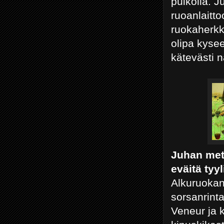
puikolla. J
ruoanlaitt
ruokaherkk
olipa kysee
kätevästi n
Juhan met
eväitä tyyl
Alkuruokana
sorsanrint
Veneur ja k