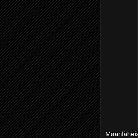
Maanläheis