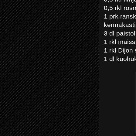
0,5 rkl ros
1 prk ran
kermakasti
3 dl paisto
1 rkl maiss
1 rkl Dijon
1 dl kuoh