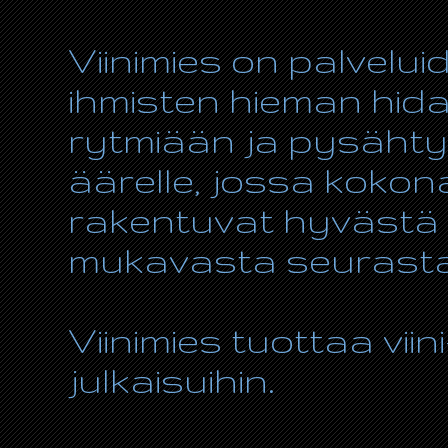
Viinimies on palvelui
ihmisten hieman hida
rytmiään ja pysähty
äärelle, jossa kokon
rakentuvat hyvästä r
mukavasta seurasta
Viinimies tuottaa viin
julkaisuihin.