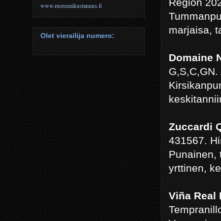
Region 202
www.moreenikustannus.fi
Tummanpuna
marjaisa, 
Olet vierailija numero:
Domaine N
G,S,C,GN. 
Kirsikanpu
keskitannii
Zuccardi 
431567. Hi
Punainen, 
yrttinen, 
Viña Real
Tempranill