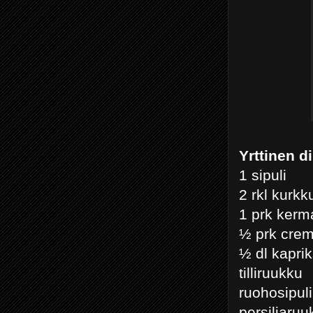
Yrttinen d
1 sipuli
2 rkl kurkk
1 prk kerma
½ prk crem
½ dl kaprik
tilliruukku
ruohosipul
persiljaruu