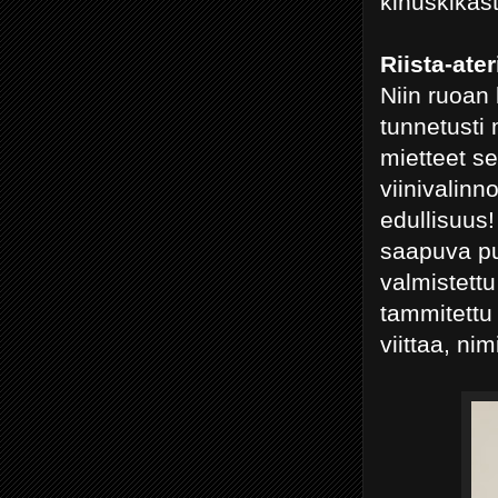
kinuskikast
Riista-ate
Niin ruoan 
tunnetusti 
mietteet se
viinivalinn
edullisuus!
saapuva pu
valmistettu
tammitettu 
viittaa, ni