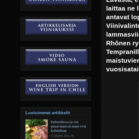
laittaa ne
antavat lo
Viinivalin
lammasviin
Rhônen ry
Tempranil
maistuvien
vuosisatai
Luetuimmat artikkelit
Entrecôtessa ja sen
punaviineissä maut ovat
kohdallaan
Grillattu liha on