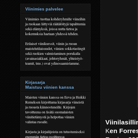
Viinimies palvelee
Viinimies tuottaa kohderyhmille viineihin
ja ruokaan liittyviä räätälöityjä tapahtumia
sekä elämyksiä, joissa uutta tietoa ja
kokemuksia haetaan yhdessä tehden.
Erilaiset viinikurssit, viinin ja ruoan
maistelutilaisuudet, viinien sokkotastingit
sekä ruokien valmistaminen porukalla
(avainasiakkaat, johtoryhmät, yhteistyö-
teamit, tms.) ovat ydinosaamistamme.
Kirjasarja
Maistuu viinien kanssa
Maistuu viinien kanssa on Eeva ja Heikki
Remeksen kirjoittama kirjasarja viineistä
ja ruoasta kiinnostuneille. Kirjojen
tavoitteena on lisätä suomalaisten
viinitietämystä ja helpottaa viinien
Viinilasill
valintaa ruoalle.
K
en Forre
Kirjasta ja kirjailijoista on tutustumiseksi
enemmän tietoa osoitteessa