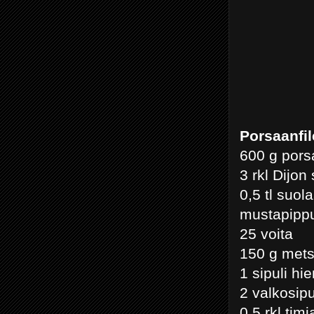
Porsaanfil
600 g porsa
3 rkl Dijon
0,5 tl suol
mustapippu
25 voita
150 g mets
1 sipuli hi
2 valkosip
0,5 rkl tim