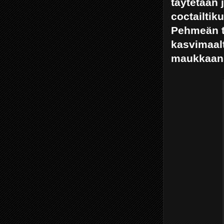
täytetään j
coctailtik
Pehmeän täy
kasvimaalt
maukkaan 