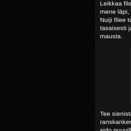
Leikkaa fil
mene läpi, 
Nuiji filee 
tasaisesti 
mausta.
Tee sienist
ranskankerm
sido puuvill