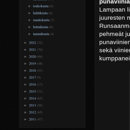
punaviiniä
toukokuuta
(6)
►
Lampaan li
huhtikuuta
(6)
►
juuresten 
maaliskuuta
(7)
►
Runsaanmak
helmikuuta
(8)
►
pehmeät juu
tammikuuta
(4)
►
punaviinie
2022
(52)
►
sekä viinie
2021
(70)
►
2020
(84)
►
kumppaneit
2019
(48)
►
2018
(41)
►
2017
(9)
►
2016
(17)
►
2015
(51)
►
2014
(65)
►
2013
(56)
►
2012
(65)
►
2011
(47)
►