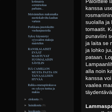
Paloittele 
kotimaista
sormiruokaa
kanssa use
parhaim...
Metsämiehen makumatka
rosmariinin
nuotiokahvilta kauhan
varteen
suolalla ja
Porkkana-juustokeitto
tomaatit. 
vuohenjuustolla
punaviini 
Syksy käynnistyi
syyssadon makuja
ja laita s
maistellen
RANSKALAISET
ja lohko ju
EVÄÄT
MAISTUVAT
pataan. Lo
SUOMALAISIN
SÄVELIN
Lampaanlih
ISÄ CAMILLON
alla noin 
MUSTA PASTA ON
TAIVAALLISEN
kanssa voi 
HYVÄÄ
vaalea maa
Rahka-omenapiirakassa
on syksyn tuntua ja
täydentävät
makua
elokuuta
(9)
►
heinäkuuta
(9)
Lammaspat
►
kesäkuuta
(10)
►