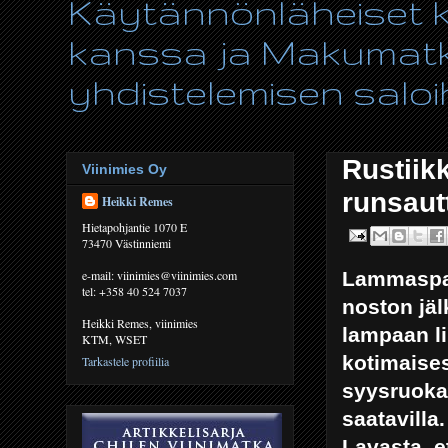
Käytännönläheiset ki
kanssa ja Makumatka
yhdistelemisen saloih
Rustiik
Viinimies Oy
runsaut
Heikki Remes
Hietapohjantie 1070 E
73470 Västinniemi
Lammaspad
e-mail: viinimies@viinimies.com
tel: +358 40 524 7037
noston jä
Heikki Remes, viinimies
lampaan li
KTM, WSET
kotimaise
Tarkastele profiilia
syysruoka.
saatavilla
Lavasta, e