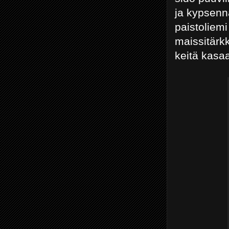
ja kypsennä
paistoliemi
maissitärk
keitä kasa