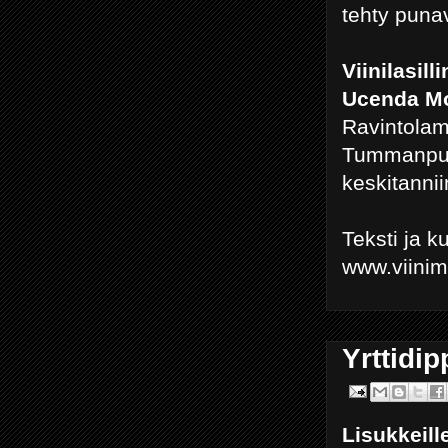
tehty puna
Viinilasill
Ucenda Mo
Ravintolam
Tummanpuna
keskitanni
Teksti ja 
www.viini
Yrttidi
Lisukkeill