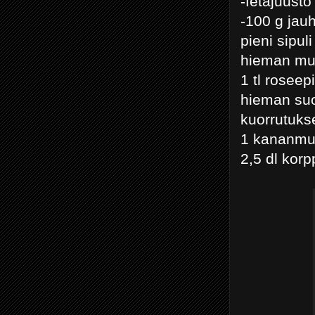
-fetajuusto
-100 g jauh
pieni sipuli
hieman mu
1 tl roseep
hieman su
kuorrutuks
1 kananm
2,5 dl kor