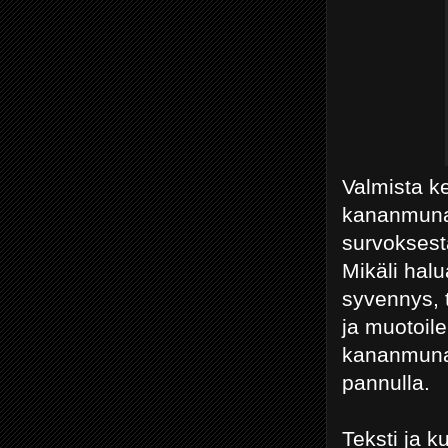
Valmista ke
kananmuna,
survoksest
Mikäli halu
syvennys, t
ja muotoile
kananmunas
pannulla.
Teksti ja 