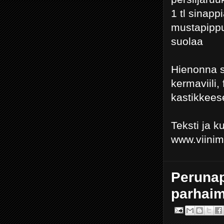
1 tl sinapp
mustapippu
suolaa
Hienonna si
kermaviili,
kastikkees
Teksti ja 
www.viini
Perunap
parhaim