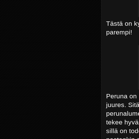
Tästä on ky
parempi!
Peruna on 
juures. Sit
perunalume
tekee hyvää
sillä on tod