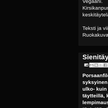
Vegaani.
Kirsikanpu
keskitäytel
Teksti ja v
Ruokakuva
Sienitäy
Porsaanfil
syksyinen
ulko- kuin
täytteillä,
lempimaust