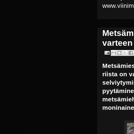
www.viini
Metsämi
varteen
Metsämies 
riista on 
selviytymi
pyytäminen
metsämieh
moninainen