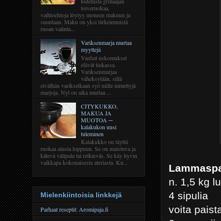
todellista grillaajan
toiveruokaa,
vaihtoehtoja löytyy moneen makuun ja
suuntaan. Maku on yksi tärkeimmistä
ruoan valinta...
Variksenmarja murtaa
myyttejä
Vanhat uskomukset
elävät tiukassa.
Variksenmarjaa
väheksytään, sillä
eiväthän variksetkaan syö niille nimettyjä
marjoja. Nyt on aika murtaa ...
CITYKUKKO,
MAKUA JA
MUOTOA ─
kalakukon uusi
tuleminen
Kalakukko on täyttä
ruokaa alusta loppuun. Se on maistuva ja
kätevä välipala tai retkieväs. Se käy hyvin
vaikkapa kokonaisesta ateriasta. Ku...
Lammasp
n. 1,5 kg l
4 sipulia
Mielenkiintoisia linkkejä
voita pais
Parhaat reseptit: Aromipaja.fi