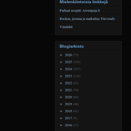
Mielenkiintoisia linkkejä
Parhaat reseptit: Aromipaja.fi
Ruokaa, juomaa ja matkailua: Flavorado
Viinilehti
Blogiarkisto
2026
(72)
►
2025
(143)
►
2024
(197)
►
2023
(110)
►
2022
(52)
►
2021
(70)
►
2020
(84)
►
2019
(48)
►
2018
(41)
►
2017
(9)
►
2016
(17)
►