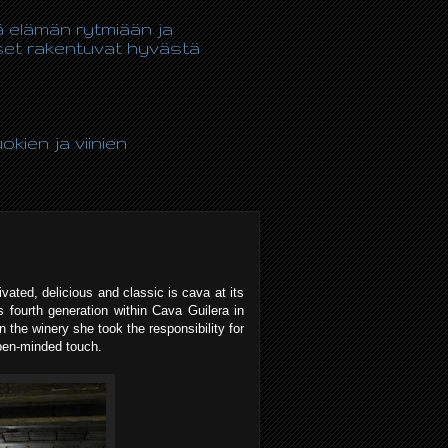
tä elämän rytmiään ja
kset rakentuvat hyvästä
kien ja viinien
vated, delicious and classic is cava at its
fourth generation within Cava Guilera in
the winery she took the responsibility for
pen-minded touch.