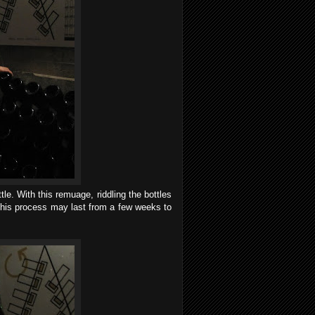
tle. With this remuage, riddling the bottles
 This process may last from a few weeks to