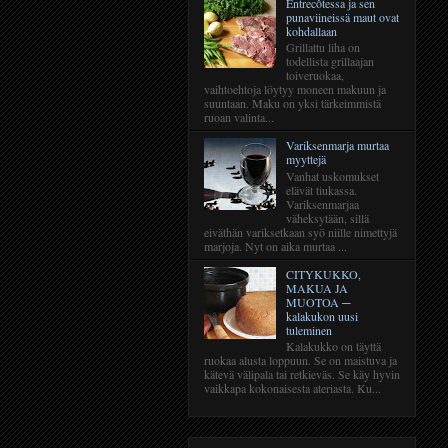
Entrecôtessa ja sen
punaviineissä maut ovat
kohdallaan
Grillattu liha on
todellista grillaajan
toiveruokaa,
vaihtoehtoja löytyy moneen makuun ja
suuntaan. Maku on yksi tärkeimmistä
ruoan valinta...
Variksenmarja murtaa
myyttejä
Vanhat uskomukset
elävät tiukassa.
Variksenmarjaa
väheksytään, sillä
eiväthän variksetkaan syö niille nimettyjä
marjoja. Nyt on aika murtaa ...
CITYKUKKO,
MAKUA JA
MUOTOA ─
kalakukon uusi
tuleminen
Kalakukko on täyttä
ruokaa alusta loppuun. Se on maistuva ja
kätevä välipala tai retkieväs. Se käy hyvin
vaikkapa kokonaisesta ateriasta. Ku...