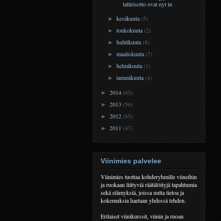
tattirisotto ovat nyt in
kesäkuuta
(5)
►
toukokuuta
(2)
►
huhtikuuta
(8)
►
maaliskuuta
(7)
►
helmikuuta
(1)
►
tammikuuta
(4)
►
2014
(65)
►
2013
(56)
►
2012
(65)
►
2011
(47)
►
Viinimies palvelee
Viinimies tuottaa kohderyhmille viineihin
ja ruokaan liittyviä räätälöityjä tapahtumia
sekä elämyksiä, joissa uutta tietoa ja
kokemuksia haetaan yhdessä tehden.
Erilaiset viinikurssit, viinin ja ruoan