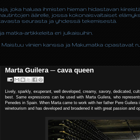
taja, joka haluaa ihmisten hieman hidastavan kiireis
autintojen äärelle, jossa kokonaisvaltaiset elämy
ukavasta seurasta ja yhdessä tekemisestä.
ja matka-artikkeleita eri julkaisuihin.
 Maistuu viinien kanssa ja Makumatka opastavat ruo
Marta Guilera ─ cava queen
Lively, sparkly, exuperant, well developed, creamy, savory, dedicated, culti
best. Same expressions can be used with Marta Guilera, who represents 
Penedes in Spain. When Marta came to work with her father Pere Guilera in 
winetourism and has developed and broadened it with great passion and o