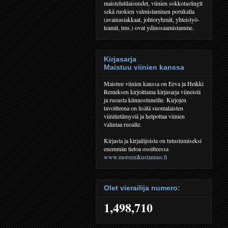
maistelutilaisuudet, viinien sokkotastingit
sekä ruokien valmistaminen porukalla
(avainasiakkaat, johtoryhmät, yhteistyö-
teamit, tms.) ovat ydinosaamistamme.
Kirjasarja
Maistuu viinien kanssa
Maistuu viinien kanssa on Eeva ja Heikki
Remeksen kirjoittama kirjasarja viineistä
ja ruoasta kiinnostuneille. Kirjojen
tavoitteena on lisätä suomalaisten
viinitietämystä ja helpottaa viinien
valintaa ruoalle.
Kirjasta ja kirjailijoista on tutustumiseksi
enemmän tietoa osoitteessa
www.moreenikustannus.fi
Olet vierailija numero:
1,498,710