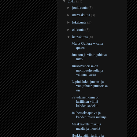
2015
(51)
▼
joulukuuta
(5)
►
marraskuuta
(3)
►
lokakuuta
(5)
►
elokuuta
(3)
►
heinäkuuta
(8)
▼
Marta Guilera ─ cava
queen
Juuston ja viinin juhlava
liitto
Juustoviineissä on
monipuolisuutta ja
valinnanvaraa
Lapinlahden juusto- ja
viinijuhlien juustoissa
on ...
Savolainen onni on
lasillinen viiniä
kahden sadeku...
Jauhemaksapihvit ja
kahden maan makuja
Maakravulle makuja
maalta ja mereltä
Herkkutatti, riesling ja