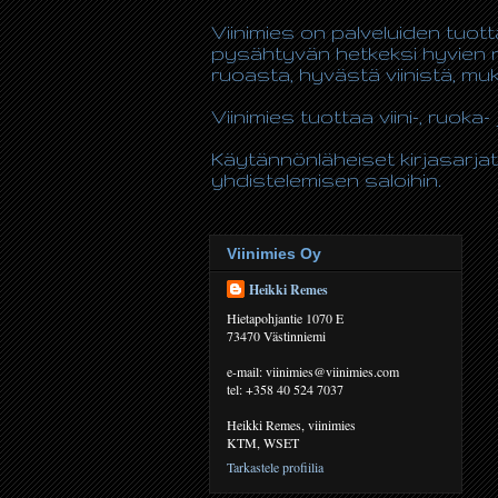
Viinimies on palveluiden tuot
pysähtyvän hetkeksi hyvien n
ruoasta, hyvästä viinistä, m
Viinimies tuottaa viini-, ruoka- 
Käytännönläheiset kirjasarjat
yhdistelemisen saloihin.
Viinimies Oy
Heikki Remes
Hietapohjantie 1070 E
73470 Västinniemi
e-mail: viinimies@viinimies.com
tel: +358 40 524 7037
Heikki Remes, viinimies
KTM, WSET
Tarkastele profiilia