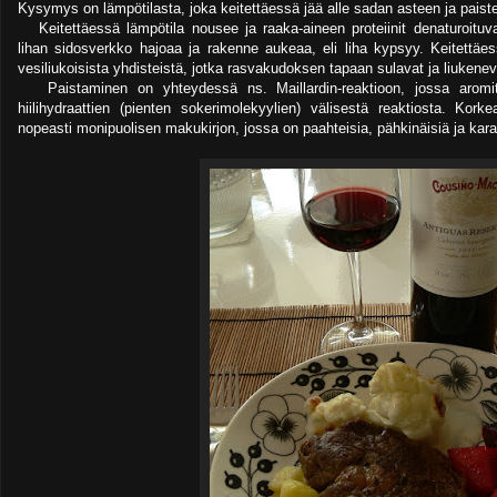
Kysymys on lämpötilasta, joka keitettäessä jää alle sadan asteen ja paist
Keitettäessä lämpötila nousee ja raaka-aineen proteiinit denaturoituva
lihan sidosverkko hajoaa ja rakenne aukeaa, eli liha kypsyy. Keitettä
vesiliukoisista yhdisteistä, jotka rasvakudoksen tapaan sulavat ja liukenev
Paistaminen on yhteydessä ns. Maillardin-reaktioon, jossa aromit 
hiilihydraattien (pienten sokerimolekyylien) välisestä reaktiosta. Kor
nopeasti monipuolisen makukirjon, jossa on paahteisia, pähkinäisiä ja karam