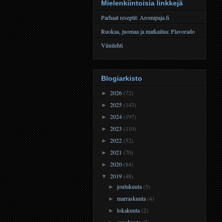
Mielenkiintoisia linkkejä
Parhaat reseptit: Aromipaja.fi
Ruokaa, juomaa ja matkailua: Flavorado
Viinilehti
Blogiarkisto
2026
(72)
►
2025
(143)
►
2024
(197)
►
2023
(110)
►
2022
(52)
►
2021
(70)
►
2020
(84)
►
2019
(48)
▼
joulukuuta
(5)
►
marraskuuta
(4)
►
lokakuuta
(2)
►
syyskuuta
(7)