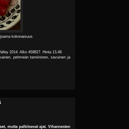
tarjoama kokonaisuus.
alley 2014. Alko 459827. Hinta 13,48.
ainen, pehmeän tanniininen, savuinen ja
ä
iset, mutta palkitsevat ajat. Vihannesten