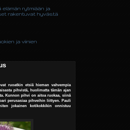
tä elämän rytmiään ja
kset rakentuvat hyvästä
kien ja viinien
us
ovat ruoatkin etsiä hieman vahvempia
aisasta pihvistä, huolimatta tämän ajan
ta. Kunnon pihvi on aitoa ruokaa, siinä
i perusasiaa pihveihin liittyen. Pauli
iten jokainen kotikokkikin onnistuu