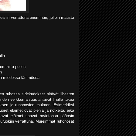
leisiin verrattuna enemmän, jolloin mausta
lla
lemmilta puolin,
an
issa miedossa lämmössä
en ruhossa sidekudokset pitävät lihasten
niiden verkkomaisuus antavat lihalle tukea
tuksen ja ruhonosien mukaan. Esimerkiksi
oret eläimet ovat pieniä ja notkeita, eikä
vavat eläimet saavat ravintonsa pääosin
huruokiin verrattuna. Mureimmat ruhonosat