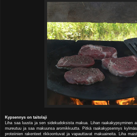
Kypsennys on taitolaji
Liha saa luusta ja sen sidekudoksista makua. Lihan raakakypsyminen alka
mureutuu ja saa makuunsa aromikkuutta. Pitkä raakakypsennys kylmäs
proteiinien rakenteet rikkoontuvat ja vapauttavat makuaineita. Liha maistu