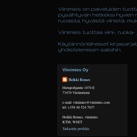
Viinimies on palveluiden tuot
pysähtyvän hetkeksi hyvien n
ruoasta, hyvästä viinistä, m
Viinimies tuottaa viini-, ruoka- 
Käytännönläheiset kirjasarjat
yhdistelemisen saloihin.
Viinimies Oy
Heikki Remes
Hietapohjantie 1070 E
73470 Västinniemi
e-mail: viinimies@viinimies.com
tel: +358 40 524 7037
Heikki Remes, viinimies
KTM, WSET
Tarkastele profiilia