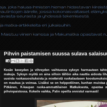
taja, joka haluaa ihmisten hieman hidastavan kiireis
autintojen äärelle, jossa kokonaisvaltaiset elämy
ukavasta seurasta ja yhdessä tekemisestä.
ja matka-artikkeleita eri julkaisuihin.
 Maistuu viinien kanssa ja Makumatka opastavat ruo
Pihvin paistamisen suussa sulava salaisu
Kesän keveyden ja vihreyden vaihtuessa syksyn harmauteen taht
makuja. Syksyn myötä on aina silloin tällöin aika nauttia aidosta lih
uusista ruokasuosituksista ja mietteistä ruokalautasen koostumuksis
on maukua ja voimaa. Lisäksi se on helppotöinen, kunhan muistaa par
Pitkänen, K-kaupan ruoka-ammattilainen Matkuksesta, opastaa m
pihvinpaistossa. Kokeile vaikka, Palin opeilla onnistut varmasti!