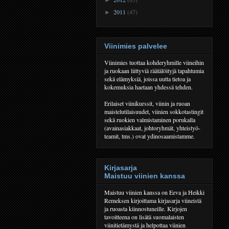
2011
(47)
►
Viinimies palvelee
Viinimies tuottaa kohderyhmille viineihin
ja ruokaan liittyviä räätälöityjä tapahtumia
sekä elämyksiä, joissa uutta tietoa ja
kokemuksia haetaan yhdessä tehden.
Erilaiset viinikurssit, viinin ja ruoan
maistelutilaisuudet, viinien sokkotastingit
sekä ruokien valmistaminen porukalla
(avainasiakkaat, johtoryhmät, yhteistyö-
teamit, tms.) ovat ydinosaamistamme.
Kirjasarja
Maistuu viinien kanssa
Maistuu viinien kanssa on Eeva ja Heikki
Remeksen kirjoittama kirjasarja viineistä
ja ruoasta kiinnostuneille. Kirjojen
tavoitteena on lisätä suomalaisten
viinitietämystä ja helpottaa viinien