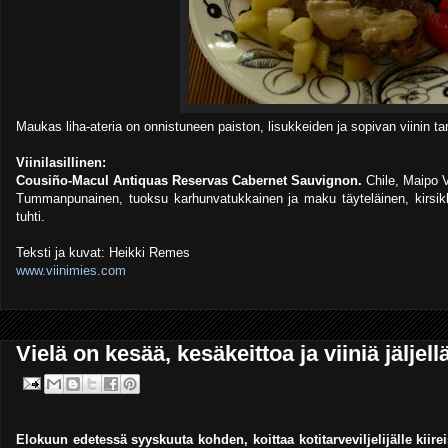
Maukas liha-ateria on onnistuneen paiston, lisukkeiden ja sopivan viinin 
Viinilasillinen:
Cousiño-Macul Antiquas Reservas Cabernet Sauvignon.
Chile, Maipo V
Tummanpunainen, tuoksu karhunvatukkainen ja maku täyteläinen, kirsikk
tuhti.
Teksti ja kuvat: Heikki Remes
www.viinimies.com
Vielä on kesää, kesäkeittoa ja viiniä jäljell
Elokuun edetessä syyskuuta kohden, koittaa kotitarveviljelijälle kiire