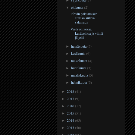
►
elokuuta
(2)
▼
Pihvin paistamisen
suussa sulava
salaisuus
Vielä on kesää,
kesäkeittoa ja viiniä
jäljellä
heinäkuuta
(5)
►
kesäkuuta
(6)
►
toukokuuta
(4)
►
huhtikuuta
(3)
►
maaliskuuta
(5)
►
helmikuuta
(5)
►
2018
(41)
►
2017
(9)
►
2016
(17)
►
2015
(51)
►
2014
(65)
►
2013
(56)
►
2012
(65)
►