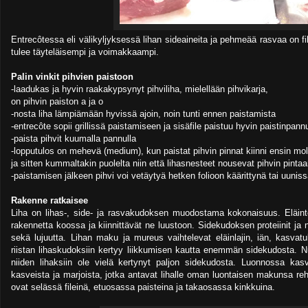
Entrecôtessa eli välikyljyksessä lihan sideaineita ja pehmeää rasvaa on fi
tulee täyteläisempi ja voimakkaampi.
Palin vinkit pihvien paistoon
-laadukas ja hyvin raakakypsynyt pihviliha, mielellään pihvikarja,
on pihvin paiston a ja o
-nosta liha lämpiämään hyvissä ajoin, noin tunti ennen paistamista
-entrecôte sopii grillissä paistamiseen ja sisäfile paistuu hyvin paistinpannu
-paista pihvit kuumalla pannulla
-lopputulos on mehevä (medium), kun paistat pihvin pinnat kiinni ensin mo
ja sitten kummaltakin puolelta niin että lihasnesteet nousevat pihvin pinta
-paistamisen jälkeen pihvi voi vetäytyä hetken folioon käärittynä tai uun
Rakenne ratkaisee
Liha on lihas-, side- ja rasvakudoksen muodostama kokonaisuus. Eläint
rakennetta koossa ja kiinnittävät ne luustoon. Sidekudoksen proteiinit ja 
sekä lujuutta. Lihan maku ja mureus vaihtelevat eläinlajin, iän, kasva
riistan lihaskudoksiin kertyy liikkumisen kautta enemmän sidekudosta. Nu
niiden lihaksiin ole vielä kertynyt paljon sidekudosta. Luonnossa kas
kasveista ja marjoista, jotka antavat lihalle oman luontaisen makunsa re
ovat selässä fileinä, etuosassa paisteina ja takaosassa kinkkuina.