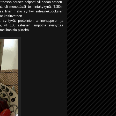
ettaessa nousee helposti yli sadan asteen.
t, eli menettävät toimintakykynä. Tällöin
essä lihan maku syntyy sideainekudoksien
at keitinveteen.
syntyvät proteiinien aminohappojen ja
kea, yli 130 asteinen lämpötila synnyttää
ellimaisia piirteitä.