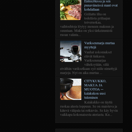
Entrecôtessa ja sen
punaviineissä maut ovat
kohdallaan
Grillattu liha on
todellista grillaajan
toiveruokaa,
vaihtoehtoja löytyy moneen makuun ja
suuntaan. Maku on yksi tärkeimmistä
ruoan valinta...
Variksenmarja murtaa
myyttejä
Vanhat uskomukset
elävät tiukassa.
Variksenmarjaa
väheksytään, sillä
eiväthän variksetkaan syö niille nimettyjä
marjoja. Nyt on aika murtaa ...
CITYKUKKO,
MAKUA JA
MUOTOA ─
kalakukon uusi
tuleminen
Kalakukko on täyttä
ruokaa alusta loppuun. Se on maistuva ja
kätevä välipala tai retkieväs. Se käy hyvin
vaikkapa kokonaisesta ateriasta. Ku...