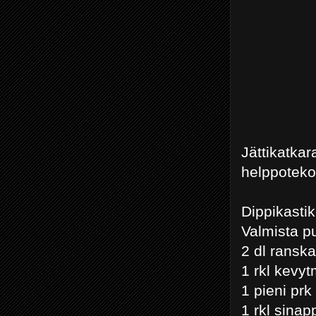
Jättikatk
helppoteko
Dippikasti
Valmista p
2 dl ransk
1 rkl kevy
1 pieni prk
1 rkl sinap