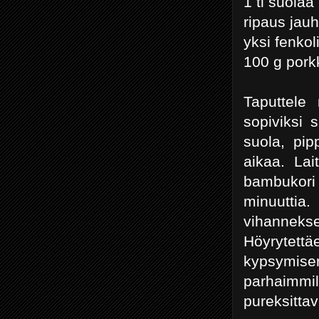
1 tl suolaa
ripaus jauh
yksi fenkol
100 g por
Taputtele 
sopiviksi 
suola, pip
aikaa. Lai
bambukori
minuuttia.
vihanneks
Höyrytett
kypsymisen
parhaimm
pureksittav