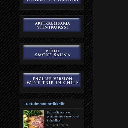
Luetuimmat artikkelit
Entrecôtessa ja sen
punaviineissä maut ovat
kohdallaan
Grillattu liha on