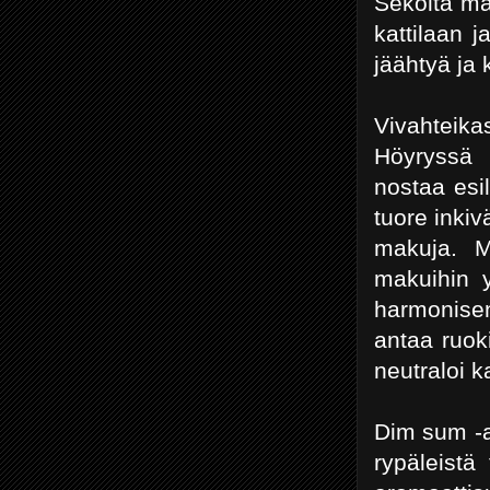
Sekoita ma
kattilaan 
jäähtyä ja
Vivahteikas
Höyryssä 
nostaa esi
tuore inki
makuja. Ma
makuihin y
harmonisen
antaa ruok
neutraloi k
Dim sum -a
rypäleistä