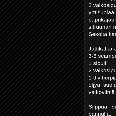
2 valkosip
yrttisuolaa
paprikajau
sitruunan
Sekoita ka
Jättikatkar
6-8 scampi
1 sipuli
2 valkosipu
1 tl viherpi
öljyä, suol
valkoviiniä
Silppua si
pannulla. 