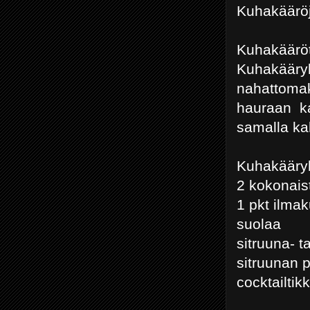
Kuhakääröj
Kuhakääröt 
Kuhakääryl
nahattomak
hauraan ka
samalla k
Kuhakääryl
2 kokonaist
1 pkt ilmak
suolaa
sitruuna- t
sitruunan 
cocktailtik