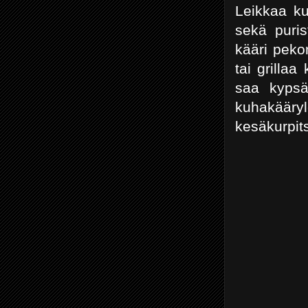
Leikkaa ku
sekä puris
kääri pekoni
tai grilla
saa kypsän
kuhakää
kesäkurpit