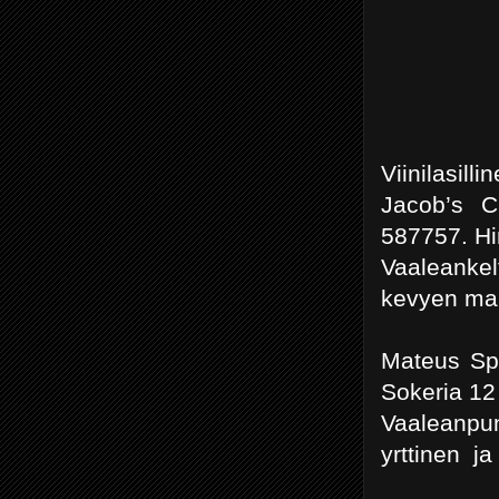
Viinilasilli
Jacob’s C
587757. Hi
Vaaleankel
kevyen ma
Mateus Spa
Sokeria 12 
Vaaleanpu
yrttinen j