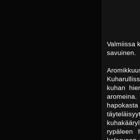
Valmiissa 
savuinen.
Aromikkuus 
Kuharullis
kuhan hien
aromeina.
hapokasta
täyteläisy
kuhakääryl
rypäleen 