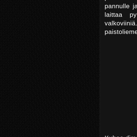
pannulle j
laittaa p
valkoviin
paistoliem