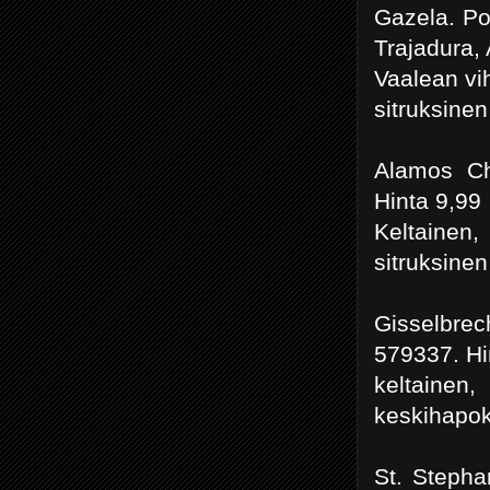
Gazela. Po
Trajadura, 
Vaalean vi
sitruksinen
Alamos Ch
Hinta 9,99
Keltainen,
sitruksine
Gisselbrec
579337. Hi
keltainen,
keskihapo
St. Stepha