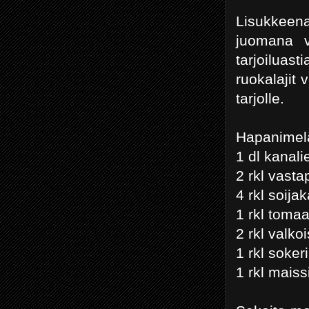
Lisukkeena
juomana v
tarjoiluast
ruokalajit
tarjolle.
Hapanimel
1 dl kanali
2 rkl vast
4 rkl soijak
1 rkl tomaa
2 rkl valko
1 rkl sokeri
1 rkl maiss