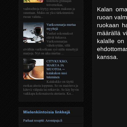
todellista grillaajan
toiveruokaa,
Kalan oma 
vaihtoehtoja löytyy moneen makuun ja
suuntaan. Maku on yksi tärkeimmistä
ruoan valm
ruoan valinta...
ruokaan h
Variksenmarja murtaa
myyttejä
määrällä v
Vanhat uskomukset
elävät tiukassa.
kalalle on
Variksenmarjaa
väheksytään, sillä
ehdottomas
eiväthän variksetkaan syö niille nimettyjä
marjoja. Nyt on aika murtaa ...
kanssa.
CITYKUKKO,
MAKUA JA
MUOTOA ─
kalakukon uusi
tuleminen
Kalakukko on täyttä
ruokaa alusta loppuun. Se on maistuva ja
kätevä välipala tai retkieväs. Se käy hyvin
vaikkapa kokonaisesta ateriasta. Ku...
Mielenkiintoisia linkkejä
Parhaat reseptit: Aromipaja.fi