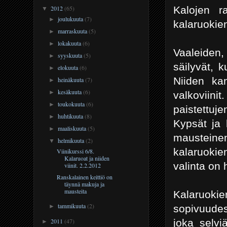
Kalojen ra
2012
(65)
▼
joulukuuta
(7)
►
kalaruokien
marraskuuta
(5)
►
lokakuuta
(6)
►
Vaaleiden,
syyskuuta
(5)
►
säilyvät, 
elokuuta
(6)
►
Niiden ka
heinäkuuta
(7)
►
kesäkuuta
(6)
►
valkoviini
toukokuuta
(6)
►
paistettu
huhtikuuta
(8)
►
Kypsät ja 
maaliskuuta
(5)
►
mausteinen
helmikuuta
(2)
▼
kalaruokie
Viinikurssi 6/8.
Kalaruoat ja niiden
valinta on 
viinit. 2.2.2012
Ranskalainen keittiö on
täynnä makuja ja
mausteita
Kalaruoki
tammikuuta
(2)
sopivuudes
►
joka selvi
2011
(47)
►