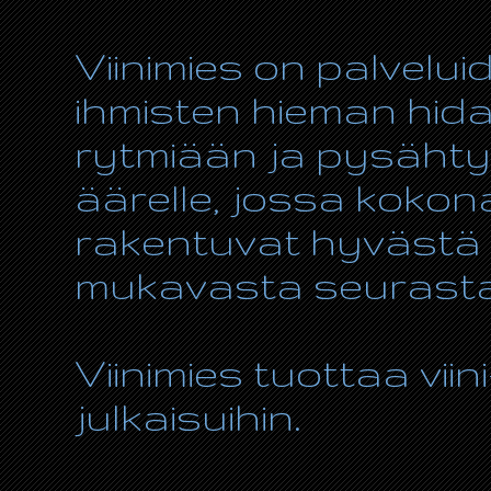
Viinimies on palvelui
ihmisten hieman hida
rytmiään ja pysähty
äärelle, jossa kokon
rakentuvat hyvästä r
mukavasta seurasta
Viinimies tuottaa viin
julkaisuihin.