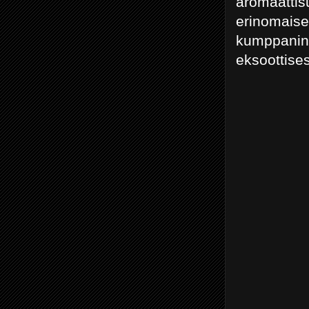
aromaatti
erinomais
kumppanin
eksoottise