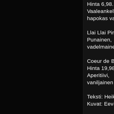
Hinta 6,98.
Vaaleankel
hapokas valk
Llai Llai P
Punainen,
vadelmaine
Coeur de B
Hinta 19,9
Aperitiiv
vaniljaine
Teksti: He
Kuvat: Ee