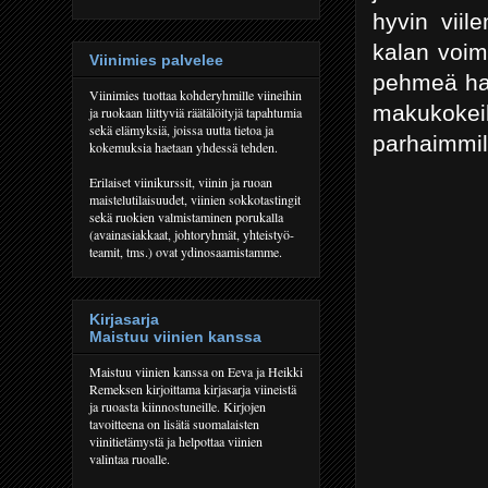
hyvin viil
kalan voim
Viinimies palvelee
pehmeä hap
Viinimies tuottaa kohderyhmille viineihin
makukoke
ja ruokaan liittyviä räätälöityjä tapahtumia
sekä elämyksiä, joissa uutta tietoa ja
parhaimmill
kokemuksia haetaan yhdessä tehden.
Erilaiset viinikurssit, viinin ja ruoan
maistelutilaisuudet, viinien sokkotastingit
sekä ruokien valmistaminen porukalla
(avainasiakkaat, johtoryhmät, yhteistyö-
teamit, tms.) ovat ydinosaamistamme.
Kirjasarja
Maistuu viinien kanssa
Maistuu viinien kanssa on Eeva ja Heikki
Remeksen kirjoittama kirjasarja viineistä
ja ruoasta kiinnostuneille. Kirjojen
tavoitteena on lisätä suomalaisten
viinitietämystä ja helpottaa viinien
valintaa ruoalle.