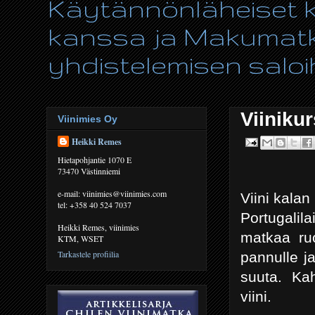
Käytännönläheiset ki
kanssa ja Makumatka
yhdistelemisen saloih
Viinikur
Viinimies Oy
Heikki Remes
Hietapohjantie 1070 E
73470 Västinniemi
e-mail: viinimies@viinimies.com
Viini kalan
tel: +358 40 524 7037
Portugalil
Heikki Remes, viinimies
matkaa ru
KTM, WSET
Tarkastele profiilia
pannulle j
suuta. Ka
viini.