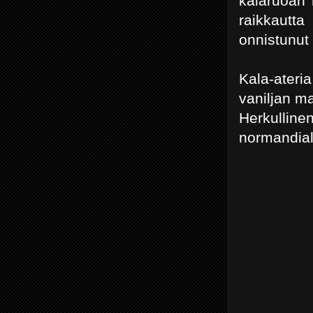
kalaruoan 
raikkautta
onnistunut 
Kala-ateri
vaniljan m
Herkulline
normandial