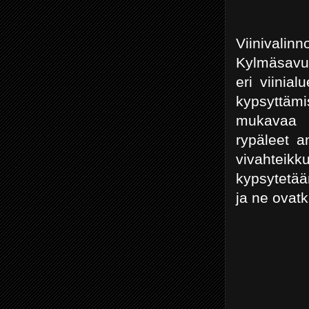
Viinivalin
Kylmäsavul
eri viinia
kypsyttäm
mukavaa va
rypäleet a
vivahteikk
kypsytetää
ja ne ovatk