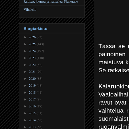
Ruokaa, juomaa ja matkailua: Flavorado
Viinilehti
Blogiarkisto
2026
(73)
►
2025
(143)
►
Tässä se o
2024
(197)
►
painoinen 
2023
(110)
►
maistuva k
2022
(52)
►
Se ratkaise
2021
(70)
►
2020
(83)
►
Kalaruokien
2019
(48)
►
2018
(41)
►
Vaalealiha
2017
(9)
►
ravut ovat
2016
(17)
►
vaihtelua 
2015
(51)
►
suomalais
2014
(65)
►
ruoanvalm
2013
(56)
►