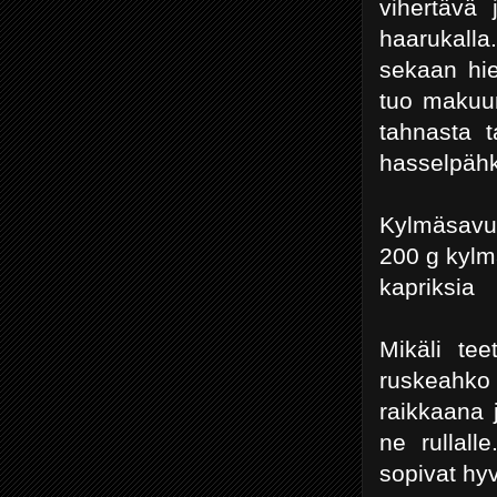
vihertävä
haarukall
sekaan hie
tuo makuun
tahnasta t
hasselpähk
Kylmäsavul
200 g kylmä
kapriksia
Mikäli teet
ruskeahko 
raikkaana 
ne rullall
sopivat hy