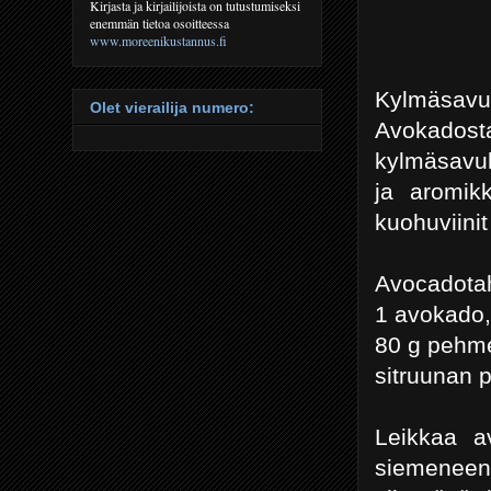
Kirjasta ja kirjailijoista on tutustumiseksi
enemmän tietoa osoitteessa
www.moreenikustannus.fi
Kylmäsavul
Olet vierailija numero:
Avokados
kylmäsavul
ja aromik
kuohuviinit
Avocadota
1 avokado, 
80 g pehm
sitruunan 
Leikkaa av
siemeneen 