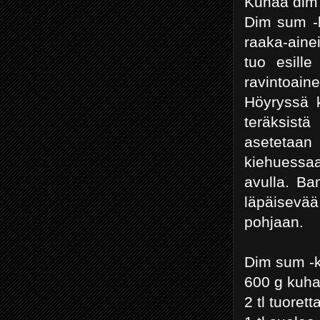
Kuhaa dim
Dim sum -h
raaka-aine
tuo esille
ravintoain
Höyryssä k
teräksistä
asetetaan
kiehuessaa
avulla. Ba
läpäisevää
pohjaan.
Dim sum -k
600 g kuha
2 tl tuoret