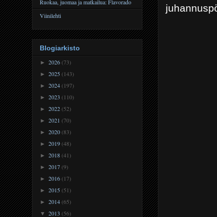
Ruokaa, juomaa ja matkailua: Flavorado
juhannuspö
Viinilehti
Blogiarkisto
2026
(73)
►
2025
(143)
►
2024
(197)
►
2023
(110)
►
2022
(52)
►
2021
(70)
►
2020
(83)
►
2019
(48)
►
2018
(41)
►
2017
(9)
►
2016
(17)
►
2015
(51)
►
2014
(65)
►
2013
(56)
▼