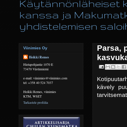
Käytännönläheiset ki
kanssa ja Makumatka
yhdistelemisen saloih
Parsa, 
Viinimies Oy
kasvuka
Heikki Remes
Hietapohjantie 1070 E
73470 Västinniemi
Kotipuutar
e-mail: viinimies@viinimies.com
tel: +358 40 524 7037
kävely pu
Heikki Remes, viinimies
tarvitsemat
KTM, WSET
Tarkastele profiilia