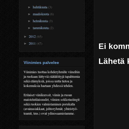
huhtikuuta
(3)
►
maaliskuuta
(6)
►
helmikuuta
(3)
►
tammikuuta
(2)
►
2012
(65)
►
2011
(47)
Ei komm
►
Lähetä 
Viinimies palvelee
Viinimies tuottaa kohderyhmille viineihin
ja ruokaan liittyviä räätälöityjä tapahtumia
sekä elämyksiä, joissa uutta tietoa ja
kokemuksia haetaan yhdessä tehden.
Erilaiset viinikurssit, viinin ja ruoan
maistelutilaisuudet, viinien sokkotastingit
sekä ruokien valmistaminen porukalla
(avainasiakkaat, johtoryhmät, yhteistyö-
teamit, tms.) ovat ydinosaamistamme.