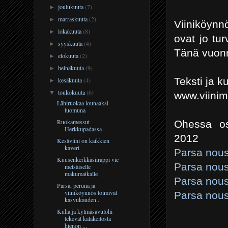
joulukuuta
(7)
►
marraskuuta
(2)
►
Viiniköynnö
lokakuuta
(8)
►
ovat jo tu
syyskuuta
(4)
►
Tänä vuonn
elokuuta
(2)
►
heinäkuuta
(9)
►
Teksti ja 
kesäkuuta
(4)
►
toukokuuta
(6)
▼
www.viini
Lähiruokaa lounaaksi
luomuna
Ruokamessut
Ohessa os
Herkkupadassa
2012
Kesäviini on kaikkien
kaveri
Parsa nous
Kuusenkerkkäsiirappi vie
Parsa nous
metsäiselle
makumatkalle
Parsa nous
Parsa, peruna ja
viiniköynnös toimivat
Parsa nous
kasvukauden...
Kuha ja kylmäsavulohi
tekevät kalakeitosta
hienon ...