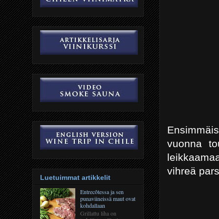
Ensimmäise
vuonna to
leikkaama
vihreä par
Luetuimmat artikkelit
Entrecôtessa ja sen
punaviineissä maut ovat
kohdallaan
Grillattu liha on