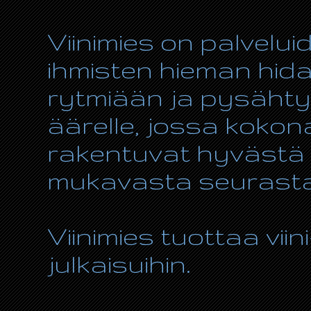
Viinimies on palvelui
ihmisten hieman hida
rytmiään ja pysähty
äärelle, jossa kokon
rakentuvat hyvästä r
mukavasta seurasta
Viinimies tuottaa viin
julkaisuihin.