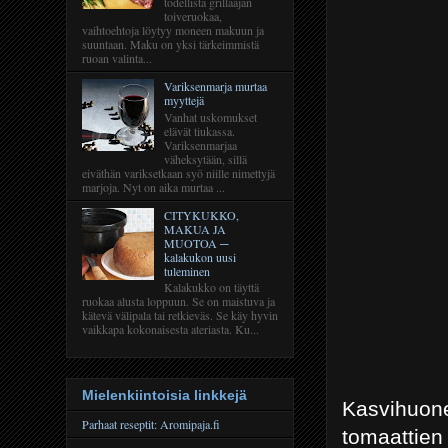
todellista grillaajan
toiveruokaa,
vaihtoehtoja löytyy moneen makuun ja
suuntaan. Maku on yksi tärkeimmistä
ruoan valinta...
Variksenmarja murtaa
myyttejä
Vanhat uskomukset
elävät tiukassa.
Variksenmarjaa
väheksytään, sillä
eiväthän variksetkaan syö niille nimettyjä
marjoja. Nyt on aika murtaa ...
CITYKUKKO,
MAKUA JA
MUOTOA ─
kalakukon uusi
tuleminen
Kalakukko on täyttä
ruokaa alusta loppuun. Se on maistuva ja
kätevä välipala tai retkieväs. Se käy hyvin
vaikkapa kokonaisesta ateriasta. Ku...
Mielenkiintoisia linkkejä
Kasvihuon
Parhaat reseptit: Aromipaja.fi
tomaattien