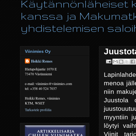
Käytännönläheiset ki
kanssa ja Makumatka
yhdistelemisen saloih
Juustota
Viinimies Oy
Heikki Remes
Hietapohjantie 1070 E
Lapinlahde
73470 Västinniemi
menoa jäll
e-mail: viinimies@viinimies.com
tel: +358 40 524 7037
niin makuj
Heikki Remes, viinimies
Juustola 
KTM, WSET
juustouutu
Tarkastele profiilia
myyntiin j
löytyi vai
Viinit ta