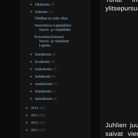
lokakuuta
(5)
►
ylitsepursu
elokuuta
(3)
▼
Tillilihaa en enää vihaa
Juustotaivas Lapinlahden
Juusto- ja viinijuhlilla
Keisarinna kruunasi
Juusto- ja viinijuhlat
Lapinla...
heinäkuuta
(8)
►
kesäkuuta
(5)
►
toukokuuta
(2)
►
huhtikuuta
(8)
►
maaliskuuta
(7)
►
helmikuuta
(1)
►
tammikuuta
(4)
►
2014
(65)
►
2013
(56)
►
2012
(65)
►
Juhlien ju
2011
(47)
►
saivat vie