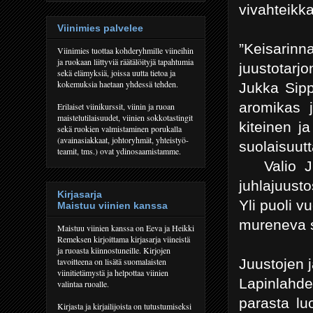
vivahteikka
Viinimies palvelee
”Keisarinn
Viinimies tuottaa kohderyhmille viineihin
ja ruokaan liittyviä räätälöityjä tapahtumia
juustotarj
sekä elämyksiä, joissa uutta tietoa ja
kokemuksia haetaan yhdessä tehden.
Jukka Sipp
aromikas 
Erilaiset viinikurssit, viinin ja ruoan
maistelutilaisuudet, viinien sokkotastingit
kiteinen j
sekä ruokien valmistaminen porukalla
(avainasiakkaat, johtoryhmät, yhteistyö-
suolaisuutt
teamit, tms.) ovat ydinosaamistamme.
Valio Juh
juhlajuust
Kirjasarja
Yli puoli 
Maistuu viinien kanssa
mureneva s
Maistuu viinien kanssa on Eeva ja Heikki
Remeksen kirjoittama kirjasarja viineistä
ja ruoasta kiinnostuneille. Kirjojen
Juustojen ja
tavoitteena on lisätä suomalaisten
viinitietämystä ja helpottaa viinien
Lapinlahde
valintaa ruoalle.
parasta lu
Kirjasta ja kirjailijoista on tutustumiseksi