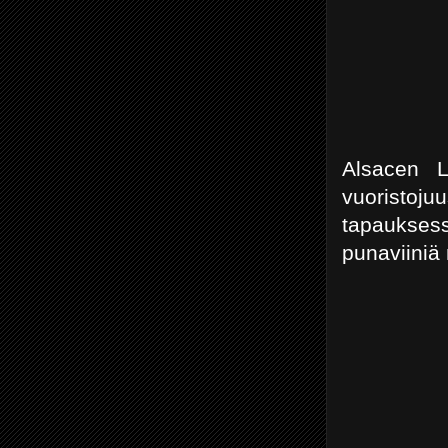
Alsacen L
vuoristo
tapaukses
punaviiniä