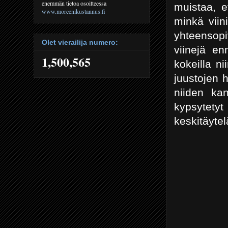
enemmän tietoa osoitteessa
muistaa, 
www.moreenikustannus.fi
minkä viin
yhteensopi
Olet vierailija numero:
viinejä en
1,500,565
kokeilla ni
juustojen 
niiden kan
kypsytet
keskitäytelä