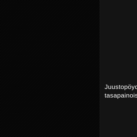
Juustopöy
tasapainoi