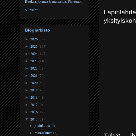
Ruokaa, juomaa ja matkailua: Flavorado
Viinilehti
Lapinlahde
yksityiskoh
Blogiarkisto
2026
(73)
►
2025
(143)
►
2024
(197)
►
2023
(110)
►
2022
(52)
►
2021
(70)
►
2020
(83)
►
2019
(48)
►
2018
(41)
►
2017
(9)
►
2016
(17)
►
2015
(51)
▼
joulukuuta
(5)
►
marraskuuta
(3)
►
Tuhat ih