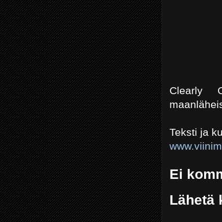
Clearly 
maanlähei
Teksti ja 
www.viini
Ei komm
Lähetä 