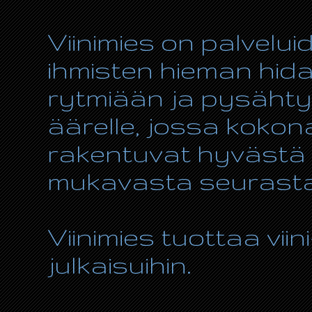
Viinimies on palvelui
ihmisten hieman hida
rytmiään ja pysähty
äärelle, jossa kokon
rakentuvat hyvästä r
mukavasta seurasta
Viinimies tuottaa viin
julkaisuihin.