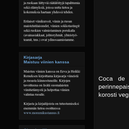
ja ruokaan liittyviä räätälöityjä tapahtumia
sekä elämyksiä, joissa uutta tietoa ja
kokemuksia haetaan yhdessä tehden.
Erilaiset viinikurssit, viinin ja ruoan
maistelutilaisuudet, viinien sokkotastingit
sekä ruokien valmistaminen porukalla
(avainasiakkaat, johtoryhmät, yhteistyö-
teamit, tms.) ovat ydinosaamistamme.
Kirjasarja
Maistuu viinien kanssa
Maistuu viinien kanssa on Eeva ja Heikki
Remeksen kirjoittama kirjasarja viineistä
Coca de T
ja ruoasta kiinnostuneille. Kirjojen
tavoitteena on lisätä suomalaisten
perinnepai
viinitietämystä ja helpottaa viinien
korosti veg
valintaa ruoalle.
Kirjasta ja kirjailijoista on tutustumiseksi
enemmän tietoa osoitteessa
www.moreenikustannus.fi