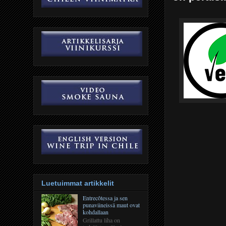
Luetuimmat artikkelit
Entrecôtessa ja sen
punaviineissä maut ovat
kohdallaan
Grillattu liha on