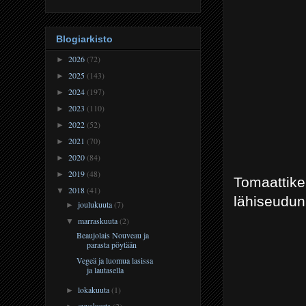
Blogiarkisto
2026
(72)
►
2025
(143)
►
2024
(197)
►
2023
(110)
►
2022
(52)
►
2021
(70)
►
2020
(84)
►
2019
(48)
►
Tomaattike
2018
(41)
▼
lähiseudun 
joulukuuta
(7)
►
marraskuuta
(2)
▼
Beaujolais Nouveau ja
parasta pöytään
Vegeä ja luomua lasissa
ja lautasella
lokakuuta
(1)
►
syyskuuta
(2)