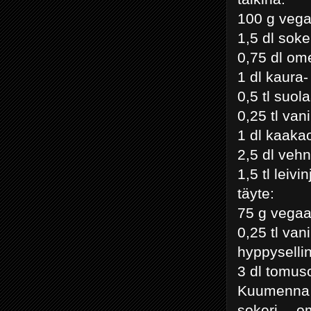
100 g vega
1,5 dl soke
0,75 dl om
1 dl kaura-
0,5 tl suol
0,25 tl van
1 dl kaaka
2,5 dl veh
1,5 tl leivi
täyte:
75 g vegaa
0,25 tl van
hyppyselli
3 dl tomus
Kuumenna u
sokeri, o