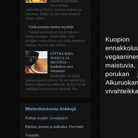
todellista grillaajan
toiveruokaa,
vaihtoehtoja löytyy moneen makuun ja
suuntaan. Maku on yksi tärkeimmistä
ruoan valinta...
Variksenmarja murtaa myyttejä
Vanhat uskomukset elävät tiukassa.
Variksenmarjaa väheksytään, sillä
Kuopion 
eiväthän variksetkaan syö niille nimettyjä
marjoja. Nyt on aika murtaa ...
ennakkoluu
CITYKUKKO,
vegaaninen
MAKUA JA
MUOTOA ─
maistuvia,
kalakukon uusi
tuleminen
porukan j
Kalakukko on täyttä
ruokaa alusta loppuun. Se on maistuva ja
Alkuruokana
kätevä välipala tai retkieväs. Se käy hyvin
vaikkapa kokonaisesta ateriasta. Ku...
vivahteikka
Mielenkiintoisia linkkejä
Parhaat reseptit: Aromipaja.fi
Ruokaa, juomaa ja matkailua: Flavorado
Viinilehti