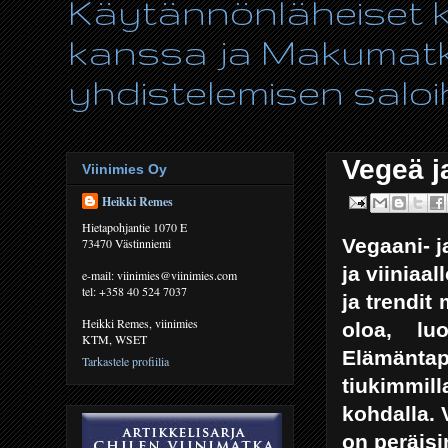
Käytännönläheiset ki
kanssa ja Makumatka
yhdistelemisen saloih
Vegeä j
Viinimies Oy
Heikki Remes
Hietapohjantie 1070 E
Vegaani- 
73470 Västinniemi
ja viiniaa
e-mail: viinimies@viinimies.com
tel: +358 40 524 7037
ja trendit
Heikki Remes, viinimies
oloa, lu
KTM, WSET
Elämänta
Tarkastele profiilia
tiukimmill
kohdalla. 
on peräisi