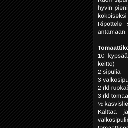
hyvin pieni
kokoiseksi
Ripottele 
antamaan. 
Tomaattike
10 kypsää
keitto)
2 sipulia
3 valkosipu
2 rkl ruoka
3 rkl tomaa
½ kasvisli
Kalttaa j
valkosipuli
tomaatti