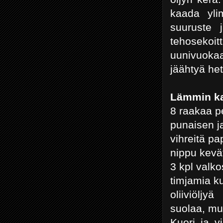
kaada yli
suuruste j
tehosekoi
uunivuokaa
jäähtyä het
Lämmin ka
8 raakaa p
punaisen 
vihreitä pa
nippu k
3 kpl val
timjamia
oliiviöljyä
suolaa
Kuori ja v