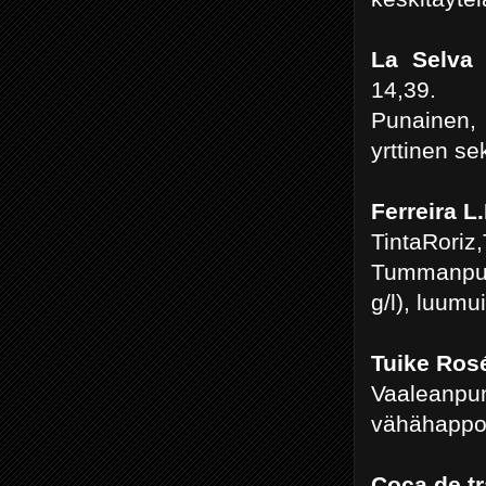
La Selva 
14,39.
Punainen, 
yrttinen s
Ferreira L.
TintaRoriz
Tummanpun
g/l), luumu
Tuike Ros
Vaaleanp
vähähappoi
Coca de t