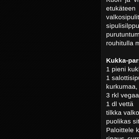
etukäteen r
valkosipu
sipulisilpp
purutuntu
rouhitulla 
Kukka-pars
1 pieni kuk
1 salottisip
kurkumaa, 
3 rkl vegaa
1 dl vettä
tilkka valko
puolikas si
Paloittele k
ripaus curr