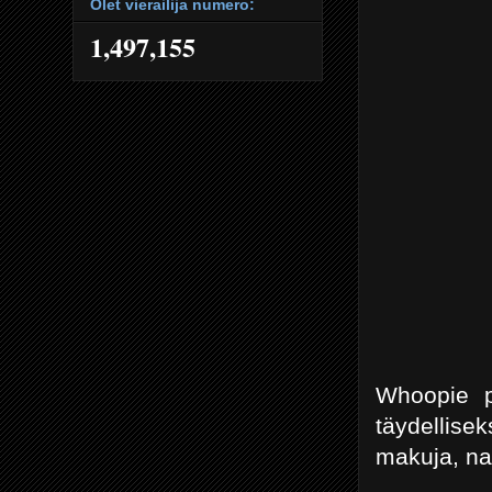
Olet vierailija numero:
1,497,155
Whoopie pi
täydellise
makuja, nau