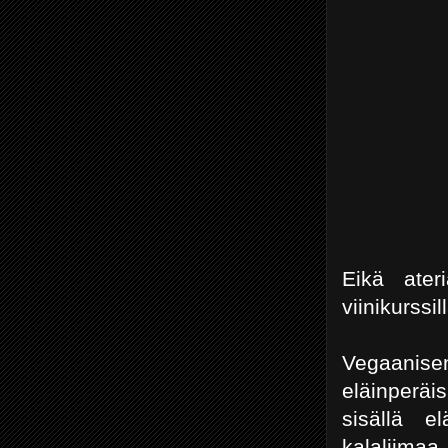
Eikä ater
viinikurssil
Vegaanis
eläinperäi
sisällä el
kalaliimaa