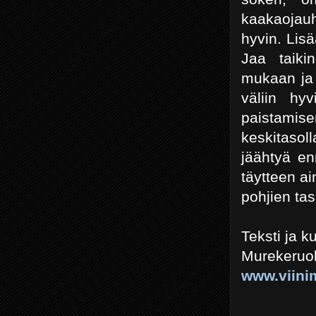
kaakaojauh
hyvin. Lis
Jaa taikin
mukaan ja 
väliin hyv
paistamis
keskitasol
jäähtyä en
täytteen a
pohjien tas
Teksti ja 
Murekeruo
www.viini