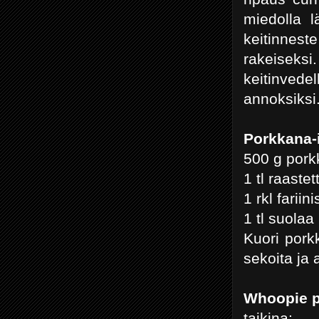
miedolla l
keitinnest
rakeiseksi
keitinved
annoksiksi
Porkkana-
500 g pork
1 tl raastet
1 rkl fariin
1 tl suolaa
Kuori pork
sekoita ja
Whoopie p
taikina: