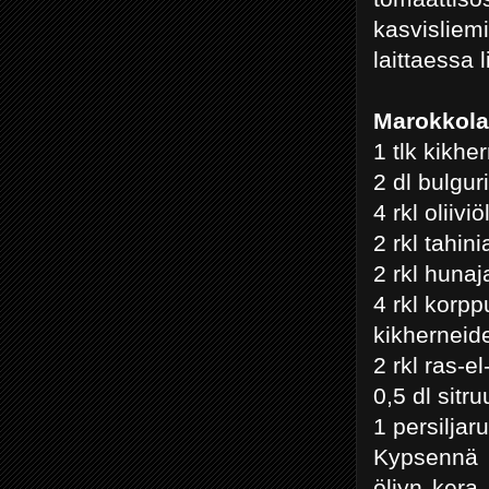
kasvisliem
laittaessa 
Marokkola
1 tlk kikhe
2 dl bulgu
4 rkl oliiviö
2 rkl tahini
2 rkl hunaj
4 rkl korpp
kikherneide
2 rkl ras-e
0,5 dl sit
1 persiljar
Kypsennä b
öljyn kera