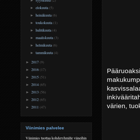
►
elokuuta
(5)
►
heinäkuuta
(6)
►
toukokuuta
(1)
►
huhtikuuta
(4)
►
maaliskuuta
(3)
►
helmikuuta
(6)
►
tammikuuta
(4)
►
2017
(9)
►
2016
(17)
Pääruoak
►
2015
(51)
►
makukump
2014
(65)
►
kasvissa
2013
(56)
►
inkiväärita
2012
(65)
►
värien, tu
2011
(47)
►
Viinimies palvelee
Viinimies tuottaa kohderyhmille viineihin