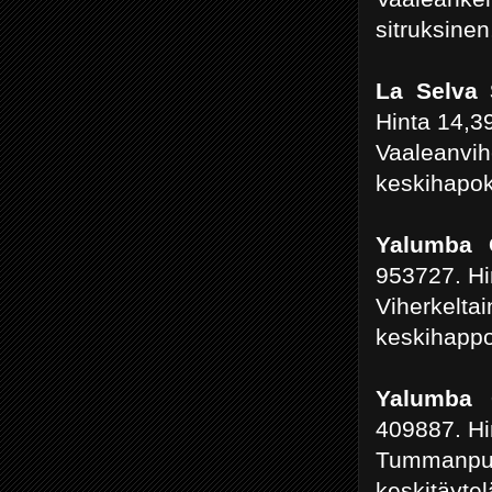
sitruksinen
La Selva 
Hinta 14,3
Vaaleanvi
keskihapoka
Yalumba O
953727. Hi
Viherkel
keskihappo
Yalumba 
409887. Hi
Tummanp
keskitäytel