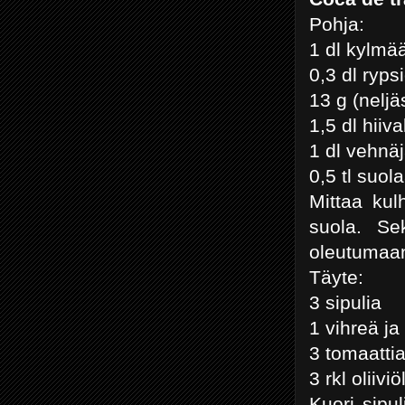
Pohja:
1 dl kylmää
0,3 dl rypsi
13 g (neljä
1,5 dl hiiv
1 dl vehnä
0,5 tl suol
Mittaa kul
suola. Sek
oleutumaan 
Täyte:
3 sipulia
1 vihreä ja
3 tomaatti
3 rkl oliivi
Kuori sipu