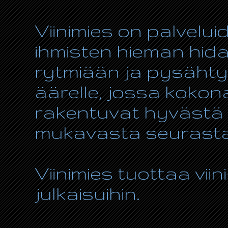
Viinimies on palvelui
ihmisten hieman hida
rytmiään ja pysähty
äärelle, jossa kokon
rakentuvat hyvästä r
mukavasta seurasta
Viinimies tuottaa viin
julkaisuihin.