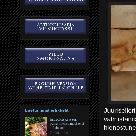
Juuriseller
Luetuimmat artikkelit
valmistami
Entrecôtessa ja sen
punaviineissä maut ovat
hienostune
kohdallaan
Grillattu liha on