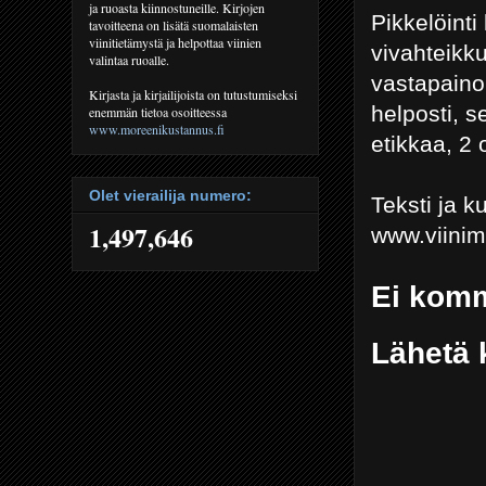
ja ruoasta kiinnostuneille. Kirjojen
Pikkelöint
tavoitteena on lisätä suomalaisten
viinitietämystä ja helpottaa viinien
vivahteikk
valintaa ruoalle.
vastapaino
Kirjasta ja kirjailijoista on tutustumiseksi
helposti, s
enemmän tietoa osoitteessa
www.moreenikustannus.fi
etikkaa, 2 
Olet vierailija numero:
Teksti ja 
1,497,646
www.viini
Ei komm
Lähetä 