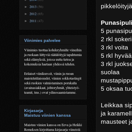
pikkelöityj
2013
(56)
►
2012
(65)
►
2011
(47)
►
Punasipuli
5 punasipu
2 rkl soker
Viinimies palvelee
3 rkl voita
Viinimies tuottaa kohderyhmille viineihin
5 rkl hyvää
ja ruokaan liittyviä räätälöityjä tapahtumia
sekä elämyksiä, joissa uutta tietoa ja
3 rkl juok
kokemuksia haetaan yhdessä tehden.
suolaa
Erilaiset viinikurssit, viinin ja ruoan
maistelutilaisuudet, viinien sokkotastingit
mustapippu
sekä ruokien valmistaminen porukalla
5 oksaa tu
(avainasiakkaat, johtoryhmät, yhteistyö-
teamit, tms.) ovat ydinosaamistamme.
Leikkaa sip
Kirjasarja
ja karamell
Maistuu viinien kanssa
mausteet j
Maistuu viinien kanssa on Eeva ja Heikki
Remeksen kirjoittama kirjasarja viineistä