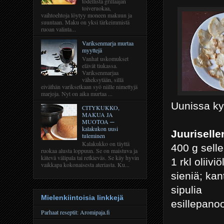
todellista grillaajan
toiveruokaa,
vaihtoehtoja löytyy moneen makuun ja
suuntaan. Maku on yksi tärkeimmistä
ruoan valinta...
Variksenmarja murtaa
myyttejä
Vanhat uskomukset
elävät tiukassa.
Variksenmarjaa
väheksytään, sillä
eiväthän variksetkaan syö niille nimettyjä
marjoja. Nyt on aika murtaa ...
Uunissa kyp
CITYKUKKO,
MAKUA JA
MUOTOA ─
kalakukon uusi
Juuriseller
tuleminen
Kalakukko on täyttä
400 g selle
ruokaa alusta loppuun. Se on maistuva ja
kätevä välipala tai retkieväs. Se käy hyvin
1 rkl oliiviö
vaikkapa kokonaisesta ateriasta. Ku...
sieniä; kan
sipulia
Mielenkiintoisia linkkejä
esillepanoo
Parhaat reseptit: Aromipaja.fi