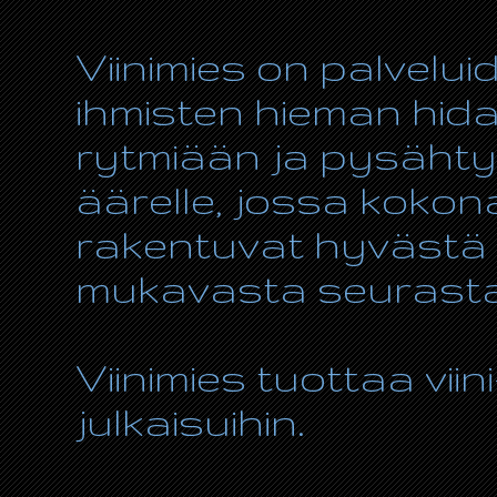
Viinimies on palvelui
ihmisten hieman hida
rytmiään ja pysähty
äärelle, jossa kokon
rakentuvat hyvästä r
mukavasta seurasta
Viinimies tuottaa viin
julkaisuihin.