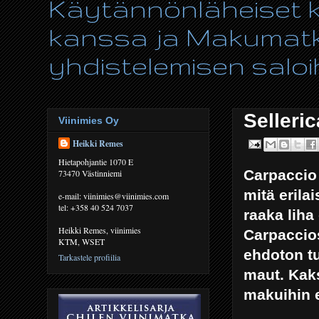
Käytännönläheiset ki
kanssa ja Makumatka
yhdistelemisen saloih
Selleri
Viinimies Oy
Heikki Remes
Hietapohjantie 1070 E
Carpaccio 
73470 Västinniemi
mitä erila
e-mail: viinimies@viinimies.com
tel: +358 40 524 7037
raaka liha
Heikki Remes, viinimies
Carpaccios
KTM, WSET
ehdoton tu
Tarkastele profiilia
maut. Kaks
makuihin e