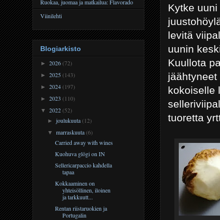
Ruokaa, juomaa ja matkailua: Flavorado
Kytke uuni 
Viinilehti
juustohöylä
levitä viip
uunin kesk
Blogiarkisto
Kuullota pan
2026
(72)
►
jäähtyneet 
2025
(143)
►
2024
(197)
►
kokoiselle 
2023
(110)
►
selleriviipa
2022
(52)
▼
tuoretta yr
joulukuuta
(12)
►
marraskuuta
(6)
▼
Carried away with wines
Kuohuva glögi on IN
Sellericarpaccio kahdella
tapaa
Kokkaaminen on
yhteisöllinen, iloinen
ja tarkkuutt...
Rentan riistaruokien ja
Portugalin