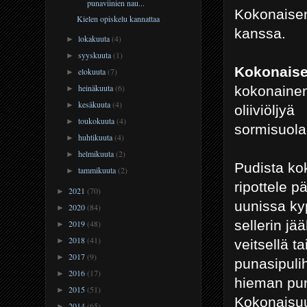
punaviinien nau...
Kokonaisena
Kielen opiskelu kannattaa
kanssa.
lokakuuta
(4)
►
syyskuuta
(1)
►
Kokonaisen
elokuuta
(7)
►
heinäkuuta
(6)
kokonainen 
►
kesäkuuta
(4)
►
oliiviöljyä
toukokuuta
(4)
►
sormisuol
huhtikuuta
(4)
►
helmikuuta
(2)
►
Pudista kok
tammikuuta
(2)
►
ripottele 
2021
(70)
►
uunissa kyp
2020
(84)
►
sellerin jää
2019
(48)
►
2018
(41)
►
veitsellä t
2017
(9)
►
punasipulih
2016
(17)
►
hieman puna
2015
(51)
►
Kokonaisuud
2014
(65)
►