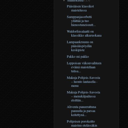
▼
Pääsiäisen klassikot
maistelussa
Samppanjasorbetti
yllättää ja tuo
hienostuneisuutt...
Waldorfinsalaatti on
klassikko alkuruokana
Lampaankruunu on
pääsiäispöydän
keskipiste
Pakko mi pakko
Leppoisan viikonvaihteen
eväinä maistellaan
tulisa...
Makuja Pohjois-Savosta
– luonto lautasella -
menu
Makuja Pohjois-Savosta
– menukilpailussa
etsittiin...
Ahventa paneerattuna
pannulla ja parsaa
keitettynä...
Pohjoisen porokeitto
maistuu etelässäkin