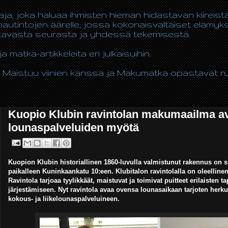
taja, joka haluaa ihmisten hieman hidastavan kiireis
autintojen äärelle, jossa kokonaisvaltaiset elämy
ukavasta seurasta ja yhdessä tekemisestä.
ja matka-artikkeleita eri julkaisuihin.
 Maistuu viinien kanssa ja Makumatka opastavat ruo
Kuopio Klubin ravintolan makumaailma av
lounaspalveluiden myötä
Kuopion Klubin historiallinen 1860-luvulla valmistunut rakennus on s
paikalleen Kuninkaankatu 10:een. Klubitalon ravintolalla on oleelline
Ravintola tarjoaa tyylikkäät, maistuvat ja toimivat puitteet erilaisten 
järjestämiseen. Nyt ravintola avaa ovensa lounasaikaan tarjoten herku
kokous- ja liikelounaspalveluineen.