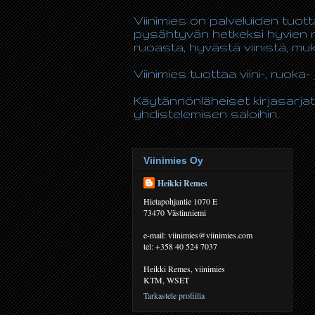
Viinimies on palveluiden tuot
pysähtyvän hetkeksi hyvien n
ruoasta, hyvästä viinistä, m
Viinimies tuottaa viini-, ruoka- 
Käytännönläheiset kirjasarjat
yhdistelemisen saloihin.
Viinimies Oy
Heikki Remes
Hietapohjantie 1070 E
73470 Västinniemi
e-mail: viinimies@viinimies.com
tel: +358 40 524 7037
Heikki Remes, viinimies
KTM, WSET
Tarkastele profiilia