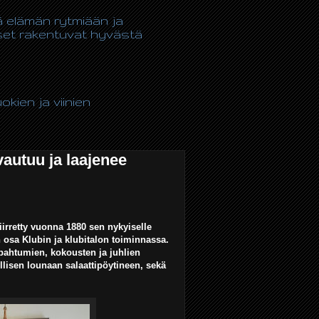
tä elämän rytmiään ja
kset rakentuvat hyvästä
kien ja viinien
autuu ja laajenee
iirretty vuonna 1880 sen nykyiselle
n osa Klubin ja klubitalon toiminnassa.
tapahtumien, kokousten ja juhlien
llisen lounaan salaattipöytineen, sekä