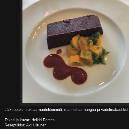
Jälkiruoaksi suklaa-manteliterriiniä, marinoitua mangoa ja vadelmakastiket
Teksti ja kuvat: Heikki Remes
Reseptiikka: Aki Hiltunen