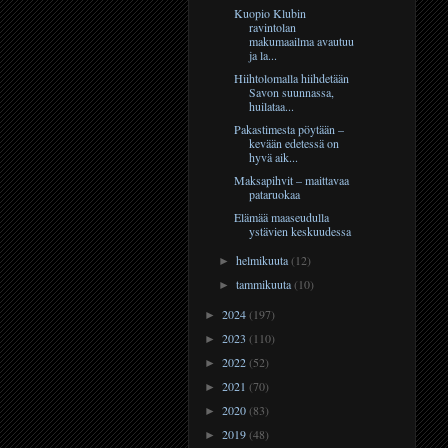
Kuopio Klubin
ravintolan
makumaailma avautuu
ja la...
Hiihtolomalla hiihdetään
Savon suunnassa,
huilataa...
Pakastimesta pöytään –
kevään edetessä on
hyvä aik...
Maksapihvit – maittavaa
pataruokaa
Elämää maaseudulla
ystävien keskuudessa
helmikuuta
(12)
►
tammikuuta
(10)
►
2024
(197)
►
2023
(110)
►
2022
(52)
►
2021
(70)
►
2020
(83)
►
2019
(48)
►