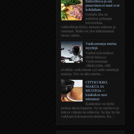
Entrecôtessa ja sen
punaviineissä maut ovat
kohdallaan
Grillattu liha on
todellista grillaajan
toiveruokaa,
vaihtoehtoja löytyy moneen makuun ja
suuntaan. Maku on yksi tärkeimmistä
ruoan valinta...
Variksenmarja murtaa
myyttejä
Vanhat uskomukset
elävät tiukassa.
Variksenmarjaa
väheksytään, sillä
eiväthän variksetkaan syö niille nimettyjä
marjoja. Nyt on aika murtaa ...
CITYKUKKO,
MAKUA JA
MUOTOA ─
kalakukon uusi
tuleminen
Kalakukko on täyttä
ruokaa alusta loppuun. Se on maistuva ja
kätevä välipala tai retkieväs. Se käy hyvin
vaikkapa kokonaisesta ateriasta. Ku...