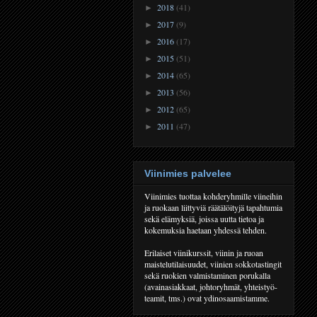
2018
(41)
►
2017
(9)
►
2016
(17)
►
2015
(51)
►
2014
(65)
►
2013
(56)
►
2012
(65)
►
2011
(47)
►
Viinimies palvelee
Viinimies tuottaa kohderyhmille viineihin
ja ruokaan liittyviä räätälöityjä tapahtumia
sekä elämyksiä, joissa uutta tietoa ja
kokemuksia haetaan yhdessä tehden.
Erilaiset viinikurssit, viinin ja ruoan
maistelutilaisuudet, viinien sokkotastingit
sekä ruokien valmistaminen porukalla
(avainasiakkaat, johtoryhmät, yhteistyö-
teamit, tms.) ovat ydinosaamistamme.