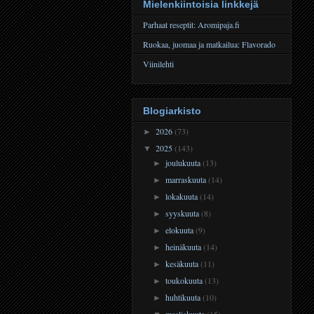
Mielenkiintoisia linkkejä
Parhaat reseptit: Aromipaja.fi
Ruokaa, juomaa ja matkailua: Flavorado
Viinilehti
Blogiarkisto
2026
(73)
►
2025
(143)
▼
joulukuuta
(13)
►
marraskuuta
(14)
►
lokakuuta
(14)
►
syyskuuta
(8)
►
elokuuta
(9)
►
heinäkuuta
(14)
►
kesäkuuta
(11)
►
toukokuuta
(13)
►
huhtikuuta
(10)
►
maaliskuuta
(15)