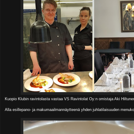
Kuopio Klubin ravintolasta vastaa VS Ravintolat Oy:n omistaja Aki Hiltune
Alla esillepano- ja makumaailmannäytteenä yhden juhlatilaisuuden menuk