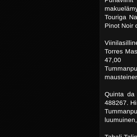
makuelämy
Touriga Na
Pinot Noir
Viinilasilli
Torres Mas
47,00
Tummanpuna
mausteine
Quinta da 
488267. Hi
Tummanpu
luumuinen,
Tabali Tali