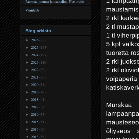
1 lampaanp
Ruokaa, juomaa ja matkailua: Flavorado
maustamis
Viinilehti
2 rkl karke
2 tl musta
Blogiarkisto
1 tl viherp
2026
(72)
►
5 kpl valko
2025
(143)
►
tuoretta ro
2024
(197)
►
2 rkl juok
2023
(110)
►
2 rkl oliiviö
2022
(52)
►
2021
(70)
voipaperia 
►
2020
(84)
►
katiskaver
2019
(48)
►
2018
(41)
►
Murskaa 
2017
(9)
►
lampaanpa
2016
(17)
►
mausteseost
2015
(51)
►
2014
(65)
öljyseos 
►
2013
(56)
▼