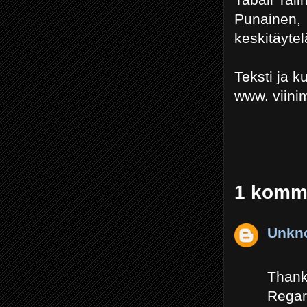
Punainen
keskitäyte
Teksti ja 
www. viini
1 komme
Unkn
Than
Rega