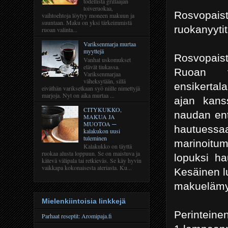
todellista grillaajan
toiveruokaa,
Rosvopaist
vaihtoehtoja löytyy moneen makuun ja
suuntaan. Maku on yksi tärkeimmistä
ruokanyyti
ruoan valinta...
Variksenmarja murtaa
myyttejä
Rosvopaist
Vanhat uskomukset
elävät tiukassa.
Ruoan v
Variksenmarjaa
väheksytään, sillä
ensikertala
eiväthän variksetkaan syö niille nimettyjä
marjoja. Nyt on aika murtaa ...
ajan kanss
CITYKUKKO,
naudan ent
MAKUA JA
MUOTOA ─
hautuess
kalakukon uusi
tuleminen
marinoitum
Kalakukko on täyttä
ruokaa alusta loppuun. Se on maistuva ja
lopuksi h
kätevä välipala tai retkieväs. Se käy hyvin
vaikkapa kokonaisesta ateriasta. Ku...
Kesäinen l
makuelämy
Mielenkiintoisia linkkejä
Perinteinen
Parhaat reseptit: Aromipaja.fi