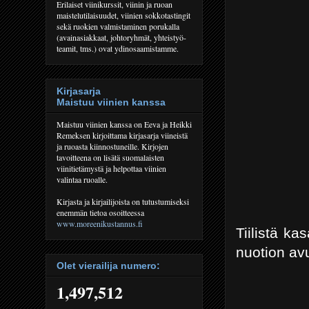
Erilaiset viinikurssit, viinin ja ruoan
maistelutilaisuudet, viinien sokkotastingit
sekä ruokien valmistaminen porukalla
(avainasiakkaat, johtoryhmät, yhteistyö-
teamit, tms.) ovat ydinosaamistamme.
Kirjasarja
Maistuu viinien kanssa
Maistuu viinien kanssa on Eeva ja Heikki
Remeksen kirjoittama kirjasarja viineistä
ja ruoasta kiinnostuneille. Kirjojen
tavoitteena on lisätä suomalaisten
viinitietämystä ja helpottaa viinien
valintaa ruoalle.
Kirjasta ja kirjailijoista on tutustumiseksi
enemmän tietoa osoitteessa
www.moreenikustannus.fi
Tiilistä k
nuotion avu
Olet vierailija numero:
1,497,512