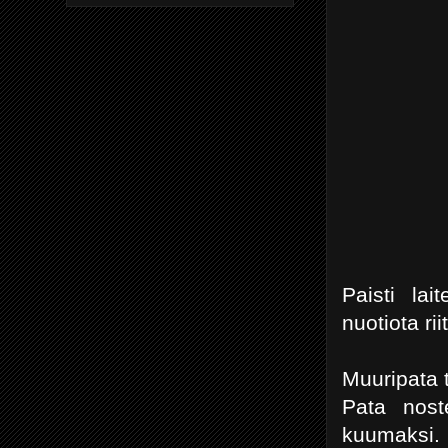
Paisti lai
nuotiota r
Muuripata 
Pata noste
kuumaksi.