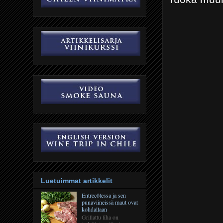
Luetuimmat artikkelit
Entrecôtessa ja sen
punaviineissä maut ovat
kohdallaan
Grillattu liha on