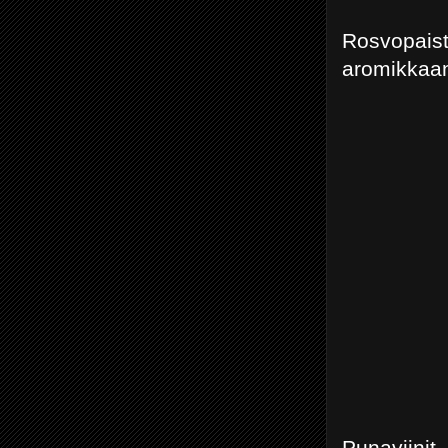
Rosvopaist
aromikkaan
Punaviinit