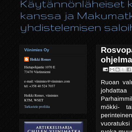
Käytännönläheiset ki
kanssa ja Makumatka
yhdistelemisen saloih
Rosvopa
Viinimies Oy
ohjelm
Heikki Remes
Hietapohjantie 1070 E
73470 Västinniemi
Ruoan val
e-mail: viinimies@viinimies.com
tel: +358 40 524 7037
johdatta
Heikki Remes, viinimies
Parhaimmil
KTM, WSET
mökki- ta
Tarkastele profiilia
perinteine
vuoratuksi
ruoka muu