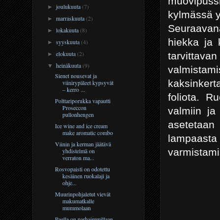
muovipussi
joulukuuta
(7)
►
kylmässä y
marraskuuta
(2)
►
Seuraavana
lokakuuta
(8)
►
hiekka ja 
syyskuuta
(4)
►
elokuuta
(2)
tarvitta
►
heinäkuuta
(9)
▼
valmistami
Sienet nousevat ja
kaksinkert
viinirypäleet kypsyvät
– kerro ...
foliota. R
Polttariporukka vapautti
Proseccon
valmiin ja
pullonhengen
asetetaan h
Ice wine and ice cream
make aromatic combo
lampaast
Viinin ja kerman jäätävä
varmistami
yhdistelmä on
verraton ma...
Rosvopaisti on odotettu
kesäinen ruokalaji ja
ohje...
Muurinpohjaletut vievät
makumatkalle
mummolaan
Paella on parhaimmillaan