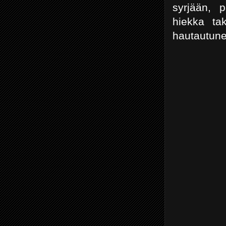
syrjään, p
hiekka ta
hautautune