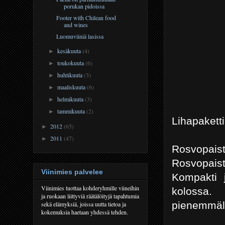
porukan pidoissa
Footer with Chilean food
and wines
Luomuviiniä lasissa
kesäkuuta
(4)
►
toukokuuta
(6)
►
huhtikuuta
(3)
►
maaliskuuta
(6)
►
helmikuuta
(3)
►
tammikuuta
(2)
►
Lihapaketti
2012
(65)
►
2011
(47)
►
Rosvopaist
Rosvopaist
Viinimies palvelee
Kompakti j
Viinimies tuottaa kohderyhmille viineihin
kolossa.
ja ruokaan liittyviä räätälöityjä tapahtumia
pienemmälle
sekä elämyksiä, joissa uutta tietoa ja
kokemuksia haetaan yhdessä tehden.