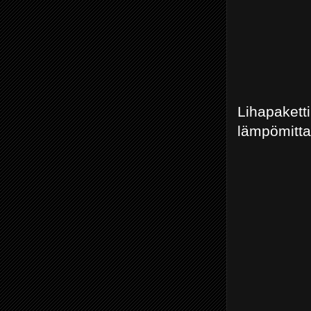
Lihapake
lämpömittar