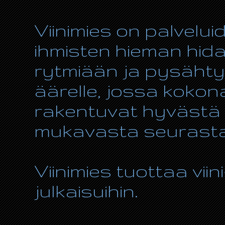
Viinimies on palvelui
ihmisten hieman hida
rytmiään ja pysähty
äärelle, jossa kokon
rakentuvat hyvästä r
mukavasta seurasta
Viinimies tuottaa viin
julkaisuihin.