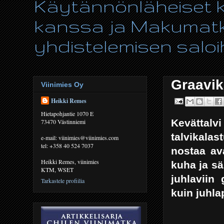
Käytännönläheiset ki
kanssa ja Makumatka
yhdistelemisen saloih
Graavik
Viinimies Oy
Heikki Remes
Hietapohjantie 1070 E
Kevättal
73470 Västinniemi
talvikalas
e-mail: viinimies@viinimies.com
tel: +358 40 524 7037
nostaa av
Heikki Remes, viinimies
kuha ja sä
KTM, WSET
juhlaviin
Tarkastele profiilia
kuin juhl