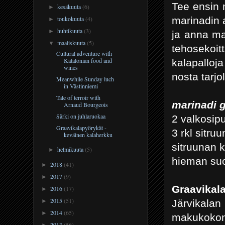
Tee ensin 
kesäkuuta
(6)
►
marinadin 
toukokuuta
(4)
►
huhtikuuta
(3)
►
ja anna mar
maaliskuuta
(5)
▼
tehosekoi
Cultural adventure with
Katalonian food and
kalapalloj
wines
nosta tarjo
Meanwhile Sunday luch
in Västinniemi
Tale of terroir with
marinadi 
Arnaud Bourgeois
Särki on juhlaruokaa
2 valkosipu
Graavikalapyörykät -
3 rkl sitru
keväinen kalaherkku
sitruunan 
helmikuuta
(5)
►
hieman suo
2018
(41)
►
2017
(9)
►
Graavikala
2016
(17)
►
2015
(51)
Järvikala
►
2014
(65)
►
makukokon
2013
(56)
►