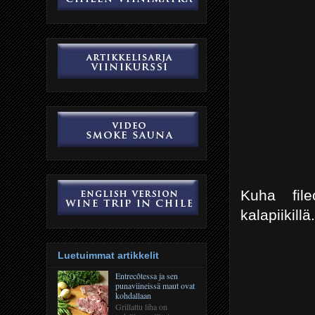
Kuha fileo
kalapiikillä.
Luetuimmat artikkelit
Entrecôtessa ja sen
punaviineissä maut ovat
kohdallaan
Grillattu liha on