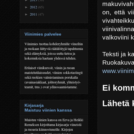
makuvivahte
2012
(65)
►
on, että v
2011
(47)
►
vivahteik
viinivalin
Viinimies palvelee
valkoviini 
Viinimies tuottaa kohderyhmille viineihin
ja ruokaan liittyviä räätälöityjä tapahtumia
Teksti ja 
sekä elämyksiä, joissa uutta tietoa ja
kokemuksia haetaan yhdessä tehden.
Ruokakuva
Erilaiset viinikurssit, viinin ja ruoan
www.viini
maistelutilaisuudet, viinien sokkotastingit
sekä ruokien valmistaminen porukalla
(avainasiakkaat, johtoryhmät, yhteistyö-
Ei komm
teamit, tms.) ovat ydinosaamistamme.
Lähetä 
Kirjasarja
Maistuu viinien kanssa
Maistuu viinien kanssa on Eeva ja Heikki
Remeksen kirjoittama kirjasarja viineistä
ja ruoasta kiinnostuneille. Kirjojen
tavoitteena on lisätä suomalaisten