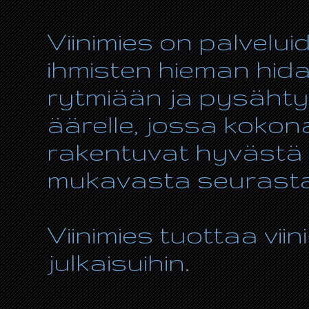
Viinimies on palvelui
ihmisten hieman hida
rytmiään ja pysähty
äärelle, jossa kokon
rakentuvat hyvästä r
mukavasta seurasta
Viinimies tuottaa viin
julkaisuihin.