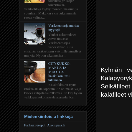
todellista grillaajan
toiveruokaa,
vaihtoehtoja löytyy moneen makuun ja
suuntaan. Maku on yksi tärkeimmistä
ruoan valinta...
Variksenmarja murtaa
myyttejä
Vanhat uskomukset
elävät tiukassa.
Variksenmarjaa
väheksytään, sillä
eiväthän variksetkaan syö niille nimettyjä
marjoja. Nyt on aika murtaa ...
CITYKUKKO,
MAKUA JA
Kylmän ve
MUOTOA ─
kalakukon uusi
Kalapyöry
tuleminen
Kalakukko on täyttä
Selkäfileet
ruokaa alusta loppuun. Se on maistuva ja
kätevä välipala tai retkieväs. Se käy hyvin
kalafileet v
vaikkapa kokonaisesta ateriasta. Ku...
Mielenkiintoisia linkkejä
Parhaat reseptit: Aromipaja.fi