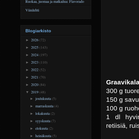
Ruokaa, juomaa ja matkailua: Flavorado
Viinilehti
Blogiarkisto
2026
(72)
►
2025
(143)
►
2024
(197)
►
2023
(110)
►
2022
(52)
►
2021
(70)
►
Graavikala
2020
(84)
►
300 g tuore
2019
(48)
▼
150 g savuk
joulukuuta
(5)
►
marraskuuta
(4)
►
100 g ruoh
lokakuuta
(2)
►
1 dl hyvin
syyskuuta
(7)
►
retiisiä, ru
elokuuta
(2)
►
heinäkuuta
(5)
►