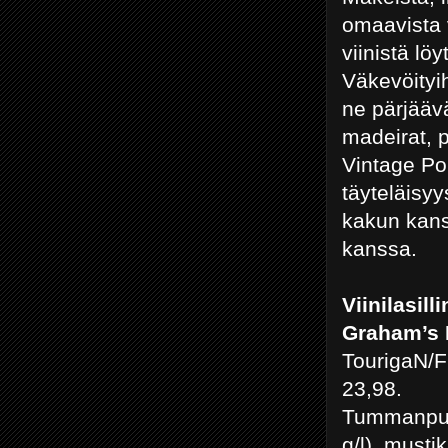
omaavista v
viinistä l
Väkevöityih
ne pärjääv
madeirat, p
Vintage Po
täyteläisyy
kakun kans
kanssa.
Viinilasill
Graham’s L
TourigaN/F
23,98.
Tummanpun
g/l), musti