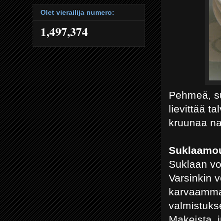
Olet vierailija numero:
1,497,374
Pehmeä, s
lievittää t
kruunaa na
Suklaamou
Suklaan vo
Varsinkin 
karvaammal
valmistukse
Makeista, 