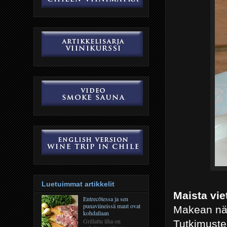
Luetuimmat artikkelit
Maista vie
Entrecôtessa ja sen
punaviineissä maut ovat
Makean nälk
kohdallaan
Grillattu liha on
Tutkimusten