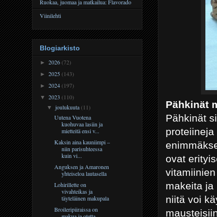
Ruokaa, juomaa ja matkailua: Flavorado
Viinilehti
Blogiarkisto
2026
(72)
►
2025
(143)
►
2024
(197)
►
2023
(110)
▼
Pähkinät m
joulukuuta
(11)
▼
Pähkinät si
Uutena Vuotena
kuohuvaa lasiin ja
proteiineja
mietteitä ensi v...
Kaksin aina kauniimpi –
enimmäksee
niin parisuhteessa
kuin vi...
ovat erityi
Anguksen ja Amaronen
vitamiinien
yhteiseloa lautasella
makeita ja 
Lohirillette on
vivahteikas ja
niitä voi k
täyteläinen makupala
Broileripiiraissa on
mausteisiin
makua ja otetta