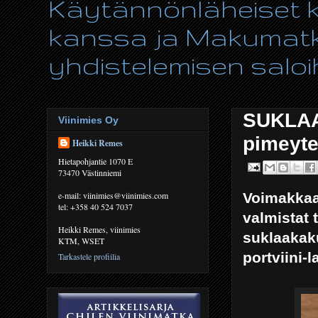
Käytännönläheiset ki
kanssa ja Makumatka
yhdistelemisen saloih
SUKLAA
Viinimies Oy
pimeyte
Heikki Remes
Hietapohjantie 1070 E
73470 Västinniemi
Voimakkaa
e-mail: viinimies@viinimies.com
tel: +358 40 524 7037
valmistat 
Heikki Remes, viinimies
suklaakaku
KTM, WSET
portviini-l
Tarkastele profiilia