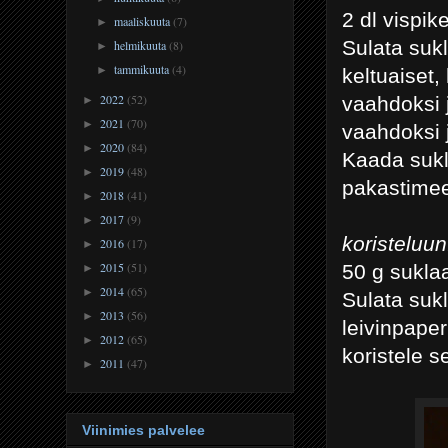
2 dl vispi
maaliskuuta
(7)
►
Sulata sukl
helmikuuta
(8)
►
tammikuuta
(4)
►
keltuaiset,
2022
(52)
vaahdoksi 
►
2021
(70)
►
vaahdoksi 
2020
(84)
►
Kaada sukla
2019
(48)
►
pakastimee
2018
(41)
►
2017
(9)
►
koristeluun
2016
(17)
►
2015
(51)
50 g sukla
►
2014
(65)
►
Sulata suk
2013
(56)
►
leivinpape
2012
(65)
►
koristele s
2011
(47)
►
Viinimies palvelee