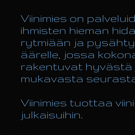
Viinimies on palvelui
ihmisten hieman hida
rytmiään ja pysähty
äärelle, jossa kokon
rakentuvat hyvästä r
mukavasta seurasta
Viinimies tuottaa viin
julkaisuihin.