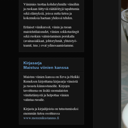
Viinimies tuottaa kohderyhmille viineihin
ja ruokaan liittyviä räätälöityjä tapahtumia
sekä elämyksiä, joissa uutta tietoa ja
kokemuksia haetaan yhdessä tehden.
Erilaiset viinikurssit, viinin ja ruoan
maistelutilaisuudet, viinien sokkotastingit
sekä ruokien valmistaminen porukalla
(avainasiakkaat, johtoryhmät, yhteistyö-
teamit, tms.) ovat ydinosaamistamme.
Kirjasarja
Maistuu viinien kanssa
Maistuu viinien kanssa on Eeva ja Heikki
Remeksen kirjoittama kirjasarja viineistä
ja ruoasta kiinnostuneille. Kirjojen
tavoitteena on lisätä suomalaisten
viinitietämystä ja helpottaa viinien
valintaa ruoalle.
Kirjasta ja kirjailijoista on tutustumiseksi
enemmän tietoa osoitteessa
www.moreenikustannus.fi