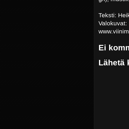
Teksti: He
Valokuvat
www.viini
Ei komm
Lähetä 