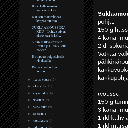
Bruschetta maustuu
makusi mukaan
Suklaamo
Kalkkunasaltimbocca
pohja:
hyppää suuhun
SUKLAAMOUSSEKA
150 g hass
KKU – Lohtua talven
pimeyteen ja kyl...
4 kananmu
Viini- ja ruokamiettein
2 dl sokeri
Joulua ja Uutta Vuotta
kohden
Vatkaa val
Hirvipataa belgialaisella
vivahteella
pähkinärou
Poroa vuoden lopun
kakkuvuoka
juhliin
kakkupohja 
marraskuuta
(15)
►
lokakuuta
(15)
►
mousse:
syyskuuta
(10)
►
elokuuta
(9)
►
150 g tum
heinäkuuta
(9)
►
3 kananm
kesäkuuta
(10)
►
1 rkl kahvi
toukokuuta
(6)
►
1 rkl marsa
huhtikuuta
(6)
►