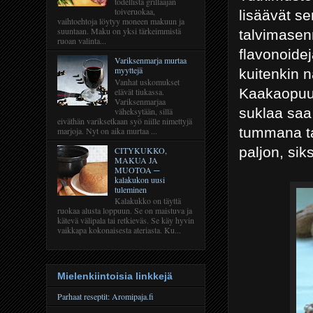
todellista grillaajan
toiveruokaa,
lisäävät s
vaihtoehtoja löytyy moneen makuun ja
suuntaan. Maku on yksi tärkeimmistä
talvimasenn
ruoan valinta...
flavonoidej
Variksenmarja murtaa
myyttejä
kuitenkin n
Vanhat uskomukset
Kaakaopuu
elävät tiukassa.
Variksenmarjaa
suklaa saa
väheksytään, sillä
eiväthän variksetkaan syö niille nimettyjä
tummana ta
marjoja. Nyt on aika murtaa ...
paljon, sik
CITYKUKKO,
MAKUA JA
MUOTOA ─
kalakukon uusi
tuleminen
Kalakukko on täyttä
ruokaa alusta loppuun. Se on maistuva ja
kätevä välipala tai retkieväs. Se käy hyvin
vaikkapa kokonaisesta ateriasta. Ku...
Mielenkiintoisia linkkejä
Parhaat reseptit: Aromipaja.fi