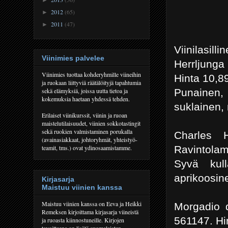
2012
(65)
►
2011
(47)
►
Viinilasilli
Viinimies palvelee
Herrljunga
Viinimies tuottaa kohderyhmille viineihin
Hinta 10,8
ja ruokaan liittyviä räätälöityjä tapahtumia
Punainen,
sekä elämyksiä, joissa uutta tietoa ja
kokemuksia haetaan yhdessä tehden.
suklainen, 
Erilaiset viinikurssit, viinin ja ruoan
maistelutilaisuudet, viinien sokkotastingit
sekä ruokien valmistaminen porukalla
Charles 
(avainasiakkaat, johtoryhmät, yhteistyö-
Ravintolam
teamit, tms.) ovat ydinosaamistamme.
Syvä kull
aprikoosin
Kirjasarja
Maistuu viinien kanssa
Maistuu viinien kanssa on Eeva ja Heikki
Morgadio d
Remeksen kirjoittama kirjasarja viineistä
561147. Hi
ja ruoasta kiinnostuneille. Kirjojen
tavoitteena on lisätä suomalaisten