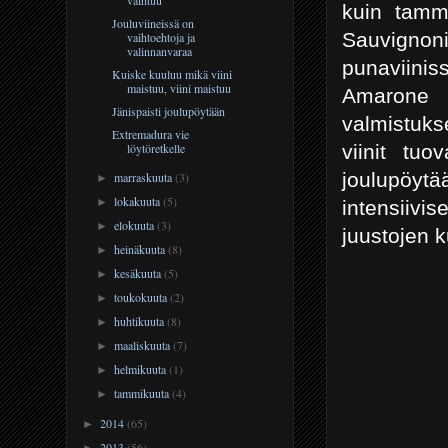
kuin tammi
Jouluviineissä on
Sauvignoni
vaihtoehtoja ja
valinnanvaraa
punaviinis
Kuiske kuuluu mikä viini
maistuu, viini maistuu
Amarone p
Jänispaisti joulupöytään
valmistuks
Extremadura vie
viinit tu
löytöretkelle
joulupöytä
marraskuuta
(3)
►
lokakuuta
(5)
►
intensiivi
elokuuta
(3)
►
juustojen 
heinäkuuta
(8)
►
kesäkuuta
(5)
►
toukokuuta
(2)
►
huhtikuuta
(8)
►
maaliskuuta
(7)
►
helmikuuta
(1)
►
tammikuuta
(4)
►
2014
(65)
►
2013
(56)
►