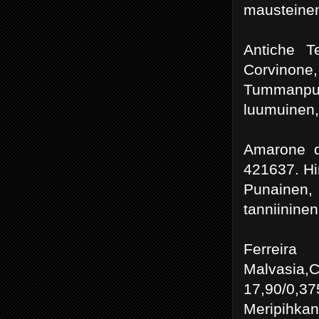
mausteinen
Antiche Te
Corvinone,
Tummanpun
luumuinen,
Amarone de
421637. Hin
Punainen
tanniinine
Ferre
Malvasia
17,90/0,37
Meripihka