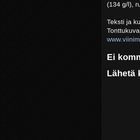
(134 g/l), r
Teksti ja 
Tonttukuv
www.viini
Ei komm
Lähetä 