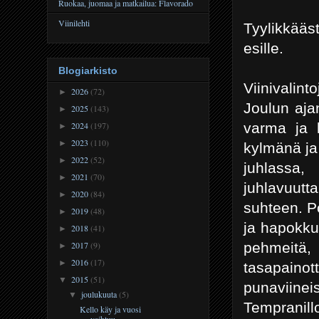
Ruokaa, juomaa ja matkailua: Flavorado
Viinilehti
Tyylikkääst
esille.
Blogiarkisto
Viinivalint
2026
(72)
►
Joulun aja
2025
(143)
►
varma ja l
2024
(197)
►
2023
(110)
►
kylmänä ja
2022
(52)
►
juhlassa,
2021
(70)
►
juhlavuutt
2020
(84)
►
suhteen. P
2019
(48)
►
ja hapokkuu
2018
(41)
►
pehmeitä
2017
(9)
►
2016
(17)
►
tasapaino
2015
(51)
▼
punaviinei
joulukuuta
(5)
▼
Tempranill
Kello käy ja vuosi
vaihtuu