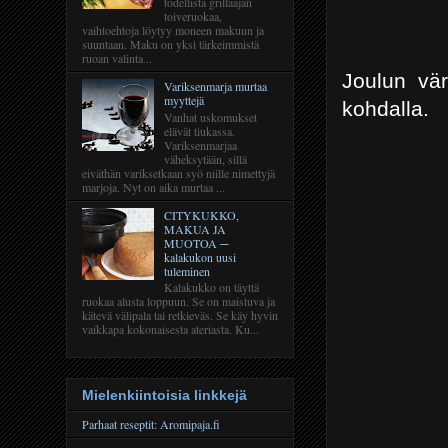
todellista grillaajan
toiveruokaa,
vaihtoehtoja löytyy moneen makuun ja
suuntaan. Maku on yksi tärkeimmistä
ruoan valinta...
Joulun vär
Variksenmarja murtaa
myyttejä
kohdalla.
Vanhat uskomukset
elävät tiukassa.
Variksenmarjaa
väheksytään, sillä
eiväthän variksetkaan syö niille nimettyjä
marjoja. Nyt on aika murtaa ...
CITYKUKKO,
MAKUA JA
MUOTOA ─
kalakukon uusi
tuleminen
Kalakukko on täyttä
ruokaa alusta loppuun. Se on maistuva ja
kätevä välipala tai retkieväs. Se käy hyvin
vaikkapa kokonaisesta ateriasta. Ku...
Mielenkiintoisia linkkejä
Parhaat reseptit: Aromipaja.fi