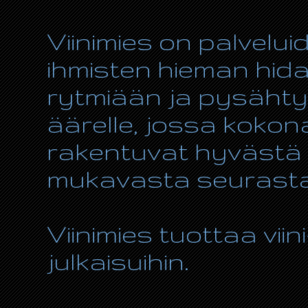
Viinimies on palvelui
ihmisten hieman hida
rytmiään ja pysähty
äärelle, jossa kokon
rakentuvat hyvästä r
mukavasta seurasta
Viinimies tuottaa viin
julkaisuihin.