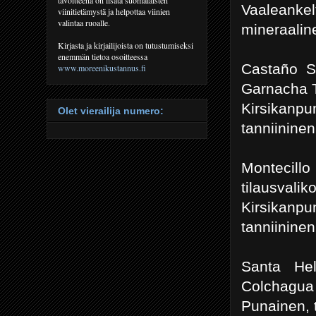
Vaaleanke
viinitietämystä ja helpottaa viinien
valintaa ruoalle.
mineraalin
Kirjasta ja kirjailijoista on tutustumiseksi
enemmän tietoa osoitteessa
Castaño S
www.moreenikustannus.fi
Garnacha T
Kirsikanpu
Olet vierailija numero:
tanniinine
Montecill
tilausvalik
Kirsikanpu
tanniinine
Santa Hel
Colchagua 
Punainen, 