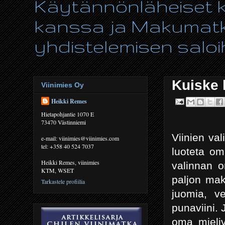
Käytännönläheiset ki
kanssa ja Makumatka
yhdistelemisen saloih
Kuiske 
Viinimies Oy
Heikki Remes
Hietapohjantie 1070 E
73470 Västinniemi
Viinien val
e-mail: viinimies@viinimies.com
tel: +358 40 524 7037
luoteta om
Heikki Remes, viinimies
valinnan o
KTM, WSET
paljon mak
Tarkastele profiilia
juomia, ve
punaviini. 
oma mieliv