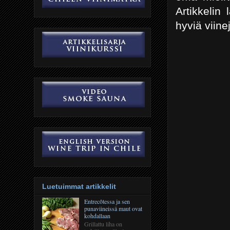
Artikkelin 
hyviä viine
Luetuimmat artikkelit
Entrecôtessa ja sen
punaviineissä maut ovat
kohdallaan
Grillattu liha on