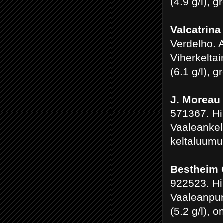
(4.9 g/l), 
Valcatrina
Verdelho. 
Viherkelta
(6.1 g/l), 
J. Moreau 
571367. Hi
Vaaleankel
keltaluumu
Bestheim 
922523. Hi
Vaaleanpun
(5.2 g/l),