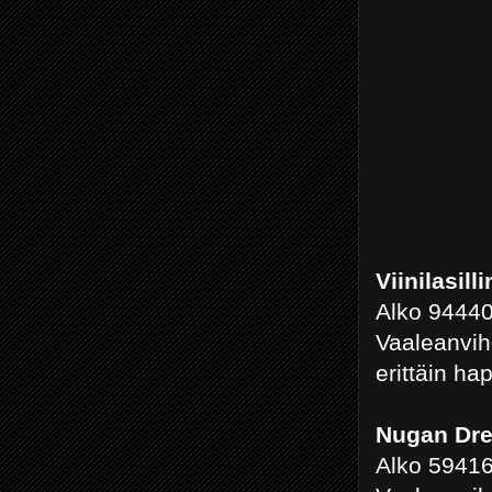
Viinilasill
Alko 94440
Vaaleanvih
erittäin ha
Nugan Dre
Alko 59416