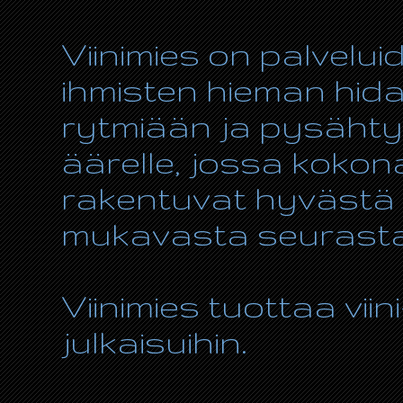
Viinimies on palvelui
ihmisten hieman hida
rytmiään ja pysähty
äärelle, jossa kokon
rakentuvat hyvästä r
mukavasta seurasta
Viinimies tuottaa viin
julkaisuihin.