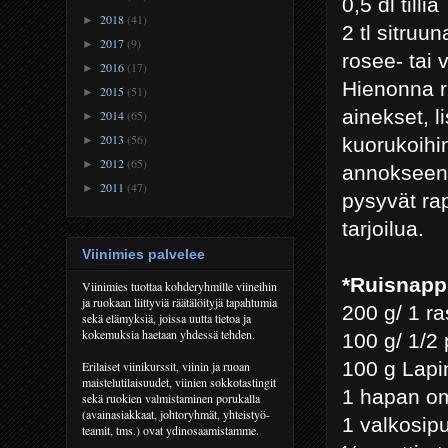
0,5 dl tilliä
2018
(41)
►
2 tl sitru
2017
(9)
►
rosee- tai 
2016
(17)
►
Hienonna ru
2015
(51)
►
ainekset, l
2014
(65)
►
2013
(56)
kuorukoihin 
►
2012
(65)
►
annokseen a
2011
(47)
►
pysyvät ra
tarjoilua.
Viinimies palvelee
*Ruisnapp
Viinimies tuottaa kohderyhmille viineihin
ja ruokaan liittyviä räätälöityjä tapahtumia
200 g/ 1 r
sekä elämyksiä, joissa uutta tietoa ja
kokemuksia haetaan yhdessä tehden.
100 g/ 1/2 
100 g Lap
Erilaiset viinikurssit, viinin ja ruoan
maistelutilaisuudet, viinien sokkotastingit
1 hapan o
sekä ruokien valmistaminen porukalla
(avainasiakkaat, johtoryhmät, yhteistyö-
1 valkosipu
teamit, tms.) ovat ydinosaamistamme.