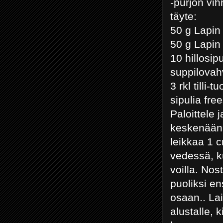
-purjon vih
täyte:
50 g Lapin
50 g Lapin
10 hillosipu
suppilovah
3 rkl tilli-
sipulia fre
Paloittele 
keskenään. 
leikkaa 1 
vedessä, ku
voilla. Nos
puoliksi e
osaan.. Lai
alustalle, k