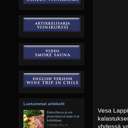
Luetuimmat artikkelit
Vesa Lappi,
Entrecôtessa ja sen
punaviineissä maut ovat
kalastukse
kohdallaan
Grillattu liha on
yhdessä va