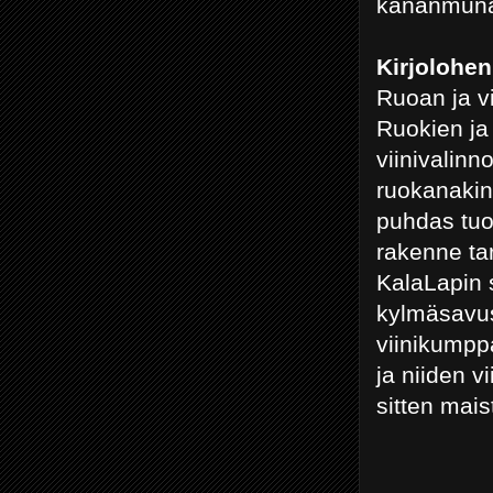
kananmunal
Kirjolohen 
Ruoan ja vi
Ruokien ja 
viinivalinn
ruokanakin
puhdas tuo
rakenne tar
KalaLapin 
kylmäsavust
viinikumppa
ja niiden 
sitten mai