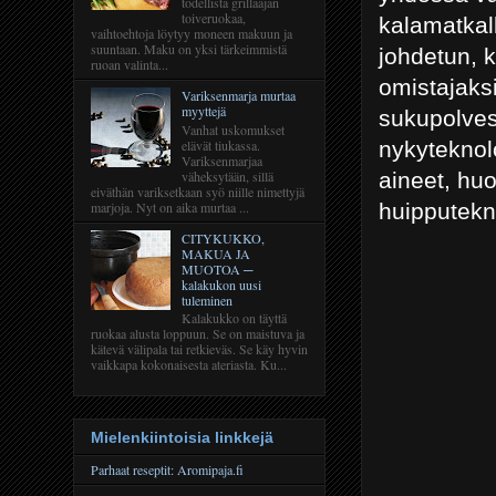
todellista grillaajan
toiveruokaa,
kalamatkall
vaihtoehtoja löytyy moneen makuun ja
suuntaan. Maku on yksi tärkeimmistä
johdetun, 
ruoan valinta...
omistajaks
Variksenmarja murtaa
myyttejä
sukupolvess
Vanhat uskomukset
nykyteknol
elävät tiukassa.
Variksenmarjaa
aineet, huo
väheksytään, sillä
eiväthän variksetkaan syö niille nimettyjä
huipputekn
marjoja. Nyt on aika murtaa ...
CITYKUKKO,
MAKUA JA
MUOTOA ─
kalakukon uusi
tuleminen
Kalakukko on täyttä
ruokaa alusta loppuun. Se on maistuva ja
kätevä välipala tai retkieväs. Se käy hyvin
vaikkapa kokonaisesta ateriasta. Ku...
Mielenkiintoisia linkkejä
Parhaat reseptit: Aromipaja.fi