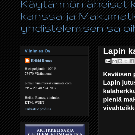
Käytännönläheiset ki
kanssa ja Makumatka
yhdistelemisen saloih
Lapin ka
Viinimies Oy
Heikki Remes
Hietapohjantie 1070 E
Keväisen p
73470 Västinniemi
Lapin jutu
e-mail: viinimies@viinimies.com
tel: +358 40 524 7037
kalaherkku
Heikki Remes, viinimies
pieniä mak
KTM, WSET
vivahteikka
Tarkastele profiilia