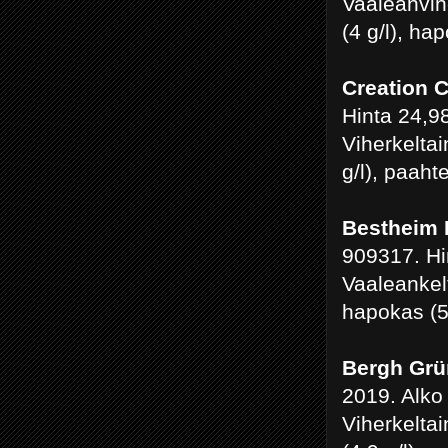
Vaaleanvih
(4 g/l), ha
Creation 
Hinta 24,9
Viherkeltai
g/l), paaht
Bestheim 
909317. Hi
Vaaleankel
hapokas (5.
Bergh Grün
2019. Alko
Viherkelta