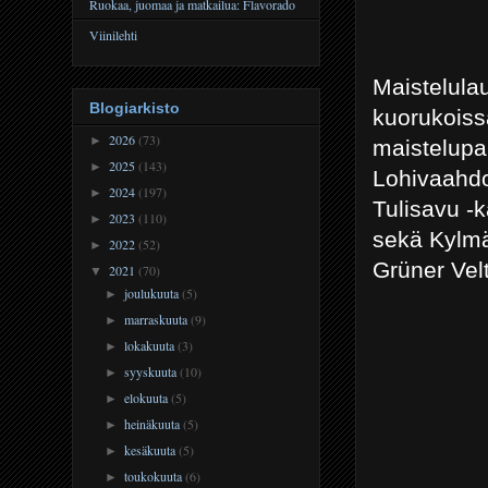
Ruokaa, juomaa ja matkailua: Flavorado
Viinilehti
Maistelula
Blogiarkisto
kuorukoiss
2026
(73)
►
maistelupa
2025
(143)
►
Lohivaahdo
2024
(197)
►
Tulisavu -k
2023
(110)
►
sekä Kylmä
2022
(52)
►
Grüner Velt
2021
(70)
▼
joulukuuta
(5)
►
marraskuuta
(9)
►
lokakuuta
(3)
►
syyskuuta
(10)
►
elokuuta
(5)
►
heinäkuuta
(5)
►
kesäkuuta
(5)
►
toukokuuta
(6)
►