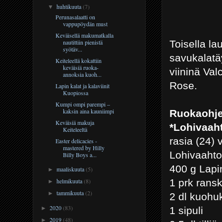
huhtikuuta
(7)
▼
Perunasalaatti on
vappupöydän must
Keväisellä makumatkalla
Toisella la
nautittiin pienistä
syötäv...
savukalatäy
Keiteleellä kokattiin
keväisiä ruoka-
viininä Val
annoksia kuoh...
Rose.
Lapin kalat ja kalaviinit
Kuopiossa
Kumpi ompi parempi –
kaksin aina kauniimpi
Ruokaohje
Keväisiä makuja
*Lohivaah
Keiteleeltä
rasia (24) 
Easter delicacies -
mastered by Hilly
Lohivaahto
Billy Boys a...
400 g Lap
maaliskuuta
(5)
►
1 prk ran
helmikuuta
(8)
►
tammikuuta
(2)
►
2 dl kuoh
2020
(83)
1 sipuli
►
2019
(48)
►