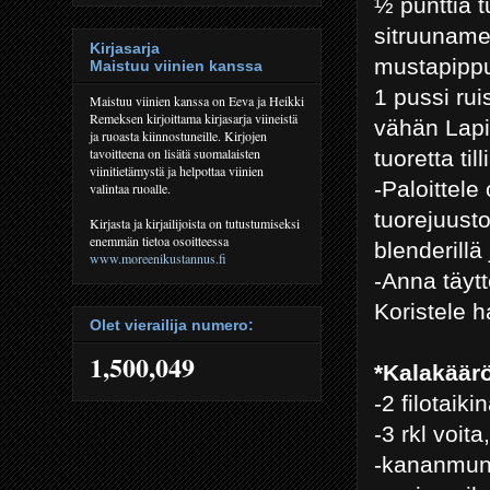
½ punttia t
sitruunam
Kirjasarja
mustapippu
Maistuu viinien kanssa
1 pussi ru
Maistuu viinien kanssa on Eeva ja Heikki
Remeksen kirjoittama kirjasarja viineistä
vähän Lapi
ja ruoasta kiinnostuneille. Kirjojen
tavoitteena on lisätä suomalaisten
tuoretta til
viinitietämystä ja helpottaa viinien
-Paloittele
valintaa ruoalle.
tuorejuusto
Kirjasta ja kirjailijoista on tutustumiseksi
enemmän tietoa osoitteessa
blenderillä
www.moreenikustannus.fi
-Anna täytt
Koristele ha
Olet vierailija numero:
1,500,049
*Kalakäär
-2 filotaiki
-3 rkl voita,
-kananmuna