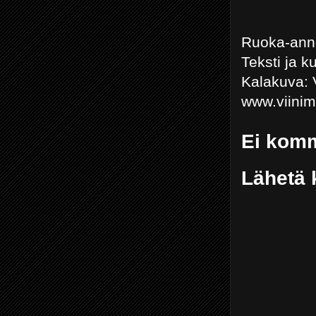
Ruoka-anno
Teksti ja 
Kalakuva: 
www.viini
Ei komm
Lähetä 