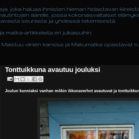
taja, joka haluaa ihmisten hieman hidastavan kiireis
autintojen äärelle, jossa kokonaisvaltaiset elämy
ukavasta seurasta ja yhdessä tekemisestä.
ja matka-artikkeleita eri julkaisuihin.
 Maistuu viinien kanssa ja Makumatka opastavat ruo
Tonttuikkuna avautuu jouluksi
Joulun kunniaksi vanhan mökin ikkunaverhot avautuvat ja tonttuikkun