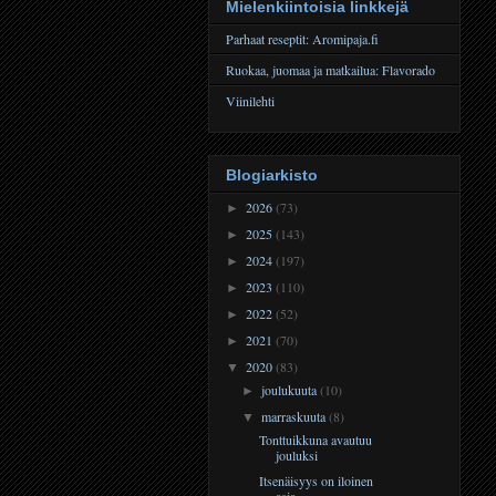
Mielenkiintoisia linkkejä
Parhaat reseptit: Aromipaja.fi
Ruokaa, juomaa ja matkailua: Flavorado
Viinilehti
Blogiarkisto
2026
(73)
►
2025
(143)
►
2024
(197)
►
2023
(110)
►
2022
(52)
►
2021
(70)
►
2020
(83)
▼
joulukuuta
(10)
►
marraskuuta
(8)
▼
Tonttuikkuna avautuu
jouluksi
Itsenäisyys on iloinen
asia