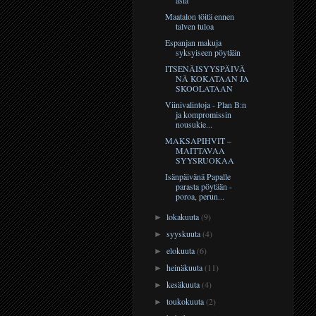
Maatalon töitä ennen
talven tuloa
Espanjan makuja
syksyiseen pöytään
ITSENÄISYYSPÄIVÄ
NÄ KOKATAAN JA
SKOOLATAAN
Viinivalintoja - Plan B:n
ja kompromissin
nousukie...
MAKSAPIHVIT –
MAITTAVAA
SYYSRUOKAA
Isänpäivänä Papalle
parasta pöytään -
poroa, perun...
lokakuuta
(9)
►
syyskuuta
(4)
►
elokuuta
(6)
►
heinäkuuta
(11)
►
kesäkuuta
(4)
►
toukokuuta
(2)
►