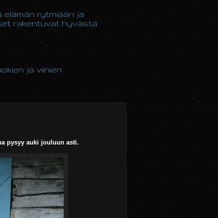
tä elämän rytmiään ja
kset rakentuvat hyvästä
kien ja viinien
a pysyy auki jouluun asti.