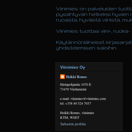
Viinimies on palveluiden tuot
pysähtyvän hetkeksi hyvien n
ruoasta, hyvästä viinistä, m
Viinimies tuottaa viini-, ruoka- 
Käytännönläheiset kirjasarjat
yhdistelemisen saloihin.
Viinimies Oy
Heikki Remes
Hietapohjantie 1070 E
73470 Västinniemi
e-mail: viinimies@viinimies.com
tel: +358 40 524 7037
Heikki Remes, viinimies
KTM, WSET
Tarkastele profiilia