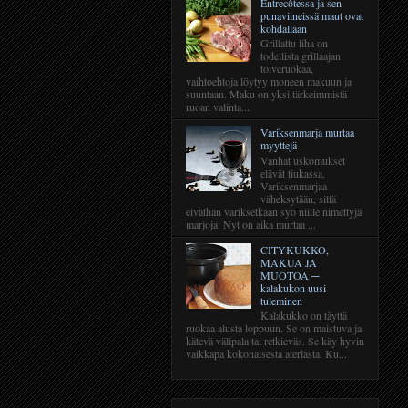
Entrecôtessa ja sen
punaviineissä maut ovat
kohdallaan
Grillattu liha on
todellista grillaajan
toiveruokaa,
vaihtoehtoja löytyy moneen makuun ja
suuntaan. Maku on yksi tärkeimmistä
ruoan valinta...
Variksenmarja murtaa
myyttejä
Vanhat uskomukset
elävät tiukassa.
Variksenmarjaa
väheksytään, sillä
eiväthän variksetkaan syö niille nimettyjä
marjoja. Nyt on aika murtaa ...
CITYKUKKO,
MAKUA JA
MUOTOA ─
kalakukon uusi
tuleminen
Kalakukko on täyttä
ruokaa alusta loppuun. Se on maistuva ja
kätevä välipala tai retkieväs. Se käy hyvin
vaikkapa kokonaisesta ateriasta. Ku...