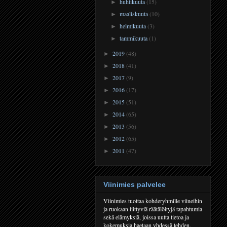
huhtikuuta
(15)
►
maaliskuuta
(10)
►
helmikuuta
(3)
►
tammikuuta
(1)
►
2019
(48)
►
2018
(41)
►
2017
(9)
►
2016
(17)
►
2015
(51)
►
2014
(65)
►
2013
(56)
►
2012
(65)
►
2011
(47)
►
Viinimies palvelee
Viinimies tuottaa kohderyhmille viineihin
ja ruokaan liittyviä räätälöityjä tapahtumia
sekä elämyksiä, joissa uutta tietoa ja
kokemuksia haetaan yhdessä tehden.