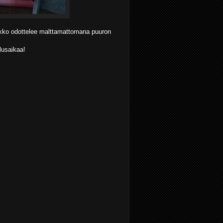
-ukko odottelee malttamattomana puuron
lusaikaa!