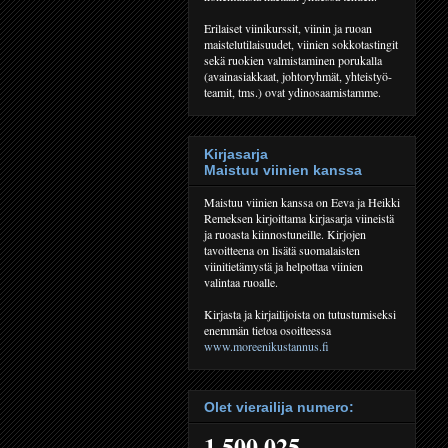
Erilaiset viinikurssit, viinin ja ruoan
maistelutilaisuudet, viinien sokkotastingit
sekä ruokien valmistaminen porukalla
(avainasiakkaat, johtoryhmät, yhteistyö-
teamit, tms.) ovat ydinosaamistamme.
Kirjasarja
Maistuu viinien kanssa
Maistuu viinien kanssa on Eeva ja Heikki
Remeksen kirjoittama kirjasarja viineistä
ja ruoasta kiinnostuneille. Kirjojen
tavoitteena on lisätä suomalaisten
viinitietämystä ja helpottaa viinien
valintaa ruoalle.
Kirjasta ja kirjailijoista on tutustumiseksi
enemmän tietoa osoitteessa
www.moreenikustannus.fi
Olet vierailija numero:
1,500,025