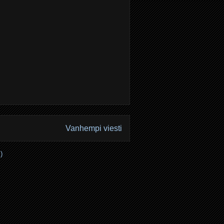
Vanhempi viesti
)