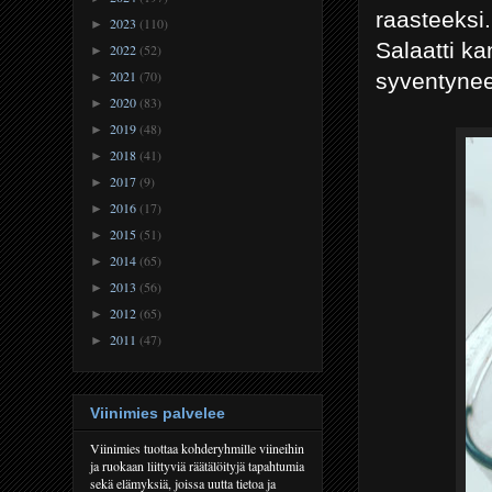
raasteeksi.
2023
(110)
►
Salaatti ka
2022
(52)
►
2021
(70)
syventynee
►
2020
(83)
►
2019
(48)
►
2018
(41)
►
2017
(9)
►
2016
(17)
►
2015
(51)
►
2014
(65)
►
2013
(56)
►
2012
(65)
►
2011
(47)
►
Viinimies palvelee
Viinimies tuottaa kohderyhmille viineihin
ja ruokaan liittyviä räätälöityjä tapahtumia
sekä elämyksiä, joissa uutta tietoa ja