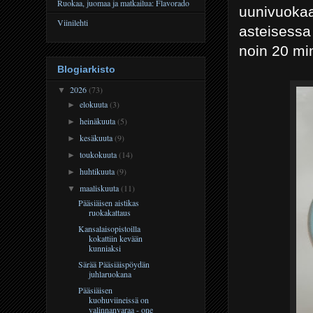
Ruokaa, juomaa ja matkailua: Flavorado
uunivuoka
Viinilehti
asteisessa
noin 20 min
Blogiarkisto
2026
(73)
▼
elokuuta
(3)
►
heinäkuuta
(5)
►
kesäkuuta
(9)
►
toukokuuta
(14)
►
huhtikuuta
(9)
►
maaliskuuta
(11)
▼
Pääsiäisen aistikas
ruokakattaus
Kansalaisopistoilla
kokattiin kevään
kunniaksi
Särää Pääsiäispöydän
juhlaruokana
Pääsiäisen
kuohuviineissä on
valinnanvaraa - one