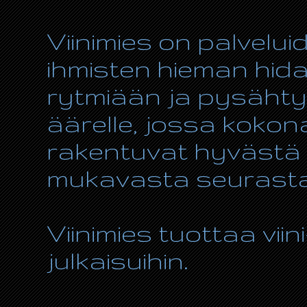
Viinimies on palvelui
ihmisten hieman hida
rytmiään ja pysähty
äärelle, jossa kokon
rakentuvat hyvästä r
mukavasta seurasta
Viinimies tuottaa viin
julkaisuihin.