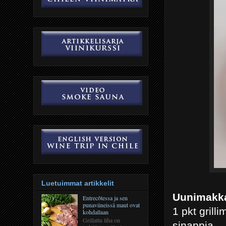
Luetuimmat artikkelit
Uunimakka
Entrecôtessa ja sen
punaviineissä maut ovat
1 pkt grill
kohdallaan
Grillattu liha on
sinappia