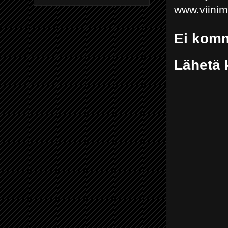
www.viini
Ei komm
Lähetä 