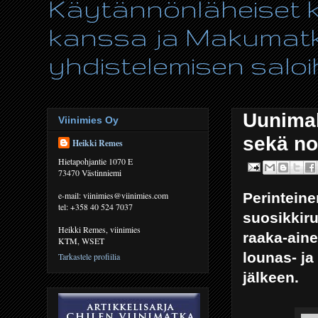
Käytännönläheiset ki
kanssa ja Makumatka
yhdistelemisen saloih
Uunimak
Viinimies Oy
sekä no
Heikki Remes
Hietapohjantie 1070 E
73470 Västinniemi
Perinteine
e-mail: viinimies@viinimies.com
tel: +358 40 524 7037
suosikkiru
Heikki Remes, viinimies
raaka-aine
KTM, WSET
lounas- ja
Tarkastele profiilia
jälkeen.