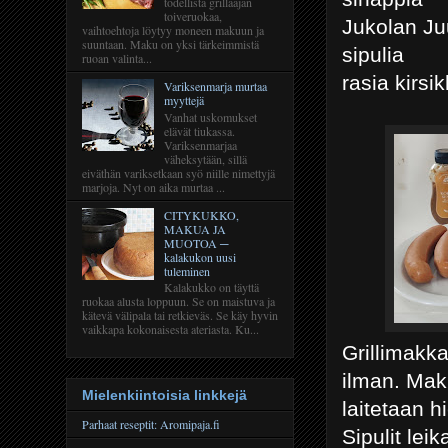
todellista grillaajan
toiveruokaa,
Jukolan Ju
vaihtoehtoja löytyy moneen makuun ja
suuntaan. Maku on yksi tärkeimmistä
sipulia
ruoan valinta...
rasia kirsi
Variksenmarja murtaa
myyttejä
Vanhat uskomukset
elävät tiukassa.
Variksenmarjaa
väheksytään, sillä
eiväthän variksetkaan syö niille nimettyjä
marjoja. Nyt on aika murtaa ...
CITYKUKKO,
MAKUA JA
MUOTOA ─
kalakukon uusi
tuleminen
Kalakukko on täyttä
ruokaa alusta loppuun. Se on maistuva ja
kätevä välipala tai retkieväs. Se käy hyvin
vaikkapa kokonaisesta ateriasta. Ku...
Grillimakka
ilman. Makk
Mielenkiintoisia linkkejä
laitetaan h
Parhaat reseptit: Aromipaja.fi
Sipulit lei