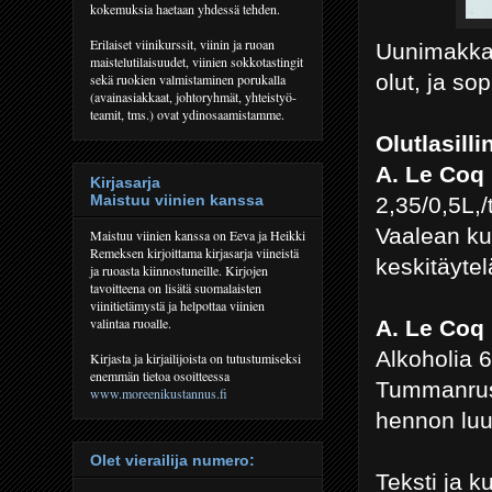
kokemuksia haetaan yhdessä tehden.
Erilaiset viinikurssit, viinin ja ruoan
Uunimakka
maistelutilaisuudet, viinien sokkotastingit
olut, ja so
sekä ruokien valmistaminen porukalla
(avainasiakkaat, johtoryhmät, yhteistyö-
teamit, tms.) ovat ydinosaamistamme.
Olutlasilli
A. Le Coq 
Kirjasarja
Maistuu viinien kanssa
2,35/0,5L,/t
Vaalean ku
Maistuu viinien kanssa on Eeva ja Heikki
Remeksen kirjoittama kirjasarja viineistä
keskitäyte
ja ruoasta kiinnostuneille. Kirjojen
tavoitteena on lisätä suomalaisten
viinitietämystä ja helpottaa viinien
valintaa ruoalle.
A. Le Coq 
Alkoholia 6
Kirjasta ja kirjailijoista on tutustumiseksi
enemmän tietoa osoitteessa
Tummanrusk
www.moreenikustannus.fi
hennon lu
Olet vierailija numero:
Teksti ja 