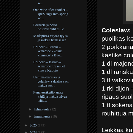
w...
One wine after another –
sparklings into spring
wi...
Focaccia ja pesto
nostavat yrtit esille
Coleslaw:
Madepiiras tarjoaa tyyliä
puolikas k
ja makua liemessään
2 porkkan
Brunello - Barolo –
Amarone - kolme
kastike col
kuningasta Kuo...
Brunello – Barolo –
1 dl majon
Amarone: tre re del
vino a Kuopio
1 dl ransk
Uunimakkarassa ja
3 tl valkovi
coleslaw-salaatissa on
makua sek...
1 rkl dijon
Punajuurikeitto antaa
ripaus suo
väriä ja makua talven
taitte...
1 tl sokeria
helmikuuta
(12)
►
rouhittua 
tammikuuta
(10)
►
2025
(143)
►
Leikkaa kaa
2024
(197)
►