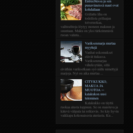
Entrecôtessa ja sen
punaviineissä maut ovat
kohdallaan
Grillattu liha on
todellista grillaajan
toiveruokaa,
vaihtoehtoja löytyy moneen makuun ja
suuntaan. Maku on yksi tärkeimmistä
ruoan valinta...
Variksenmarja murtaa
myyttejä
Vanhat uskomukset
elävät tiukassa.
Variksenmarjaa
väheksytään, sillä
eiväthän variksetkaan syö niille nimettyjä
marjoja. Nyt on aika murtaa ...
CITYKUKKO,
MAKUA JA
MUOTOA ─
kalakukon uusi
tuleminen
Kalakukko on täyttä
ruokaa alusta loppuun. Se on maistuva ja
kätevä välipala tai retkieväs. Se käy hyvin
vaikkapa kokonaisesta ateriasta. Ku...