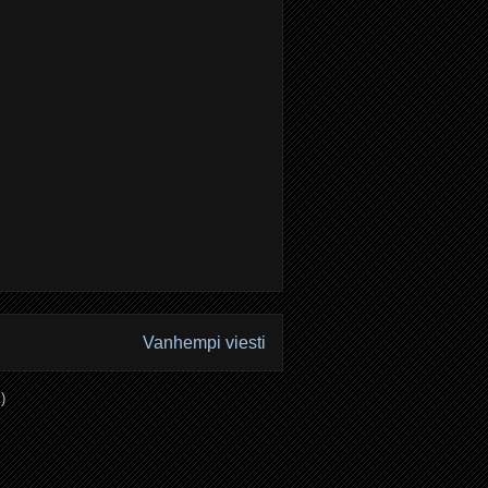
Vanhempi viesti
)