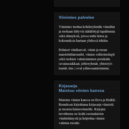
Viinimies palvelee
Viinimies tuottaa kohderyhmille viineihin
ja ruokaan liittyviä räätälöityjä tapahtumia
sekä elämyksiä, joissa uutta tietoa ja
kokemuksia haetaan yhdessä tehden.
Erilaiset viinikurssit, viinin ja ruoan
maistelutilaisuudet, viinien sokkotastingit
sekä ruokien valmistaminen porukalla
(avainasiakkaat, johtoryhmät, yhteistyö-
teamit, tms.) ovat ydinosaamistamme.
Kirjasarja
Maistuu viinien kanssa
Maistuu viinien kanssa on Eeva ja Heikki
Remeksen kirjoittama kirjasarja viineistä
ja ruoasta kiinnostuneille. Kirjojen
tavoitteena on lisätä suomalaisten
viinitietämystä ja helpottaa viinien
valintaa ruoalle.