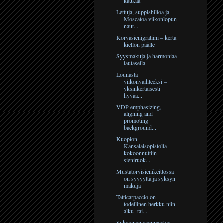
kaukaa
Lettuja, suppishilloa ja
Moscatoa viikonlopun
naut...
Korvasienigratiini – kerta
kiellon päälle
Syysmakuja ja harmoniaa
lautasella
Lounasta
viikonvaihteeksi –
yksinkertaisesti
hyvää...
VDP emphasizing,
aligning and
promoting
background...
Kuopion
Kansalaisopistolla
kokoonnuttiin
sieniruok...
Mustatorvisienikeittossa
on syvyyttä ja syksyn
makuja
Tatticarpaccio on
todellinen herkku niin
alku- tai...
Syksyinen sienipaistos