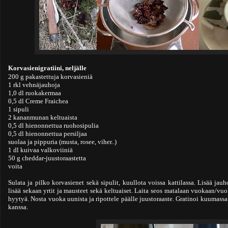
Korvasienigratiini, neljälle
200 g pakastettuja korvasieniä
1 rkl vehnäjauhoja
1,0 dl ruokakermaa
0,5 dl Creme Fraichea
1 sipuli
2 kananmunan keltuaista
0,5 dl hienonnettua ruohosipulia
0,5 dl hienonnettua persiljaa
suolaa ja pippuria (musta, rosee, viher..)
1 dl kuivaa valkoviiniä
50 g cheddar-juustoraastetta
voita
Sulata ja pilko korvasienet sekä sipulit, kuullota voissa kattilassa. Lisää jau
lisää sekaan yrtit ja mausteet sekä keltuaiset. Laita seos matalaan vuokaan/vuo
hyytyä. Nosta vuoka uunista ja ripottele päälle juustoraaste. Gratinoi kuumass
kanssa.