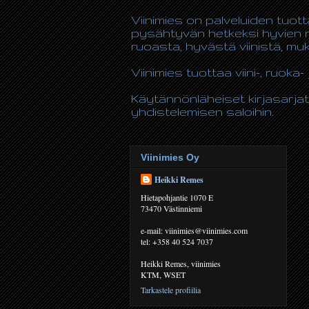
Viinimies on palveluiden tuot
pysähtyvän hetkeksi hyvien n
ruoasta, hyvästä viinistä, m
Viinimies tuottaa viini-, ruoka- 
Käytännönläheiset kirjasarjat
yhdistelemisen saloihin.
Viinimies Oy
Heikki Remes
Hietapohjantie 1070 E
73470 Västinniemi
e-mail: viinimies@viinimies.com
tel: +358 40 524 7037
Heikki Remes, viinimies
KTM, WSET
Tarkastele profiilia