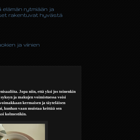
tä elämän rytmiään ja
kset rakentuvat hyvästä
kien ja viinien
saaliita. Jopa niin, että yksi jos toinenkin
yt syksyn ja makujen voimistuessa voisi
tä voimakkaan kermaisen ja täyteläisen
ni, kunhan vaan muistaa keittää sen
si kolmestikin.