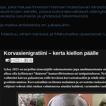
taja, joka haluaa ihmisten hieman hidastavan kiireis
autintojen äärelle, jossa kokonaisvaltaiset elämy
ukavasta seurasta ja yhdessä tekemisestä.
ja matka-artikkeleita eri julkaisuihin.
 Maistuu viinien kanssa ja Makumatka opastavat ruo
Korvasienigratiini – kerta kiellon päälle
Syksy 2021 on tarjoillut sienestäjälle uskomattomia jopa unohtumattomia sieni
alkaa olla kyllästynyt ”ikuiseen” kantarellirisottoon tai tattipaistokseen. N
vaihteeksi kaivaa pakasteesta esille keväisen korvasienisaaliin ja tehdä sii
gratiinin uunissa. Korvasienihän on hienon makuinen ja arvostettu ruokasie
väljässä vedessä siitä ruokaa valmistaessa ainakin kahdesti, varmuuden vuok