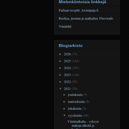
Mielenkiintoisia linkkejä
Parhaat reseptit: Aromipaja.fi
Ruokaa, juomaa ja matkailua: Flavorado
Viinilehti
Blogiarkisto
2026
(73)
►
2025
(143)
►
2024
(197)
►
2023
(110)
►
2022
(52)
►
2021
(70)
▼
joulukuuta
(5)
►
marraskuuta
(9)
►
lokakuuta
(3)
►
syyskuuta
(10)
▼
Viinimatkalla – syksyn
makuja läheltä ja