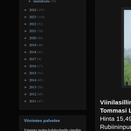
tammikuuta
(10)
►
2024
(197)
►
2023
(110)
►
2022
(52)
►
2021
(70)
►
2020
(84)
►
2019
(48)
►
2018
(41)
►
2017
(9)
►
2016
(17)
►
2015
(51)
►
2014
(65)
►
2013
(56)
►
2012
(65)
►
2011
(47)
Viinilasill
►
Tommasi L
Hinta 15,4
Viinimies palvelee
Rubiininpu
Viinimies tuottaa kohderyhmille viineihin