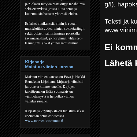
g/l), hapo
ja ruokaan liittyviä räätälöityjä tapahtumia
sekä elämyksiä, joissa uutta tietoa ja
kokemuksia haetaan yhdessä tehden.
Teksti ja 
Erilaiset viinikurssit, viinin ja ruoan
maistelutilaisuudet, viinien sokkotastingit
www.viini
sekä ruokien valmistaminen porukalla
(avainasiakkaat, johtoryhmät, yhteistyö-
teamit, tms.) ovat ydinosaamistamme.
Ei komm
Lähetä 
Kirjasarja
Maistuu viinien kanssa
Maistuu viinien kanssa on Eeva ja Heikki
Remeksen kirjoittama kirjasarja viineistä
ja ruoasta kiinnostuneille. Kirjojen
tavoitteena on lisätä suomalaisten
viinitietämystä ja helpottaa viinien
valintaa ruoalle.
Kirjasta ja kirjailijoista on tutustumiseksi
enemmän tietoa osoitteessa
www.moreenikustannus.fi