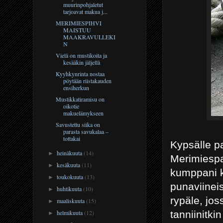
muurinpohjaletut
tarjoavat makua j...
MERIMIESPIHVI
MAISTUU
MAAKRAVULLEKI
N
Vielä on mustikoita ja
kesääkin jäljellä
Kyyhkynrinta nostaa
pöytään riistakauden
ensiherkun
Mustikkatiramisu on
oikotie
makuelämykseen
Savustettu siika on
parasta savukalaa –
tottakai
Kypsälle pa
heinäkuuta
(14)
►
Merimiespa
kesäkuuta
(11)
►
kumppani ke
toukokuuta
(13)
►
punaviinei
huhtikuuta
(10)
►
rypäle, jos
maaliskuuta
(15)
►
tanniinitki
helmikuuta
(12)
►