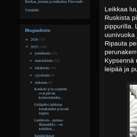
Ruokaa, juomaa ja matkailua: Flavorado
Leikkaa luu
Viinilehti
Ruskista pi
pippurilla.
Blogiarkisto
uunivuoka j
2026
(72)
►
Ripauta pe
2025
(143)
▼
perunakerro
joulukuuta
(13)
►
Kypsennä u
marraskuuta
(14)
►
lokakuuta
(14)
leipää ja p
►
syyskuuta
(8)
►
elokuuta
(9)
▼
Konkelo ja la scarpetta
ovat päivän
keskusteluiden...
Grillipihvi juhlistaa
lomakauden ja kesän
loppua
Linttiloota – peruna-
lihalaatikko – on
todellista ...
Sienitäytteiset