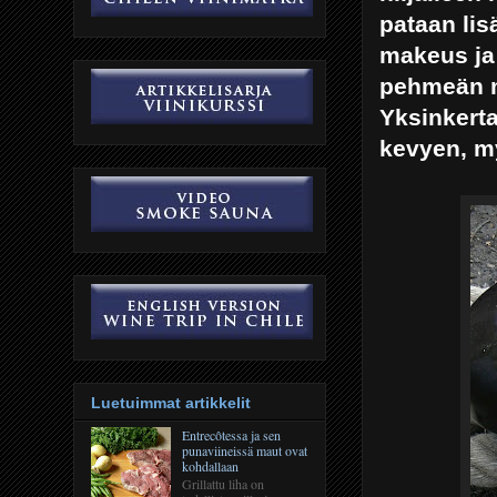
pataan lis
makeus ja
pehmeän m
Yksinkerta
kevyen, m
Luetuimmat artikkelit
Entrecôtessa ja sen
punaviineissä maut ovat
kohdallaan
Grillattu liha on