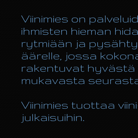
Viinimies on palvelui
ihmisten hieman hida
rytmiään ja pysähty
äärelle, jossa kokon
rakentuvat hyvästä r
mukavasta seurasta
Viinimies tuottaa viin
julkaisuihin.