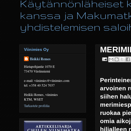
Käytännönläheiset ki
kanssa ja Makumatka
yhdistelemisen saloih
MERIMI
Viinimies Oy
Heikki Remes
Hietapohjantie 1070 E
73470 Västinniemi
Perintein
e-mail: viinimies@viinimies.com
tel: +358 40 524 7037
arvoinen r
Heikki Remes, viinimies
siihen hal
KTM, WSET
merimiespi
Tarkastele profiilia
ruokaa pie
omia aikoj
hiljalleen