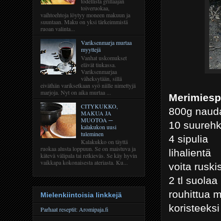
todellista grillaajan
toiveruokaa,
vaihtoehtoja löytyy moneen makuun ja
suuntaan. Maku on yksi tärkeimmistä
ruoan valinta...
Variksenmarja murtaa
myyttejä
Vanhat uskomukset
elävät tiukassa.
Variksenmarjaa
väheksytään, sillä
eiväthän variksetkaan syö niille nimettyjä
marjoja. Nyt on aika murtaa ...
Merimiesp
CITYKUKKO,
800g nauda
MAKUA JA
MUOTOA ─
10 suureh
kalakukon uusi
tuleminen
4 sipulia
Kalakukko on täyttä
ruokaa alusta loppuun. Se on maistuva ja
lihalientä
kätevä välipala tai retkieväs. Se käy hyvin
vaikkapa kokonaisesta ateriasta. Ku...
voita rusk
2 tl suolaa
rouhittua m
Mielenkiintoisia linkkejä
koristeeksi
Parhaat reseptit: Aromipaja.fi