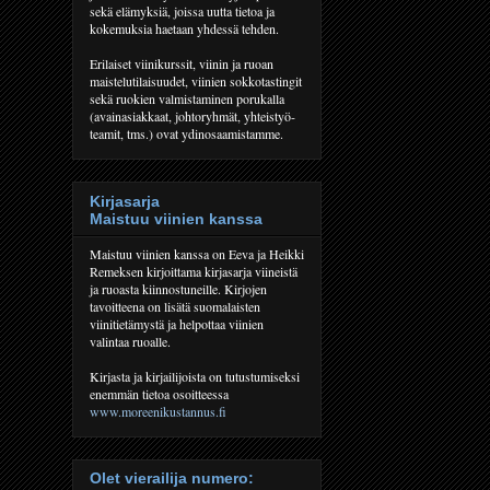
sekä elämyksiä, joissa uutta tietoa ja
kokemuksia haetaan yhdessä tehden.
Erilaiset viinikurssit, viinin ja ruoan
maistelutilaisuudet, viinien sokkotastingit
sekä ruokien valmistaminen porukalla
(avainasiakkaat, johtoryhmät, yhteistyö-
teamit, tms.) ovat ydinosaamistamme.
Kirjasarja
Maistuu viinien kanssa
Maistuu viinien kanssa on Eeva ja Heikki
Remeksen kirjoittama kirjasarja viineistä
ja ruoasta kiinnostuneille. Kirjojen
tavoitteena on lisätä suomalaisten
viinitietämystä ja helpottaa viinien
valintaa ruoalle.
Kirjasta ja kirjailijoista on tutustumiseksi
enemmän tietoa osoitteessa
www.moreenikustannus.fi
Olet vierailija numero: