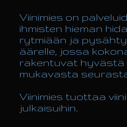
Viinimies on palvelui
ihmisten hieman hida
rytmiään ja pysähty
äärelle, jossa kokon
rakentuvat hyvästä r
mukavasta seurasta
Viinimies tuottaa viin
julkaisuihin.