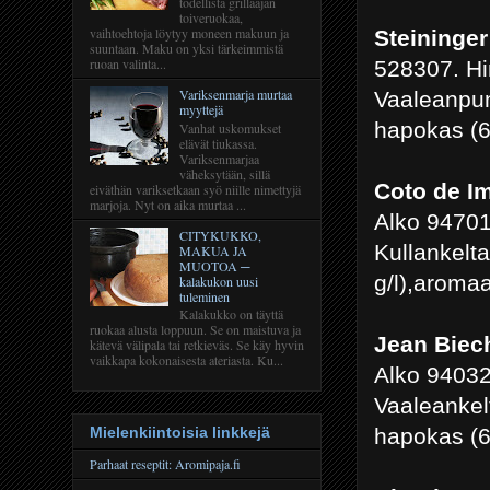
todellista grillaajan
toiveruokaa,
vaihtoehtoja löytyy moneen makuun ja
Steininge
suuntaan. Maku on yksi tärkeimmistä
ruoan valinta...
528307. Hi
Variksenmarja murtaa
Vaaleanpuna
myyttejä
hapokas (6
Vanhat uskomukset
elävät tiukassa.
Variksenmarjaa
väheksytään, sillä
Coto de I
eiväthän variksetkaan syö niille nimettyjä
marjoja. Nyt on aika murtaa ...
Alko 94701
CITYKUKKO,
Kullankelt
MAKUA JA
MUOTOA ─
g/l),aroma
kalakukon uusi
tuleminen
Kalakukko on täyttä
ruokaa alusta loppuun. Se on maistuva ja
Jean Biec
kätevä välipala tai retkieväs. Se käy hyvin
vaikkapa kokonaisesta ateriasta. Ku...
Alko 94032
Vaaleankel
hapokas (6
Mielenkiintoisia linkkejä
Parhaat reseptit: Aromipaja.fi