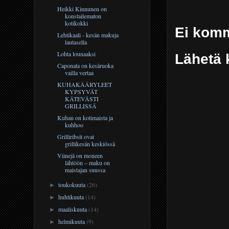
Heikki Kinnunen on
konstailematon
kotikokki
Ei komm
Lehtikaali - kesän makuja
lautasella
Lohta lounaaksi
Lähetä 
Caponata on kesäruoka
vailla vertaa
KUHAKÄÄRYLEET
KYPSYVÄT
KÄTEVÄSTI
GRILLISSÄ
Kuhan on kotimaista ja
kuhhoo
Grilliribsit ovat
grillikesän keskiössä
Viinejä on moneen
lähtöön – maku on
maistajan suussa
toukokuuta
(26)
►
huhtikuuta
(14)
►
maaliskuuta
(14)
►
helmikuuta
(9)
►