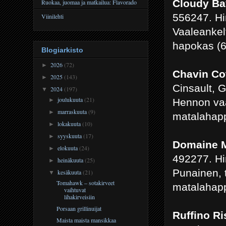
Cloudy Ba
Ruokaa, juomaa ja matkailua: Flavorado
556247. Hi
Viinilehti
Vaaleankel
hapokas (6.
Blogiarkisto
2026
(72)
►
Chavin Co
2025
(143)
►
Cinsault, 
2024
(197)
▼
joulukuuta
(21)
Hennon va
►
marraskuuta
(9)
►
matalahapp
lokakuuta
(10)
►
syyskuuta
(17)
►
Domaine Ma
elokuuta
(24)
►
492277. Hi
heinäkuuta
(25)
►
Punainen, 
kesäkuuta
(21)
▼
Tomahawk – sotakirveet
matalahappo
vaihtuvat
lihakirveisiin
Porsaan grillinuijat
Ruffino Ri
Maista maista mansikkaa