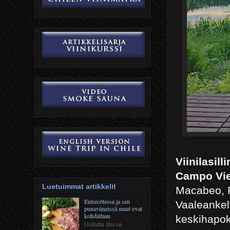
Viinilasill
Campo Vie
Luetuimmat artikkelit
Macabeo, P
Entrecôtessa ja sen
Vaaleankelt
punaviineissä maut ovat
kohdallaan
keskihapoka
Grillattu liha on