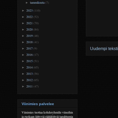
tammikuuta
(7)
►
2023
(110)
►
2022
(52)
►
2021
(70)
►
2020
(84)
►
2019
(48)
►
2018
(41)
►
2017
(9)
Uudempi teksti
►
2016
(17)
►
2015
(51)
►
2014
(65)
►
2013
(56)
►
2012
(65)
►
2011
(47)
►
Viinimies palvelee
Viinimies tuottaa kohderyhmille viineihin
ja ruokaan liittyviä räätälöityjä tapahtumia