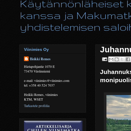
Käytännönläheiset ki
kanssa ja Makumatka
yhdistelemisen saloih
Juhannu
Viinimies Oy
Heikki Remes
Hietapohjantie 1070 E
Juhannukse
73470 Västinniemi
monipuolis
e-mail: viinimies@viinimies.com
tel: +358 40 524 7037
Heikki Remes, viinimies
KTM, WSET
Tarkastele profiilia