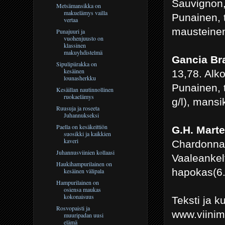
Sauvignon,
Metsämansikka on
makuelämys vailla
Punainen, 
vertaa
mausteinen
Punajuuri ja
vuohenjuusto on
klassinen
makuyhdistelmä
Gancia Bra
Sipulipiirakka on
kesäinen
13,78. Alko
lounasherkku
Punainen, 
Kesäillan nautinnollinen
ruokaelämys
g/l), mans
Ruusuja ja roseeta
Juhannukseksi
Paella on kesäkeittiön
G.H. Mart
suosikki ja kaikkien
kaveri
Chardonnay
Juhannusviinien kollaasi
Vaaleankel
Haukihampurilainen on
hapokas(6.
kesäinen välipala
Hampurilainen on
osiensa maukas
kokonaisuus
Teksti ja 
Rosvopaisti ja
www.viini
muuripadan uusi
elämä