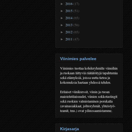
2016
(17)
►
2015
(51)
►
2014
(65)
►
2013
(56)
►
2012
(65)
►
2011
(47)
►
Viinimies palvelee
Viinimies tuottaa kohderyhmille viineihin
ja ruokaan liittyviä räätälöityjä tapahtumia
sekä elämyksiä, joissa uutta tietoa ja
kokemuksia haetaan yhdessä tehden.
Erilaiset viinikurssit, viinin ja ruoan
maistelutilaisuudet, viinien sokkotastingit
sekä ruokien valmistaminen porukalla
(avainasiakkaat, johtoryhmät, yhteistyö-
teamit, tms.) ovat ydinosaamistamme.
Kirjasarja