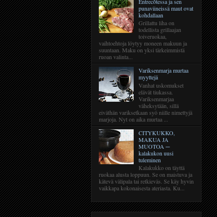
Entrecôtessa ja sen
punaviineissä maut ovat
kohdallaan
Grillattu liha on
todellista grillaajan
toiveruokaa,
vaihtoehtoja löytyy moneen makuun ja
suuntaan. Maku on yksi tärkeimmistä
ruoan valinta...
Variksenmarja murtaa
myyttejä
Vanhat uskomukset
elävät tiukassa.
Variksenmarjaa
väheksytään, sillä
eiväthän variksetkaan syö niille nimettyjä
marjoja. Nyt on aika murtaa ...
CITYKUKKO,
MAKUA JA
MUOTOA ─
kalakukon uusi
tuleminen
Kalakukko on täyttä
ruokaa alusta loppuun. Se on maistuva ja
kätevä välipala tai retkieväs. Se käy hyvin
vaikkapa kokonaisesta ateriasta. Ku...