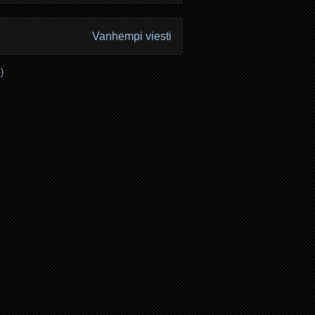
Vanhempi viesti
)