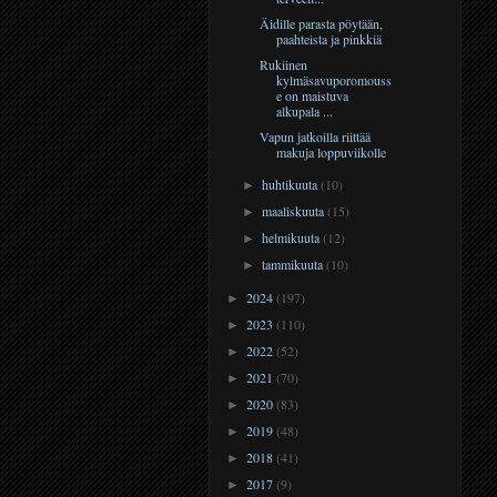
Äidille parasta pöytään,
paahteista ja pinkkiä
Rukiinen
kylmäsavuporomouss
e on maistuva
alkupala ...
Vapun jatkoilla riittää
makuja loppuviikolle
huhtikuuta
(10)
►
maaliskuuta
(15)
►
helmikuuta
(12)
►
tammikuuta
(10)
►
2024
(197)
►
2023
(110)
►
2022
(52)
►
2021
(70)
►
2020
(83)
►
2019
(48)
►
2018
(41)
►
2017
(9)
►