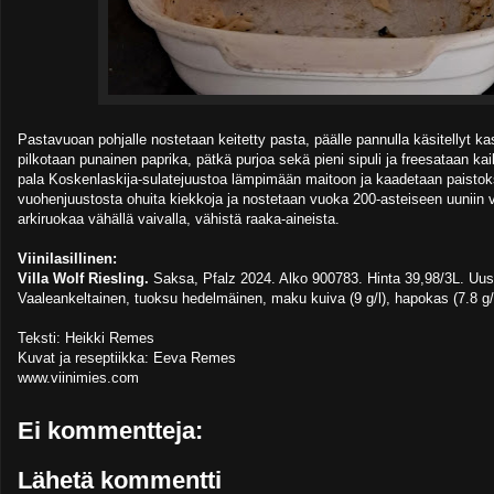
Pastavuoan pohjalle nostetaan keitetty pasta, päälle pannulla käsitellyt k
pilkotaan punainen paprika, pätkä purjoa sekä pieni sipuli ja freesataan kai
pala Koskenlaskija-sulatejuustoa lämpimään maitoon ja kaadetaan paistok
vuohenjuustosta ohuita kiekkoja ja nostetaan vuoka 200-asteiseen uuniin v
arkiruokaa vähällä vaivalla, vähistä raaka-aineista.
Viinilasillinen:
Villa Wolf Riesling.
Saksa, Pfalz 2024. Alko 900783. Hinta 39,98/3L. Uusi
Vaaleankeltainen, tuoksu hedelmäinen, maku kuiva (9 g/l), hapokas (7.8 g/
Teksti: Heikki Remes
Kuvat ja reseptiikka: Eeva Remes
www.viinimies.com
Ei kommentteja:
Lähetä kommentti