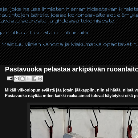
taja, joka haluaa ihmisten hieman hidastavan kiireis
autintojen äärelle, jossa kokonaisvaltaiset elämy
ukavasta seurasta ja yhdessä tekemisestä.
ja matka-artikkeleita eri julkaisuihin.
 Maistuu viinien kanssa ja Makumatka opastavat ruo
Pastavuoka pelastaa arkipäivän ruoanlaiton
Mikäli viikonlopun eväistä jää jotain jääkappiin, niin ei hätää, niistä v
Pastavuoka näyttää miten kaikki raaka-aineet tulevat käytetyksi eikä po