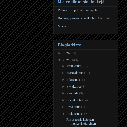
Mielenkiintoisia linkkejä
Parhaat reseptit: Aromipaja.fi
Ruokaa, juomaa ja matkailua: Flavorado
Viinilehti
Blogiarkisto
2026
(73)
►
2025
(143)
▼
joulukuuta
(13)
►
marraskuuta
(14)
►
lokakuuta
(14)
►
syyskuuta
(8)
►
elokuuta
(9)
►
heinäkuuta
(14)
►
kesäkuuta
(11)
►
toukokuuta
(13)
▼
Riista-ateria katetaan
muskettisotureiden