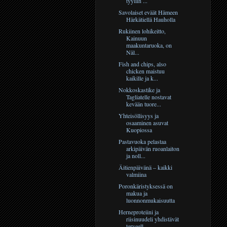
tyyliin ...
Savolaiset eväät Hämeen
Härkätiellä Hauholla
Rukiinen lohikeitto,
Kainuun
maakuntaruoka, on
Näl...
Fish and chips, also
chicken maistuu
kaikille ja k...
Nokkoskastike ja
Tagliatelle nostavat
kevään tuore...
Yhteisöllisyys ja
osaaminen asuvat
Kuopiossa
Pastavuoka pelastaa
arkipäivän ruoanlaiton
ja noll...
Äitienpäivänä – kaikki
valmiina
Poronkäristyksessä on
makua ja
luonnonmukaisuutta
Herneproteiini ja
riisinuudeli yhdistävät
terveell...