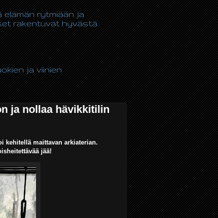
tä elämän rytmiään ja
kset rakentuvat hyvästä
kien ja viinien
 ja nollaa hävikkitilin
oi kehitellä maittavan arkiaterian.
isheitettävää jää!