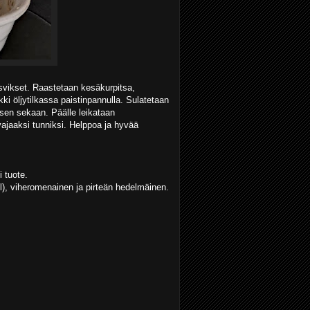
asvikset. Raastetaan kesäkurpitsa,
kki öljytilkassa paistinpannulla. Sulatetaan
sen sekaan. Päälle leikataan
ajaaksi tunniksi. Helppoa ja hyvää
 tuote.
l), viheromenainen ja pirteän hedelmäinen.