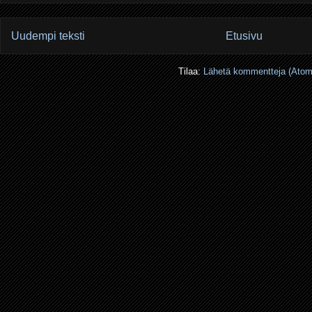
Uudempi teksti
Etusivu
Tilaa:
Lähetä kommentteja (Atom