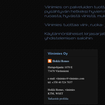
Viinimies on palveluiden tuot
pysähtyvän hetkeksi hyvien n
ruoasta, hyvästä viinistä, m
Viinimies tuottaa viini-, ruoka- 
Käytännönläheiset kirjasarjat
yhdistelemisen saloihin.
Viinimies Oy
Heikki Remes
Hietapohjantie 1070 E
73470 Västinniemi
e-mail: viinimies@viinimies.com
tel: +358 40 524 7037
Heikki Remes, viinimies
KTM, WSET
Tarkastele profiilia