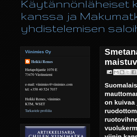
Käytännönläheiset ki
kanssa ja Makumatka
yhdistelemisen saloih
Smetana
Viinimies Oy
maistuv
Heikki Remes
Hietapohjantie 1070 E
73470 Västinniemi
Suomalaisi
e-mail: viinimies@viinimies.com
tel: +358 40 524 7037
mauttoman
Heikki Remes, viinimies
on kuivaa 
KTM, WSET
ruodottoma
Tarkastele profiilia
ruotovihne
vuolukerm
viinin kan