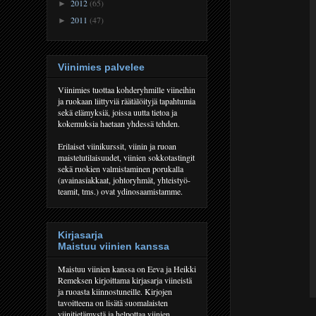
2012
(65)
►
2011
(47)
►
Viinimies palvelee
Viinimies tuottaa kohderyhmille viineihin
ja ruokaan liittyviä räätälöityjä tapahtumia
sekä elämyksiä, joissa uutta tietoa ja
kokemuksia haetaan yhdessä tehden.
Erilaiset viinikurssit, viinin ja ruoan
maistelutilaisuudet, viinien sokkotastingit
sekä ruokien valmistaminen porukalla
(avainasiakkaat, johtoryhmät, yhteistyö-
teamit, tms.) ovat ydinosaamistamme.
Kirjasarja
Maistuu viinien kanssa
Maistuu viinien kanssa on Eeva ja Heikki
Remeksen kirjoittama kirjasarja viineistä
ja ruoasta kiinnostuneille. Kirjojen
tavoitteena on lisätä suomalaisten
viinitietämystä ja helpottaa viinien