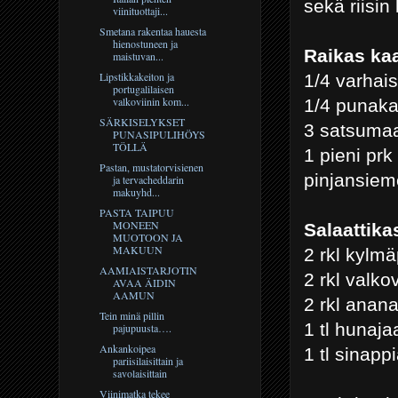
sekä riisin
viinituottaji...
Smetana rakentaa hauesta
hienostuneen ja
Raikas kaa
maistuvan...
Lipstikkakeiton ja
1/4 varhais
portugalilaisen
valkoviinin kom...
1/4 punaka
SÄRKISELYKSET
3 satsuma
PUNASIPULIHÖYS
TÖLLÄ
1 pieni pr
Pastan, mustatorvisienen
pinjansiem
ja tervacheddarin
makuyhd...
PASTA TAIPUU
MONEEN
Salaattika
MUOTOON JA
MAKUUN
2 rkl kylmäp
AAMIAISTARJOTIN
2 rkl valko
AVAA ÄIDIN
AAMUN
2 rkl ana
Tein minä pillin
1 tl hunaja
pajupuusta….
Ankankoipea
1 tl sinapp
pariisilaisittain ja
savolaisittain
Viinimatka tekee