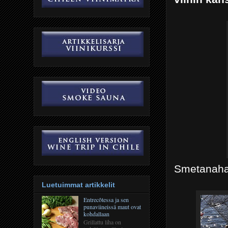
Smetanahau
Luetuimmat artikkelit
Entrecôtessa ja sen
punaviineissä maut ovat
kohdallaan
Grillattu liha on