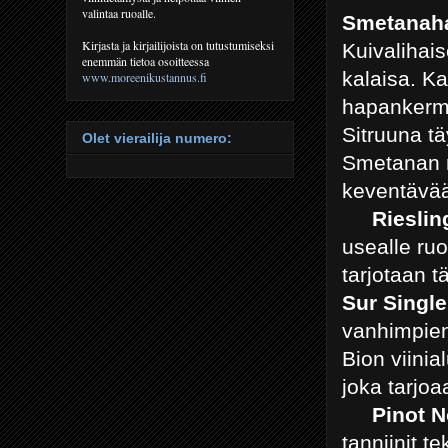
valintaa ruoalle.
Smetanahau
Kirjasta ja kirjailijoista on tutustumiseksi
Kuivalihai
enemmän tietoa osoitteessa
kalaisa. K
www.moreenikustannus.fi
hapankerma
Sitruuna tä
Olet vierailija numero:
Smetanan r
keventävää
Rieslin
usealle ruo
tarjotaan 
Sur Single
vanhimpien 
Bion viinia
joka tarjo
Pinot No
tanniinit t