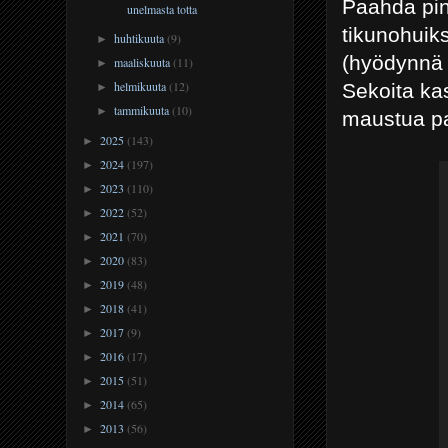
Paahda pinj
unelmasta totta
tikunohuiks
huhtikuuta
(9)
►
(hyödynnä 
maaliskuuta
(11)
►
helmikuuta
(12)
Sekoita ka
►
tammikuuta
(10)
►
maustua pa
2025
(143)
►
2024
(197)
►
2023
(110)
►
2022
(52)
►
2021
(70)
►
2020
(83)
►
2019
(48)
►
2018
(41)
►
2017
(9)
►
2016
(17)
►
2015
(51)
►
2014
(65)
►
2013
(56)
►