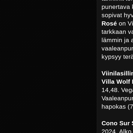
punertava 
sopivat hy
Rosé
on Vi
tarkkaan va
lämmin ja a
vaaleanpuna
kypsyy ter
Viinilasill
Villa Wolf
14,48. Veg
Vaaleanpun
hapokas (7
Cono Sur 
2024. Alko