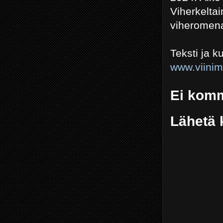
Viherkeltai
viheromena
Teksti ja 
www.viini
Ei komm
Lähetä 