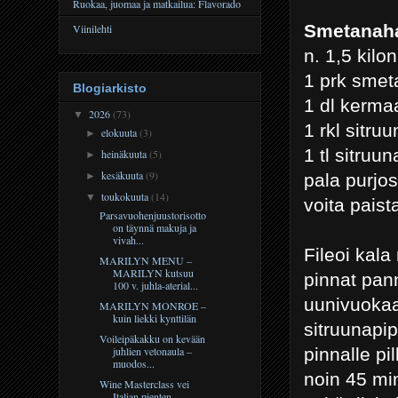
Ruokaa, juomaa ja matkailua: Flavorado
Smetanaha
Viinilehti
n. 1,5 kilo
1 prk sme
Blogiarkisto
1 dl kerma
2026
(73)
▼
1 rkl sitr
elokuuta
(3)
►
1 tl sitruu
heinäkuuta
(5)
►
kesäkuuta
(9)
pala purjos
►
toukokuuta
(14)
▼
voita pais
Parsavuohenjuustorisotto
on täynnä makuja ja
vivah...
Fileoi kala
MARILYN MENU –
MARILYN kutsuu
pinnat pann
100 v. juhla-aterial...
uunivuokaan
MARILYN MONROE –
kuin liekki kynttilän
sitruunapi
Voileipäkakku on kevään
pinnalle pi
juhlien vetonaula –
muodos...
noin 45 min
Wine Masterclass vei
Italian pienten