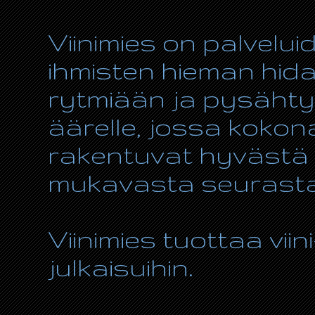
Viinimies on palvelui
ihmisten hieman hida
rytmiään ja pysähty
äärelle, jossa kokon
rakentuvat hyvästä r
mukavasta seurasta
Viinimies tuottaa viin
julkaisuihin.