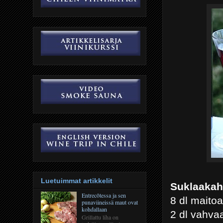
Luetuimmat artikkelit
Suklaakahv
Entrecôtessa ja sen
8 dl maitoa
punaviineissä maut ovat
kohdallaan
2 dl vahva
Grillattu liha on