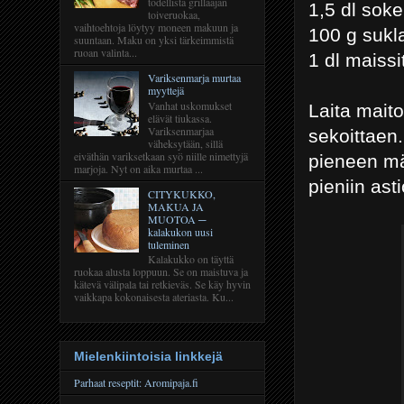
todellista grillaajan
1,5 dl soke
toiveruokaa,
vaihtoehtoja löytyy moneen makuun ja
100 g sukl
suuntaan. Maku on yksi tärkeimmistä
ruoan valinta...
1 dl maissi
Variksenmarja murtaa
myyttejä
Vanhat uskomukset
Laita maito
elävät tiukassa.
Variksenmarjaa
sekoittaen.
väheksytään, sillä
eiväthän variksetkaan syö niille nimettyjä
pieneen mä
marjoja. Nyt on aika murtaa ...
pieniin as
CITYKUKKO,
MAKUA JA
MUOTOA ─
kalakukon uusi
tuleminen
Kalakukko on täyttä
ruokaa alusta loppuun. Se on maistuva ja
kätevä välipala tai retkieväs. Se käy hyvin
vaikkapa kokonaisesta ateriasta. Ku...
Mielenkiintoisia linkkejä
Parhaat reseptit: Aromipaja.fi