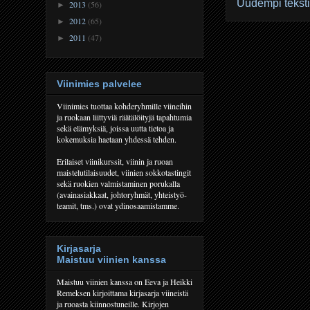
Uudempi teksti
2013
(56)
►
2012
(65)
►
2011
(47)
►
Viinimies palvelee
Viinimies tuottaa kohderyhmille viineihin
ja ruokaan liittyviä räätälöityjä tapahtumia
sekä elämyksiä, joissa uutta tietoa ja
kokemuksia haetaan yhdessä tehden.
Erilaiset viinikurssit, viinin ja ruoan
maistelutilaisuudet, viinien sokkotastingit
sekä ruokien valmistaminen porukalla
(avainasiakkaat, johtoryhmät, yhteistyö-
teamit, tms.) ovat ydinosaamistamme.
Kirjasarja
Maistuu viinien kanssa
Maistuu viinien kanssa on Eeva ja Heikki
Remeksen kirjoittama kirjasarja viineistä
ja ruoasta kiinnostuneille. Kirjojen