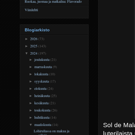
Ruokaa, juomaa ja matkailua: Flavorado
Viinilehti
Blogiarkisto
2026
(73)
►
2025
(143)
►
2024
(197)
▼
joulukuuta
(21)
►
marraskuuta
(9)
►
lokakuuta
(10)
►
syyskuuta
(17)
►
elokuuta
(24)
►
heinäkuuta
(25)
►
kesäkuuta
(21)
►
toukokuuta
(26)
►
huhtikuuta
(14)
►
Sol de Mala
maaliskuuta
(14)
▼
Lohirullassa on makua ja
luterilaist
näköä