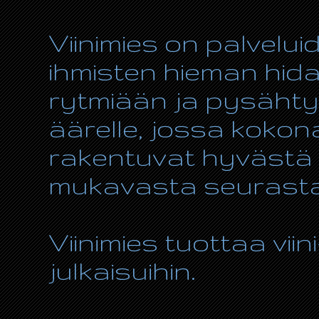
Viinimies on palvelui
ihmisten hieman hida
rytmiään ja pysähty
äärelle, jossa kokon
rakentuvat hyvästä r
mukavasta seurasta
Viinimies tuottaa viin
julkaisuihin.