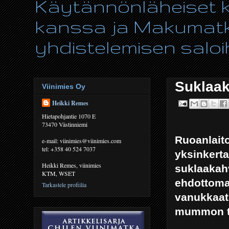
Käytännönläheiset ki
kanssa ja Makumatka
yhdistelemisen saloih
Suklaak
Viinimies Oy
Heikki Remes
Hietapohjantie 1070 E
73470 Västinniemi
Ruoanlaito
e-mail: viinimies@viinimies.com
tel: +358 40 524 7037
yksinkerta
Heikki Remes, viinimies
suklaakahv
KTM, WSET
ehdottomas
Tarkastele profiilia
vanukkaat 
mummon te