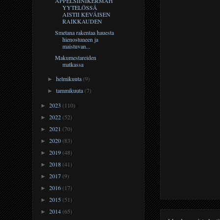
APPELSIINIKERMAH
YYTELÖSSÄ
AISTII KEVÄISEN
RAIKKAUDEN
Smetana rakentaa hauesta
hienostuneen ja
maistuvan...
Makumestareiden
matkassa
helmikuuta
(9)
►
tammikuuta
(7)
►
2023
(110)
►
2022
(52)
►
2021
(70)
►
2020
(83)
►
2019
(48)
►
2018
(41)
►
2017
(9)
►
2016
(17)
►
2015
(51)
►
2014
(65)
►