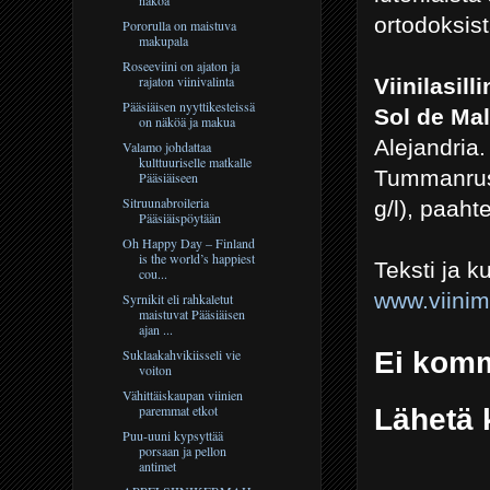
ortodoksist
Pororulla on maistuva
makupala
Roseeviini on ajaton ja
rajaton viinivalinta
Viinilasill
Pääsiäisen nyyttikesteissä
Sol de Ma
on näköä ja makua
Alejandria.
Valamo johdattaa
kulttuuriselle matkalle
Tummanrus
Pääsiäiseen
Sitruunabroileria
g/l), paaht
Pääsiäispöytään
Oh Happy Day – Finland
is the world’s happiest
Teksti ja 
cou...
www.viini
Syrnikit eli rahkaletut
maistuvat Pääsiäisen
ajan ...
Ei komm
Suklaakahvikiisseli vie
voiton
Vähittäiskaupan viinien
paremmat etkot
Lähetä 
Puu-uuni kypsyttää
porsaan ja pellon
antimet